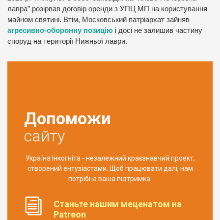
лавра” розірвав договір оренди з УПЦ МП на користування
майном святині. Втім, Московський патріархат зайняв
агресивно-оборонну позицію
і досі не залишив частину
споруд на території Нижньої лаври.
Допоможи
сайту
Україна Інкогніта - незалежний краєзнавчий проект,
створений ентузіастами. Щоб працювати далі, нам
потрібна ваша підтримка.
Станьте нашим меценатом на
Patreon