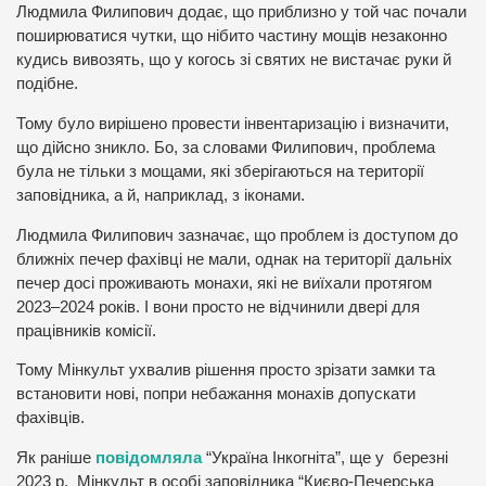
Людмила Филипович додає, що приблизно у той час почали
поширюватися чутки, що нібито частину мощів незаконно
кудись вивозять, що у когось зі святих не вистачає руки й
подібне.
Тому було вирішено провести інвентаризацію і визначити,
що дійсно зникло. Бо, за словами Филипович, проблема
була не тільки з мощами, які зберігаються на території
заповідника, а й, наприклад, з іконами.
Людмила Филипович зазначає, що проблем із доступом до
ближніх печер фахівці не мали, однак на території дальніх
печер досі проживають монахи, які не виїхали протягом
2023–2024 років. І вони просто не відчинили двері для
працівників комісії.
Тому Мінкульт ухвалив рішення просто зрізати замки та
встановити нові, попри небажання монахів допускати
фахівців.
Як раніше
повідомляла
“Україна Інкогніта”, ще у березні
2023 р. Мінкульт в особі заповідника “Києво-Печерська