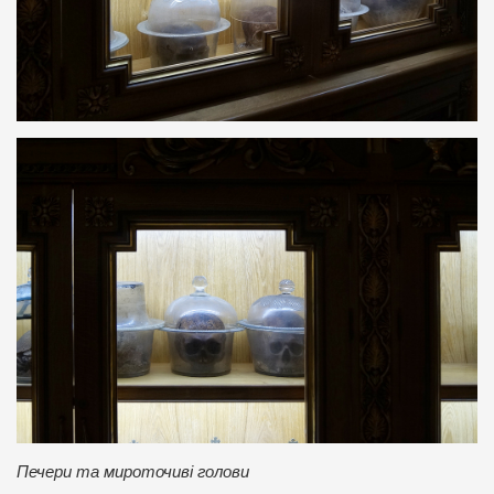
Печери та мироточиві голови