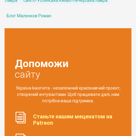
Лавра
Свято-Успенська Києво-Печерська лавра
Блог Маленков Роман
Допоможи
сайту
Україна Інкогніта - незалежний краєзнавчий проект,
створений ентузіастами. Щоб працювати далі, нам
потрібна ваша підтримка.
Станьте нашим меценатом на
Patreon