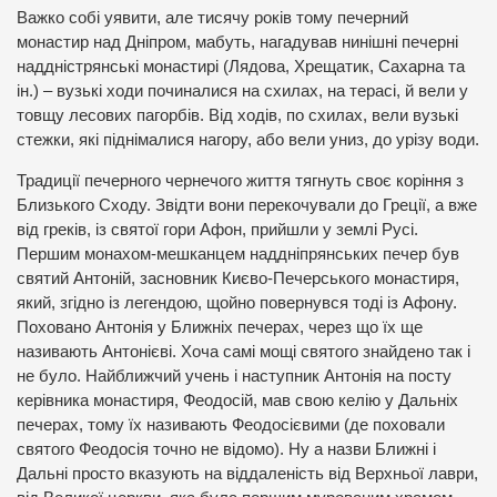
Важко собі уявити, але тисячу років тому печерний
монастир над Дніпром, мабуть, нагадував нинішні печерні
наддністрянські монастирі (Лядова, Хрещатик, Сахарна та
ін.) – вузькі ходи починалися на схилах, на терасі, й вели у
товщу лесових пагорбів. Від ходів, по схилах, вели вузькі
стежки, які піднімалися нагору, або вели униз, до урізу води.
Традиції печерного чернечого життя тягнуть своє коріння з
Близького Сходу. Звідти вони перекочували до Греції, а вже
від греків, із святої гори Афон, прийшли у землі Русі.
Першим монахом-мешканцем наддніпрянських печер був
святий Антоній, засновник Києво-Печерського монастиря,
який, згідно із легендою, щойно повернувся тоді із Афону.
Поховано Антонія у Ближніх печерах, через що їх ще
називають Антонієві. Хоча самі мощі святого знайдено так і
не було. Найближчий учень і наступник Антонія на посту
керівника монастиря, Феодосій, мав свою келію у Дальніх
печерах, тому їх називають Феодосієвими (де поховали
святого Феодосія точно не відомо). Ну а назви Ближні і
Дальні просто вказують на віддаленість від Верхньої лаври,