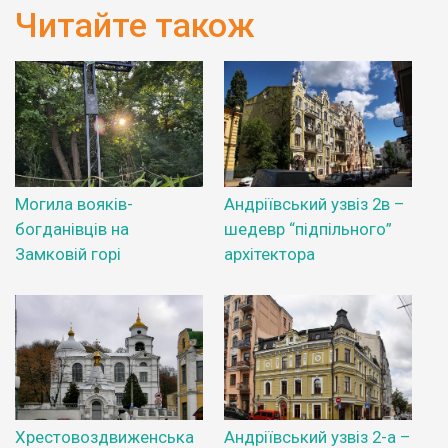
Читайте також
Могила вояків-
Андріївський узвіз 2в –
богданівців на
шедевр “підпільного”
Замковій горі
архітектора
Хрестовоздвиженська
Андріївський узвіз 2-а –