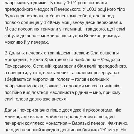
лаврських угодників. Тут же у 1074 році поховали
преподобного Феодосія Печерського. У 1091 році його тіло
було перепоховане в Успенському соборі, але перед
появою ординців у 1240-му мощі знову десь переховали.
Місце поховання тримали у таємниці, і так довго, що і самі
забули де воно – можливо під спудом Великої церкви, а
можливо й у печерах.
В Дальніх печерах є три підземні церкви: Благовіщення
Богородиці, Різдва Христового та найбільша – Феодосія
Печерського. Останній храм звели біля келії преподобного,
а навпроти, у ніші, в металевих та скляних резервуарах
зберігаються мироточиві голови – голови колишніх
лаврських монахів, з яких, за словами монахів нинішніх,
постійно виділяється масляниста рідина – мир, причому
самі голови давно вже висохлі.
Дальні печери значно гірше досліджені археологами, ніж
Ближні, але взагалі майже не дослідженим є ще один
печерний комплекс монастиря – Варязькі печери. Фактично,
це один печерний коридор довжиною близько 191 метр. На