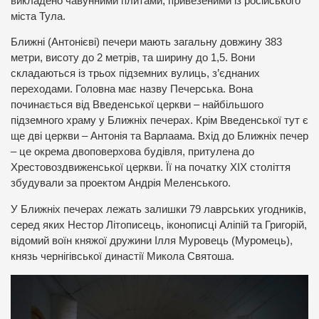
викладено чавунними плитами, привезеними із російського
міста Тула.
Ближні (Антонієві) печери мають загальну довжину 383
метри, висоту до 2 метрів, та ширину до 1,5. Вони
складаються із трьох підземних вулиць, з’єднаних
переходами. Головна має назву Печерська. Вона
починається від Введенської церкви – найбільшого
підземного храму у Ближніх печерах. Крім Введенської тут є
ще дві церкви – Антонія та Варлаама. Вхід до Ближніх печер
– це окрема двоповерхова будівля, притулена до
Хрестовоздвиженської церкви. Її на початку ХІХ століття
збудували за проектом Андрія Меленського.
У Ближніх печерах лежать залишки 79 лаврських угодників,
серед яких Нестор Літописець, іконописці Аліпій та Григорій,
відомий воїн княжої дружини Ілля Муровець (Муромець),
князь чернігівської династії Микола Святоша.