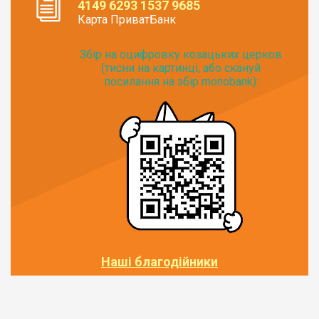
4149 6293 1537 9685
Карта ПриватБанк
Збір на оцифровку козацьких церков
(тисни на картинці, або скануй
посилання на збір monobank):
Наші благодійники