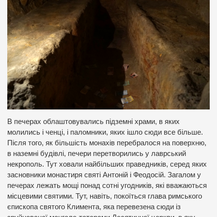
В печерах облаштовувались підземні храми, в яких
молились і ченці, і паломники, яких ішло сюди все більше.
Після того, як більшість монахів перебралося на поверхню,
в наземні будівлі, печери перетворились у лаврський
некрополь. Тут ховали найбільших праведників, серед яких
засновники монастиря святі Антоній і Феодосій. Загалом у
печерах лежать мощі понад сотні угодників, які вважаються
місцевими святими. Тут, навіть, покоїться глава римського
єпископа святого Климента, яка перевезена сюди із