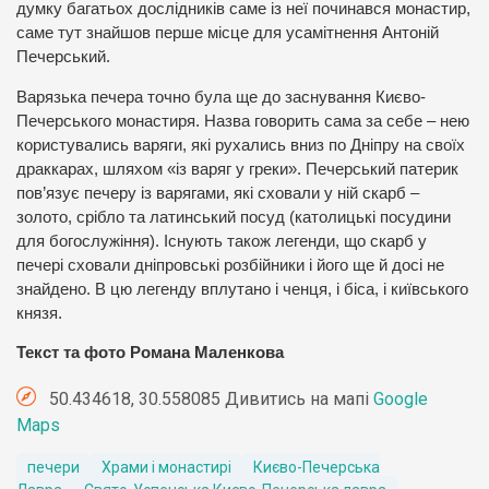
думку багатьох дослідників саме із неї починався монастир,
саме тут знайшов перше місце для усамітнення Антоній
Печерський.
Варязька печера точно була ще до заснування Києво-
Печерського монастиря. Назва говорить сама за себе – нею
користувались варяги, які рухались вниз по Дніпру на своїх
драккарах, шляхом «із варяг у греки». Печерський патерик
пов’язує печеру із варягами, які сховали у ній скарб –
золото, срібло та латинський посуд (католицькі посудини
для богослужіння). Існують також легенди, що скарб у
печері сховали дніпровські розбійники і його ще й досі не
знайдено. В цю легенду вплутано і ченця, і біса, і київського
князя.
Текст та фото Романа Маленкова
50.434618, 30.558085 Дивитись на мапі
Google
Maps
печери
Храми і монастирі
Києво-Печерська