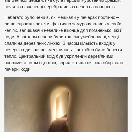
від Великої церкви, яка була першим мурованим храмом,
після того, як ченці перебрались із печер на поверхню.
Небагато було ченців, які мешкали у печерах постійно –
лише справжні аскети, фактично замуровувались у своїх
келіях, залишаючи невелике віконце для поганенької їжі й
води. А загалом печери були так-сяк умебльовані, ченці
спали на дерев’яних ліжках. З часом кількість входів у
печерні ходи значно зменшилась – потрібно було берегти
тепло. Центральний вхід був укріплений дерев’яними
опорами, а потім і цеглою, поряд стояла піч, яка обігрівала
печерні ходи.