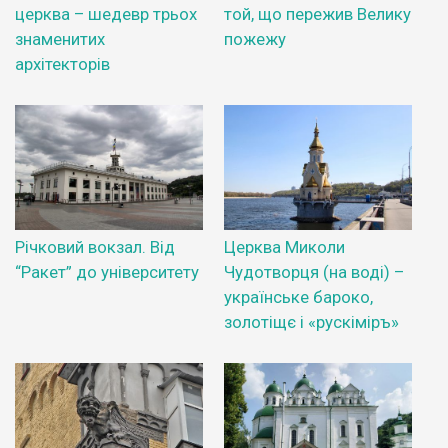
церква – шедевр трьох
той, що пережив Велику
знаменитих
пожежу
архітекторів
Річковий вокзал. Від
Церква Миколи
“Ракет” до університету
Чудотворця (на воді) –
українське бароко,
золотіщє і «рускіміръ»