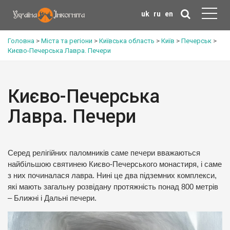
uk
ru
en
Головна
>
Міста та регіони
>
Київська область
>
Київ
>
Печерськ
>
Києво-Печерська Лавра. Печери
Києво-Печерська
Лавра. Печери
Серед релігійних паломників саме печери вважаються
найбільшою святинею Києво-Печерського монастиря, і саме
з них починалася лавра. Нині це два підземних комплекси,
які мають загальну розвідану протяжність понад 800 метрів
– Ближні і Дальні печери.