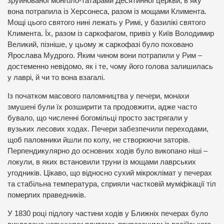
зруйнованої монголо-татарами Десятинної церкви, в яку
вона потрапила із Херсонеса, разом із мощами Климента.
Мощі цього святого нині лежать у Римі, у базилікі святого
Климента. Їх, разом із саркофагом, привіз у Київ Володимир
Великий, пізніше, у цьому ж саркофазі було поховано
Ярослава Мудрого. Яким чином вони потрапили у Рим –
достеменно невідомо, як і те, чому його голова залишилась
у лаврі, й чи то вона взагалі.
Із початком масового паломництва у печери, монахи
змушені були їх розширити та продовжити, адже часто
бувало, що численні богомільці просто застрягали у
вузьких лесових ходах. Печери забезпечили переходами,
щоб паломники йшли по колу, не створюючи заторів.
Перпендикулярно до основних ходів було викопано ніші –
локули, в яких встановили труни із мощами лаврських
угодників. Цікаво, що відносно сухий мікроклімат у печерах
та стабільна температура, сприяли частковій муміфікації тіл
померлих праведників.
У 1830 році підлогу частини ходів у Ближніх печерах було