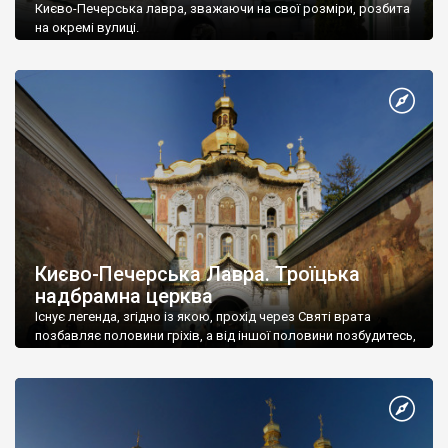
Києво-Печерська лавра, зважаючи на свої розміри, розбита
на окремі вулиці.
Києво-Печерська Лавра. Троїцька
надбрамна церква
Існує легенда, згідно із якою, прохід через Святі врата
позбавляє половини гріхів, а від іншої половини позбудитесь,
після молитви біля мощ у печерах – зайшли грішником,
вийшли ледь не святим.