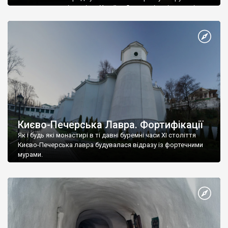
справжнє диво і гордість України. Саме такі архітектурні
комплекси допомагають самоідентифікуватися нації –
величне творіння створене українцями. Не поляками, не
австрійцями й не росіянами, а саме українцями. Києво-
Печерська лавра – один із найбільших монастирів світу. Її
стабільно включають […]
Києво-Печерська Лавра. Фортифікації
Як і будь які монастирі в ті давні буремні часи ХІ століття
Києво-Печерська лавра будувалася відразу із фортечними
мурами.