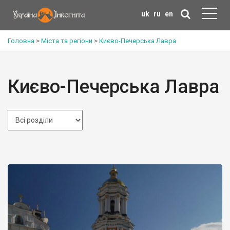
uk
ru
en
Головна
>
Міста та регіони
>
Києво-Печерська Лавра
Києво-Печерська Лавра