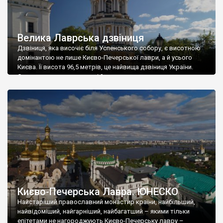
Велика Лаврська дзвіниця
Дзвіниця, яка височіє біля Успенського собору, є висотною
домінантою не лише Києво-Печерської лаври, а й усього
Києва. Її висота 96,5 метрів, це найвища дзвіниця України.
Свого часу, паломники, які йшли на прощу до лаври, починали
хреститись, побачивши золотий відблиск хреста Великої
Лаврської дзвіниці. Його видно було за десятки кілометрів
Дзвіниця, з часів побудови, завжди була […]
Києво-Печерська Лавра. ЮНЕСКО
Найстаріший православний монастир країни, найбільший,
найвідоміший, найгарніший, найбагатший – якими тільки
епітетами не нагороджують Києво-Печерську лавру –