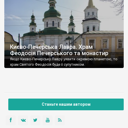
Києво-Печерська Лавра. Храм
Феодосія Печерського та монастир
Якщо Києво-Печерську Лавру уявити окремою планетою, то
храм Святого Феодосія буде її супутником.
Станьте нашим автором