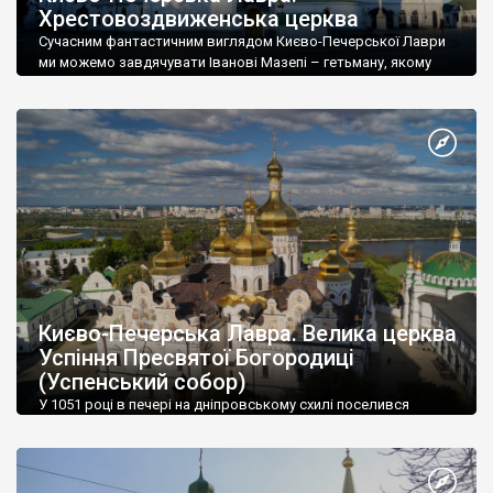
Хрестовоздвиженська церква
Сучасним фантастичним виглядом Києво-Печерської Лаври
ми можемо завдячувати Іванові Мазепі – гетьману, якому
вдячні лаврські монахи регулярно оголошують анафему - бо
так заповів перший російський і
Києво-Печерська Лавра. Велика церква
Успіння Пресвятої Богородиці
(Успенський собор)
У 1051 році в печері на дніпровському схилі поселився
преподобний Антоній.