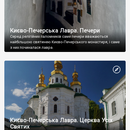
Києво-Печерська Лавра. Печери
Серед релігійних паломників саме печери вважаються
найбільшою святинею Києво-Печерського монастиря, і саме
з них починалася лавра.
Києво-Печерська Лавра. Церква Усіх
Святих