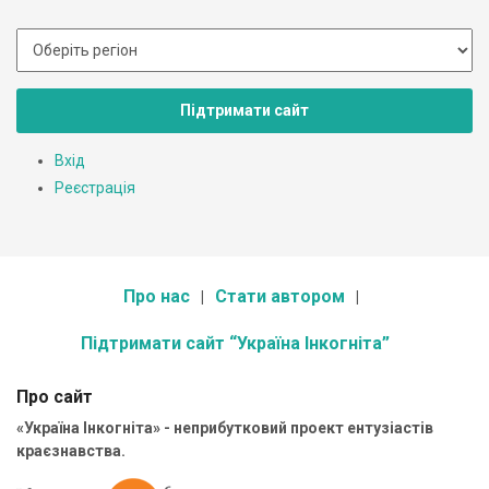
Підтримати сайт
Вхід
Реєстрація
Про нас
Стати автором
Підтримати сайт “Україна Інкогніта”
Про сайт
«Україна Інкогніта» - неприбутковий проект ентузіастів
краєзнавства.