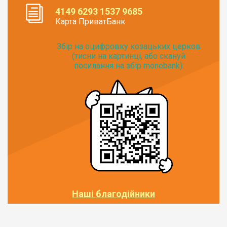
4149 6293 1537 9685
Карта ПриватБанк
Збір на оцифровку козацьких церков
(тисни на картинці, або скануй
посилання на збір monobank):
Наші благодійники