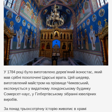
У 1784 році було виготовлено дерев’яний іконостас, який
мав срібні позолочені Царські врата. Цей шедевр,
виготовлений майстром на прізвище Чижевський,
експонується у видатному лондонському будинку
Сомерсет-хаус, у Гілбертівському зібранні ювелірних
виробів.
За понад трьохсотрічну історію живопис в храмі