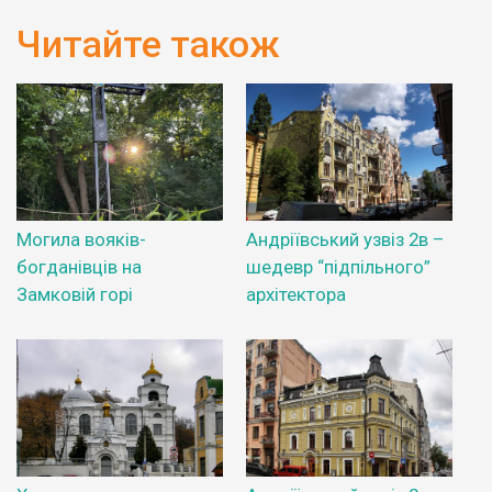
Читайте також
Могила вояків-
Андріївський узвіз 2в –
богданівців на
шедевр “підпільного”
Замковій горі
архітектора