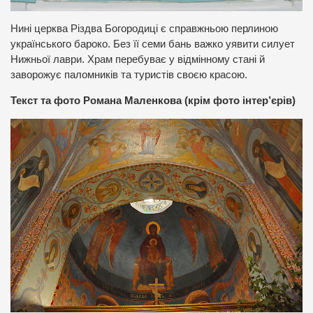
Нині церква Різдва Богородиці є справжньою перлиною
українського бароко. Без її семи бань важко уявити силует
Нижньої лаври. Храм перебуває у відмінному стані й
заворожує паломників та туристів своєю красою.
Текст та фото Романа Маленкова (крім фото інтер’єрів)