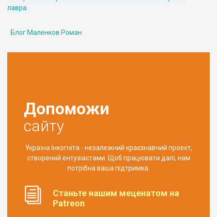
лавра
Блог Маленков Роман
Допоможи
сайту
Україна Інкогніта - незалежний краєзнавчий проект,
створений ентузіастами. Щоб працювати далі, нам
потрібна ваша підтримка.
Станьте нашим меценатом на
Patreon