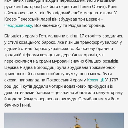
кампаніях і завжди виходив переможцем. Його називали
руським Гектором (так його охрестив Пилип Орлик). Крім
військових звитяг він був відомий своїм меценатством. У
Києво-Печерській лаврі він збудував три церкви –
Феодосіївську
, Вознесенську та Різдва Богородиці.
Більшість храмів Гетьманщини в кінці 17 століття зводились
у стилі козацького бароко, яке пізніше трансформувалося у
відомий стиль бароко українського. За основу бралися
традиційні форми козацьких дерев’яних храмів, які
переносилися на храми муровані значно більших розмірів.
Церква Різдва Богородиці була збудована трикамерною,
триверхою, й на мою особисту думку, вона могла бути
схожа, наприклад на Покровський храм у
Кожанці
. У 1767
році до її кутів додали чотири додаткових прибудови із
декоративними банями – це значно збагатило силует храму
й додало йому завершеного вигляду. Семибанним ми його
бачимо і нині.