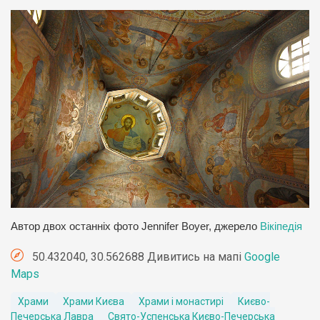
Автор двох останніх фото Jennifer Boyer, джерело
Вікіпедія
50.432040, 30.562688 Дивитись на мапі
Google
Maps
Храми
Храми Києва
Храми і монастирі
Києво-
Печерська Лавра
Свято-Успенська Києво-Печерська