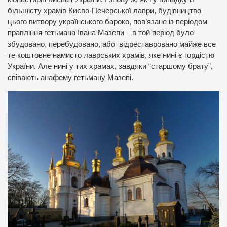
більшісту храмів Києво-Печерської лаври, будівництво
цього витвору українського бароко, пов’язане із періодом
правління гетьмана Івана Мазепи – в той період було
збудовано, перебудовано, або відреставровано майже все
те коштовне намисто лаврських храмів, яке нині є гордістю
України. Але нині у тих храмах, завдяки “старшому брату”,
співають анафему гетьману Мазепі.