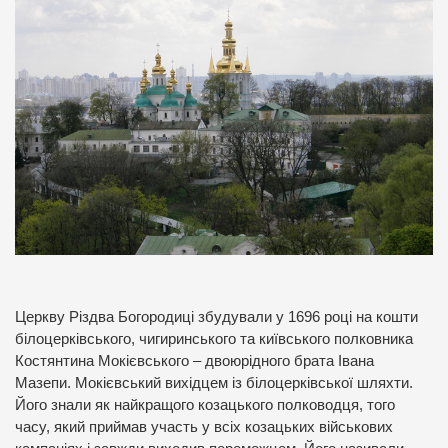
Церкву Різдва Богородиці збудували у 1696 році на кошти
білоцерківського, чигиринського та київського полковника
Костянтина Мокієвського – двоюрідного брата Івана
Мазепи. Мокієвський вихідцем із білоцерківської шляхти.
Його знали як найкращого козацького полководця, того
часу, який приймав участь у всіх козацьких військових