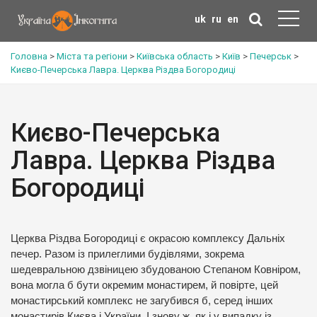
uk
ru
en
Головна
>
Міста та регіони
>
Київська область
>
Київ
>
Печерськ
>
Києво-Печерська Лавра. Церква Різдва Богородиці
Києво-Печерська
Лавра. Церква Різдва
Богородиці
Церква Різдва Богородиці є окрасою комплексу Дальніх
печер. Разом із прилеглими будівлями, зокрема
шедевральною дзвіницею збудованою Степаном Ковніром,
вона могла б бути окремим монастирем, й повірте, цей
монастирський комплекс не загубився б, серед інших
монастирів Києва і України. І знову ж, як і у випадку із