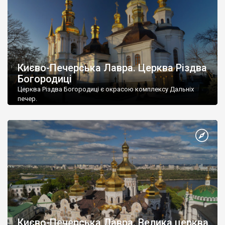
Києво-Печерська Лавра. Церква Різдва
Богородиці
Церква Різдва Богородиці є окрасою комплексу Дальніх
печер.
Києво-Печерська Лавра. Велика церква