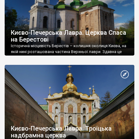
Києво-Печерська Лавра. Церква Спаса
на Берестові
Історична місцевість Берестів – колишня околиця Києва, на
якій нині розташована частина Верхньої лаври. Здавна це
була заміська резиденція Київських князів.
Києво-Печерська Лавра. Троїцька
надбрамна церква