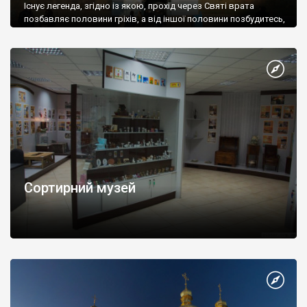
Існує легенда, згідно із якою, прохід через Святі врата
позбавляє половини гріхів, а від іншої половини позбудитесь,
після молитви біля мощ у печерах – зайшли грішником,
вийшли ледь не святим.
Сортирний музей