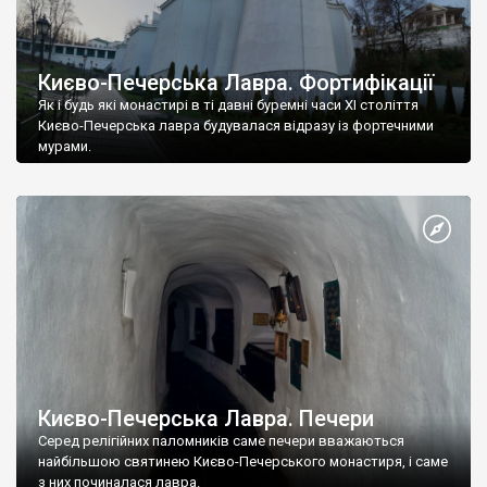
Києво-Печерська Лавра. Фортифікації
Як і будь які монастирі в ті давні буремні часи ХІ століття
Києво-Печерська лавра будувалася відразу із фортечними
мурами.
Києво-Печерська Лавра. Печери
Серед релігійних паломників саме печери вважаються
найбільшою святинею Києво-Печерського монастиря, і саме
з них починалася лавра.