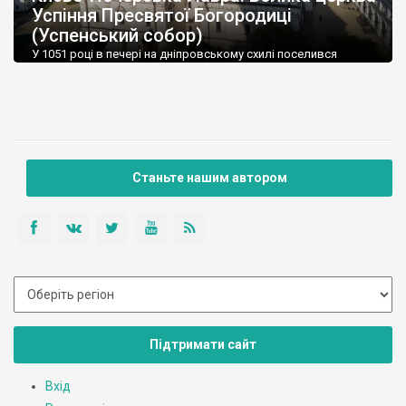
Успіння Пресвятої Богородиці
(Успенський собор)
У 1051 році в печері на дніпровському схилі поселився
преподобний Антоній.
Станьте нашим автором
Підтримати сайт
Вхід