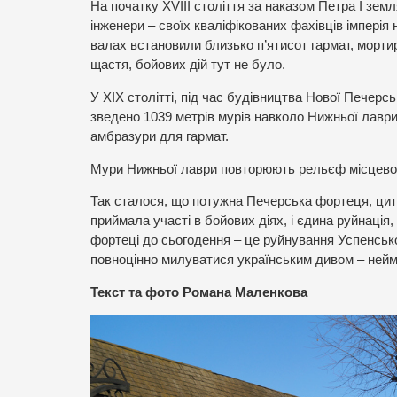
На початку XVІІІ століття за наказом Петра І зем
інженери – своїх кваліфікованих фахівців імперія 
валах встановили близько п’ятисот гармат, мортир
щастя, бойових дій тут не було.
У ХІХ столітті, під час будівництва Нової Печерс
зведено 1039 метрів мурів навколо Нижньої лаври 
амбразури для гармат.
Мури Нижньої лаври повторюють рельєф місцевост
Так сталося, що потужна Печерська фортеця, цит
приймала участі в бойових діях, і єдина руйнація
фортеці до сьогодення – це руйнування Успенсько
повноцінно милуватися українським дивом – ней
Текст та фото Романа Маленкова