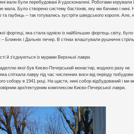
ляні вали були перебудовані й удосконалені. Роботами керували 
не мала. Було створено систему бастіонів, яку ми бачимо і нині. 
 та гаубиць – так готувались зустріти шведського короля. Але, 
ької фортеці, яка стала однією із найбільших фортець світу, було
– Ближніх і Дальніх печер. В стінах влаштували рушничні стріль
і й з’єднуються із мурами Верхньої лаври.
аделлю якої був Києво-Печерський монастир, жодного разу не
, яка спіткала лавру під час численних воєн від періоду побудови
го собору в 1941 році. На щастя, нині собор відбудований і ми 
мовірним архітектурним комплексом Києво-Печерської лаври.