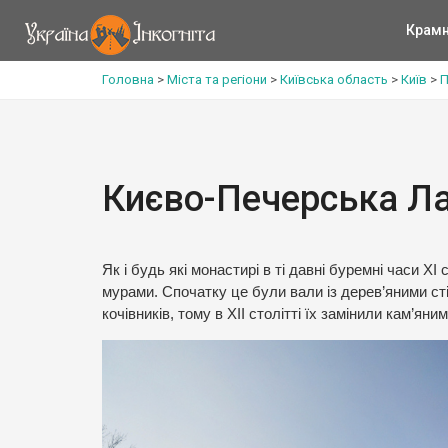
Крам
Головна
>
Міста та регіони
>
Київська область
>
Київ
>
П
Києво-Печерська Ла
Як і будь які монастирі в ті давні буремні часи 
мурами. Спочатку це були вали із дерев’яними ст
кочівників, тому в ХІІ столітті їх замінили кам’яним