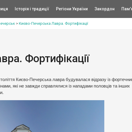
ниця
Історія і традиції
Регіони України
Закордон
Пам'
ечерськ
>
Києво-Печерська Лавра. Фортифікації
вра. Фортифікації
ХІ століття Києво-Печерська лавра будувалася відразу із фортечн
інами, які не завжди справлялися із нападами половців та інших
и.