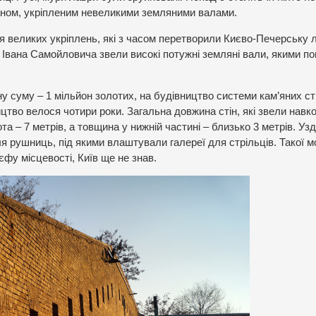
аном, укріпленим невеликими земляними валами.
я великих укріплень, які з часом перетворили Києво-Печерську 
 Івана Самойловича звели високі потужні земляні вали, якими по
у суму – 1 мільйон золотих, на будівництво системи кам’яних ст
тво велося чотири роки. Загальна довжина стін, які звели навк
та – 7 метрів, а товщина у нижній частині – близько 3 метрів. Уз
я рушниць, під якими влаштували галереї для стрільців. Такої м
фу місцевості, Київ ще не знав.