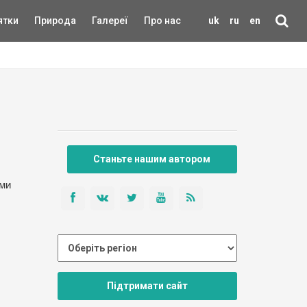
ятки
Природа
Галереї
Про нас
uk
ru
en
Станьте нашим автором
ими
Підтримати сайт