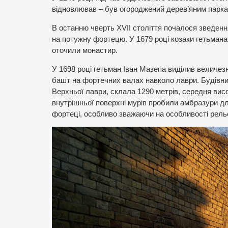
відновлював – був огороджений дерев’яним парк
В останню чверть XVІІ століття почалося зведенн
на потужну фортецю. У 1679 році козаки гетьмана
оточили монастир.
У 1698 році гетьман Іван Мазепа виділив величезн
башт на фортечних валах навколо лаври. Будівниц
Верхньої лаври, склала 1290 метрів, середня висо
внутрішньої поверхні мурів пробили амбразури дл
фортеці, особливо зважаючи на особливості рельє