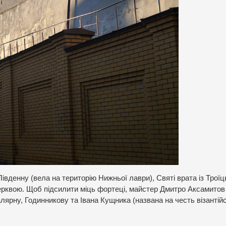
івденну (вела на територію Нижньої лаври), Святі врата із Трої
ерквою. Щоб підсилити міць фортеці, майстер Дмитро Аксамитов
лярну, Годинникову та Івана Кущника (названа на честь візантій