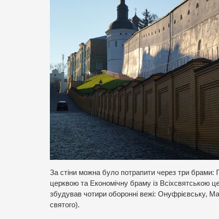
За стіни можна було потрапити через три брами: П
церквою та Економічну браму із Всіхсвятською ц
збудував чотири оборонні вежі: Онуфрієвську, Ма
святого).