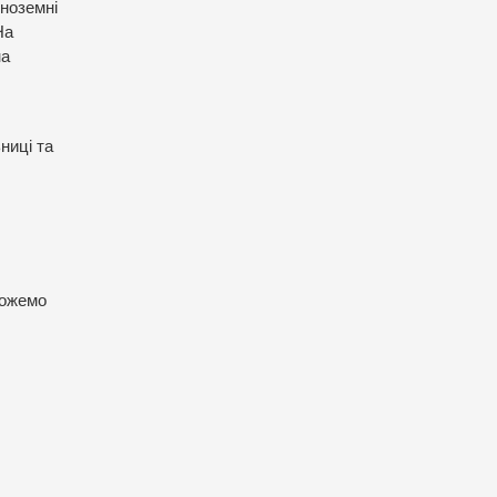
іноземні
На
на
ниці та
можемо