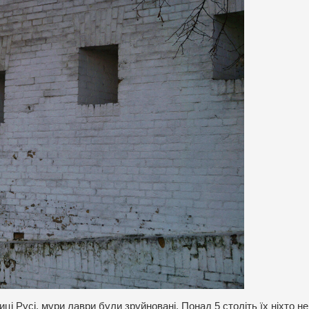
ці Русі, мури лаври були зруйновані. Понад 5 століть їх ніхто не