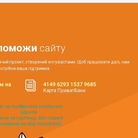
поможи
сайту
авчий проект, створений ентузіастами. Щоб працювати далі, нам
отрібна ваша підтримка.
м на
4149 6293 1537 9685
Карта ПриватБанк
ір на оцифровку козацьких
церков
исни на картинці, або скануй
силання на збір monobank):