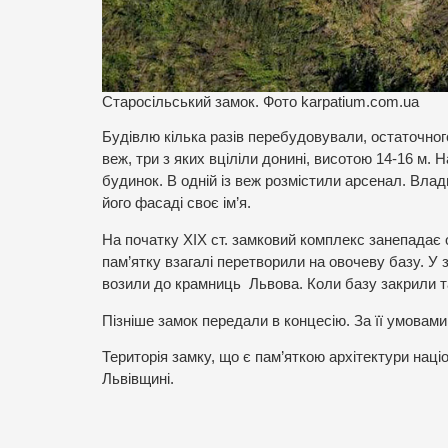
Старосільський замок. Фото karpatium.com.ua
Будівлю кілька разів перебудовували, остаточног
веж, три з яких вціліли донині, висотою 14-16 м.
будинок. В одній із веж розмістили арсенал. Вла
його фасаді своє ім’я.
На початку ХІХ ст. замковий комплекс занепадає 
пам’ятку взагалі перетворили на овочеву базу. У
возили до крамниць Львова. Коли базу закрили та
Пізніше замок передали в концесію. За її умовами
Територія замку, що є пам’яткою архітектури наці
Львівщині.