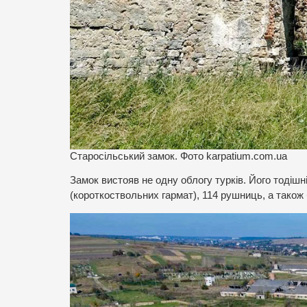
Старосільський замок. Фото karpatium.com.ua
Замок вистояв не одну облогу турків. Його тодішн
(короткоствольних гармат), 114 рушниць, а також 