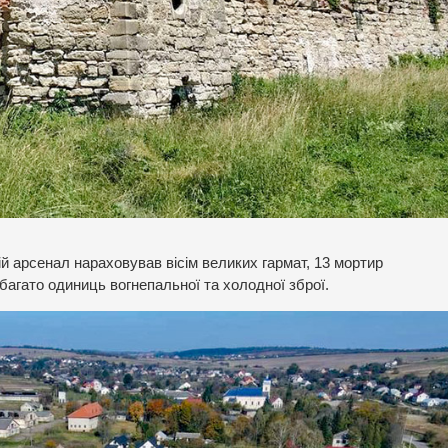
ій арсенал нараховував вісім великих гармат, 13 мортир
багато одиниць вогнепальної та холодної зброї.