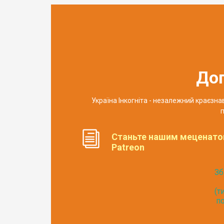
До
Україна Інкогніта - незалежний краєзн
п
Станьте нашим меценато
Patreon
Зб
(т
по