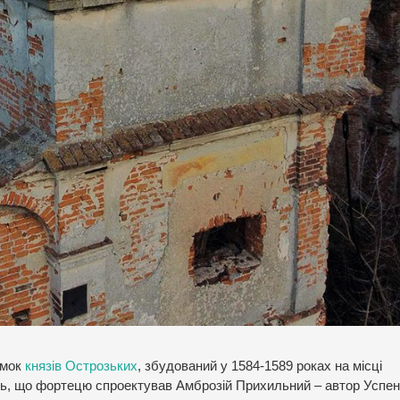
амок
князів Острозьких
, збудований у 1584-1589 роках на місці
ють, що фортецю спроектував Амброзій Прихильний – автор Успен