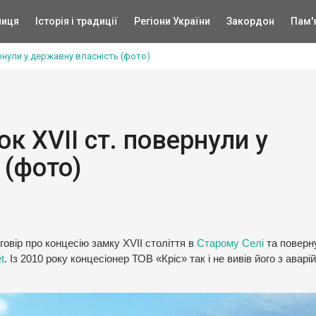
ниця
Історія і традиції
Регіони України
Закордон
Пам'
рнули у державну власність (фото)
к XVII ст. повернули у
 (фото)
3
говір про концесію замку XVII століття в
Старому Селі
та поверн
t
. Із 2010 року концесіонер ТОВ «Кріс» так і не вивів його з аварі