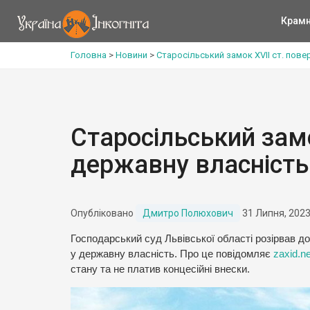
Крам
Головна
>
Новини
>
Старосільський замок XVII ст. пове
Старосільський замо
державну власність
Опубліковано
Дмитро Полюхович
31 Липня, 202
Господарський суд Львівської області розірвав до
у державну власність. Про це повідомляє
zaxid.ne
стану та не платив концесійні внески.