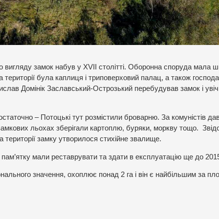
о вигляду замок набув у XVII столітті. Оборонна споруда мала ш
 На території була каплиця і триповерховий палац, а також господ
дислав Домінік Заславський-Острозький перебудував замок і увіч
остаточно – Потоцькі тут розмістили броварню. За комуністів да
 замкових льохах зберігали картоплю, буряки, моркву тощо. Звідс
 території замку утворилося стихійне звалище.
 пам’ятку мали реставрувати та здати в експлуатацію ще до 2015
онального значення, охоплює понад 2 га і він є найбільшим за п