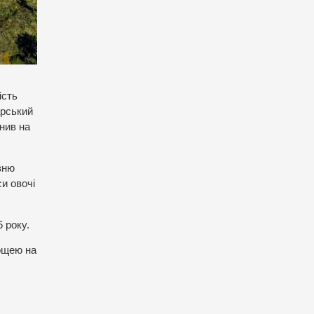
ість
арський
нив на
вню
и овочі
 року.
лощею на