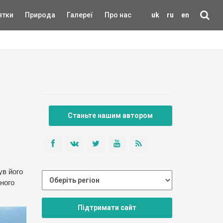
ятки
Природа
Галереї
Про нас
uk
ru
en
Станьте нашим автором
ув його
йного
Підтримати сайт