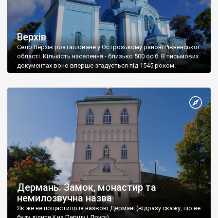
Верхів
Село Верхів розташоване у Острозькому районі Рівненської
області. Кількість населення - близько 500 осіб. В письмових
документах воно вперше згадується під 1545 роком.
Дермань. Замок, монастир та
немилозвучна назва
Як же не пощастило із назвою Дермані (відразу скажу, що не
буду ділити її на Першу і Другу).