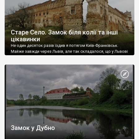
Старе Село. Замок біля колії та інші
цікавинки
Не один десяток разів їздив я потягом Київ-Франківськ.
Майже завжди через Львів, але так складалося, що у Львові
потяг був о 5-й ранку, а десь о 6-й ми проминали Старе Село.
Замок у Дубно