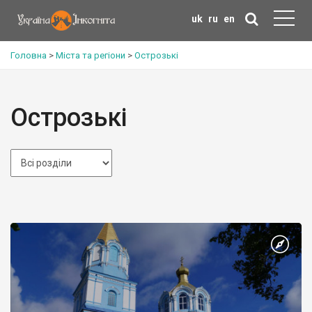
uk
ru
en
Головна
>
Міста та регіони
>
Острозькі
Острозькі