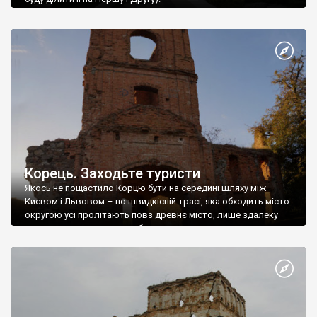
Корець. Заходьте туристи
Якось не пощастило Корцю бути на середині шляху між
Києвом і Львовом – по швидкісній трасі, яка обходить місто
округою усі пролітають повз древнє місто, лише здалеку
краєм ока поглянувши на блиск з