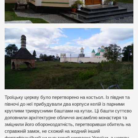
Троїцьку церкву було перетворено на костьол. Із півдня та
півночі до неї прибудували два корпуси келій із парними
круглими триярусними баштами на кутах. Ці башти суттєво
доповнили архітектурне обличчя ансамблю монастиря та
зміцнили його обороноздатність, перетворивши обитель на
справжній замок, не схожий на жодний інший
фортифікаційний чи культовий комплекс України, а церкву –