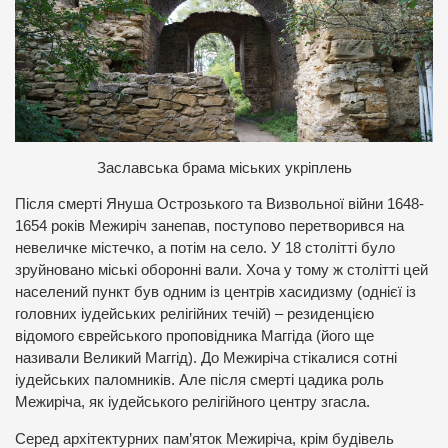
Заславська брама міських укріплень
Після смерті Януша Острозького та Визвольної війни 1648-
1654 років Межиріч занепав, поступово перетворився на
невеличке містечко, а потім на село. У 18 столітті було
зруйновано міські оборонні вали. Хоча у тому ж столітті цей
населений пункт був одним із центрів хасидизму (однієї із
головних іудейських релігійних течій) – резиденцією
відомого єврейського проповідника Маггіда (його ще
називали Великий Маггід). До Межиріча стікалися сотні
іудейських паломників. Але після смерті цадика роль
Межиріча, як іудейського релігійного центру згасла.
Серед архітектурних пам’яток Межиріча, крім будівель