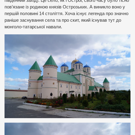
південний захід). Це село, як і Острог, свого часу було тісно
пов’язане із родиною князів Острозьких. А виникло воно у
першій половині 14 століття. Хоча існує легенда про значно
раніше заснування села та про скит, який існував тут до
монголо-татарської навали.