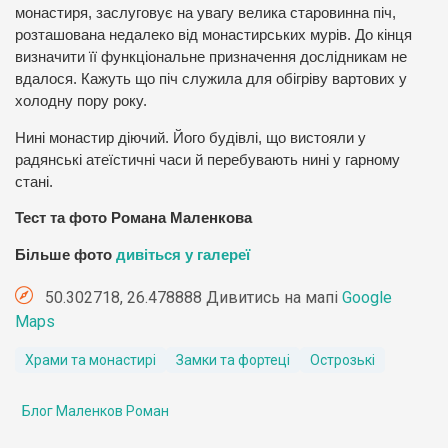
монастиря, заслуговує на увагу велика старовинна піч,
розташована недалеко від монастирських мурів. До кінця
визначити її функціональне призначення дослідникам не
вдалося. Кажуть що піч служила для обігріву вартових у
холодну пору року.
Нині монастир діючий. Його будівлі, що вистояли у
радянські атеїстичні часи й перебувають нині у гарному
стані.
Тест та фото Романа Маленкова
Більше фото
дивіться у галереї
50.302718, 26.478888 Дивитись на мапі
Google
Maps
Храми та монастирі
Замки та фортеці
Острозькі
Блог Маленков Роман