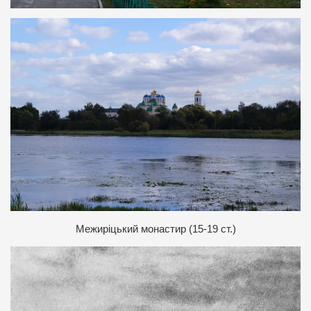
Межиріцький монастир (15-19 ст.)