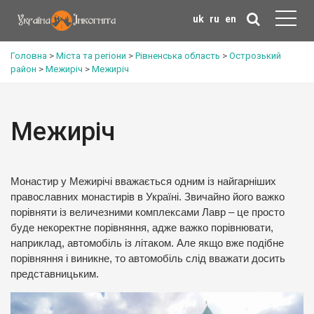
uk
ru
en
Головна
>
Міста та регіони
>
Рівненська область
>
Острозький
район
>
Межиріч
>
Межиріч
Межиріч
Монастир у Межирічі вважається одним із найгарніших
православних монастирів в Україні. Звичайно його важко
порівняти із величезними комплексами Лавр – це просто
буде некоректне порівняння, адже важко порівнювати,
наприклад, автомобіль із літаком. Але якщо вже подібне
порівняння і виникне, то автомобіль слід вважати досить
представницьким.