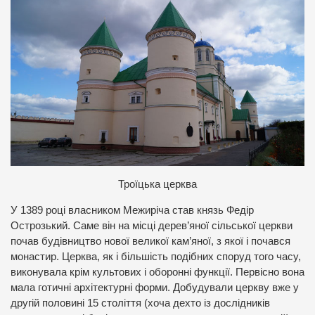
Троїцька церква
У 1389 році власником Межиріча став князь Федір
Острозький. Саме він на місці дерев’яної сільської церкви
почав будівництво нової великої кам’яної, з якої і почався
монастир. Церква, як і більшість подібних споруд того часу,
виконувала крім культових і оборонні функції. Первісно вона
мала готичні архітектурні форми. Добудували церкву вже у
другій половині 15 століття (хоча дехто із дослідників