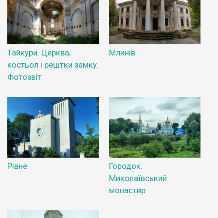
Тайкури. Церква,
Млинів
костьол і рештки замку.
Фотозвіт
Рівне
Городок.
Миколаївський
монастир