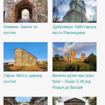
Клевань. Замок та
Дубровиця. Найстаріше
костел
місто Рівненщини
Сарни. Місто, церква,
Величні руїни при трасі
костел
Київ – Львів. Е-40 від
Корця до Бродів