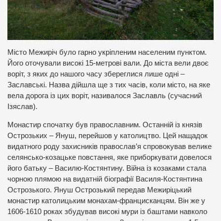
Місто Межиріч було гарно укріпленим населеним пунктом.
Його оточували високі 15-метрові вали. До міста вели двоє
воріт, з яких до нашого часу збереглися лише одні –
Заславські. Назва дійшла ще з тих часів, коли місто, на яке
вела дорога із цих воріт, називалося Заславль (сучасний
Ізяслав).
Монастир спочатку був православним. Останній із князів
Острозьких – Януш, перейшов у католицтво. Цей нащадок
видатного роду захисників православ’я спровокував велике
селянсько-козацьке повстання, яке приборкувати довелося
його батьку – Василю-Костянтину. Війна із козаками стала
чорною плямою на видатній біографії Василя-Костянтина
Острозького. Януш Острозький передав Межиріцький
монастир католицьким монахам-францисканцям. Він же у
1606-1610 роках збудував високі мури із баштами навколо