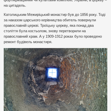
на цитадель.
Католицьким Межиріцький монастир був до 1856 року. Тоді
за наказом царського керівництва обитель повернули
православній церкві. Троїцьку церкву, яка понад два
століття була костьолом, знову перетворили на
православний храм. А у 1909-1912 роках було проведено
ремонт будівель монастиря.