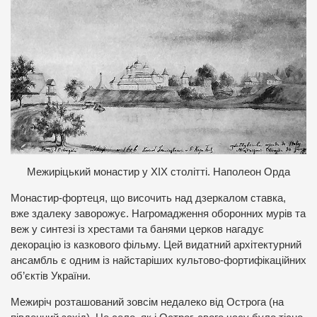
Межиріцький монастир у ХІХ столітті. Наполеон Орда
Монастир-фортеця, що височить над дзеркалом ставка,
вже здалеку заворожує. Нагромадження оборонних мурів та
веж у синтезі із хрестами та банями церков нагадує
декорацію із казкового фільму. Цей видатний архітектурний
ансамбль є одним із найстаріших культово-фортифікаційних
об’єктів України.
Межиріч розташований зовсім недалеко від Острога (на