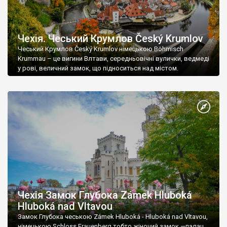
Чехія. Чеський Крумлов Český Krumlov
Чеський Крумлов Český Krumlov німецькою Böhmisch
Krummau – це вигини Влтави, середньовічні вулички, ведмеді
у рові, величний замок, що підноситься над містом.
Чехія Замок Глубока Zámek Hluboká
Hluboká nad Vltavou
Замок Глубока чеською Zámek Hluboká - Hluboká nad Vltavou,
німецькою Schloss Frauenberg тобто жіночий замок —палац,