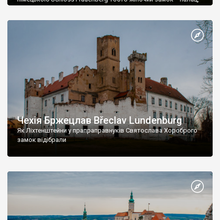
розташований на річці Влтава у Богемії.
Чехія Бржецлав Břeclav Lundenburg
Як Ліхтенштейни у прапраправнуків Святослава Хороброго
замок відібрали