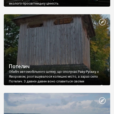
еколого-просвітницьку цінність.
Потелич
Обабіч автомобільного шляху, що сполучає Раву-Руську з
Яворовом, розташувалося колишнє місто, а зараз село
Потелич. З давніх-давен воно славиться своїми
архітектурами і природними намітками, своїми легендами. Тут
в 16 столітті на кошти гончарського цеху була збудована
дерев’яна церква. Збудована без єдиного цвяха. А стінопис
датується 17 століттям. Знаменитою вона ще є й тому, що у
[…]