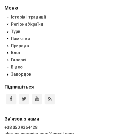
Меню
Історія і традиції
Регіони України
Тури
Пам'ятки
Природа
Блог
Галереї
Відео
Закордон
Підпишіться
Зв'язок з нами
+38 050 9364428
ukrainaincognita.com@gmail.com