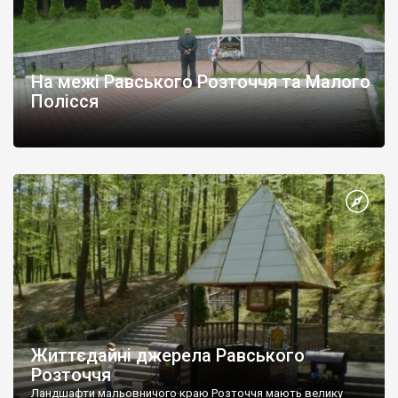
На межі Равського Розточчя та Малого
Полісся
Життєдайні джерела Равського
Розточчя
Ландшафти мальовничого краю Розточчя мають велику