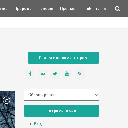
ятки
Природа
Галереї
Про нас
uk
ru
en
Станьте нашим автором
Підтримати сайт
Вхід