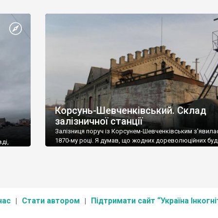
назва міста походить від митної застави, яка
розташовувалася на переправі через річку Совиця. Іс
також думка, що місце отримало назву завдяки своє
розташуванню: Заставну оточують три ставки.
Корсунь-Шевченківський. Склад
залізничної станції
Залізниця поруч із Корсунем-Шевченківським з'явила
1870-му році. Я думав, що жодних дореволюційних буд
ді,
пов'язаних із залізницею, не збереглося. Але виявило
 себе.
моя думка була хибною.
льської
зумію,
ів. В
х
шість з
нас
Стати автором
Підтримати сайт “Україна Інкогні