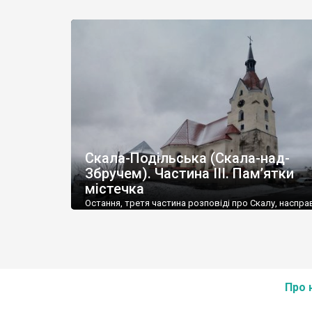
Скала-Подільська (Скала-над-
Збручем). Частина ІІІ. Пам’ятки
містечка
Остання, третя частина розповіді про Скалу, насправ
зроблена для гурманів. Ні, містечко дійсно закохує в
Не дарма ж я знову спеціально поїхав до Скали-Поді
вже за 4 місяці після попереднього візиту. Але ж ро
що моє захоплення навряд чи розділять багато читач
містечку, звичайно, залишилося багато архітектурни
пам’яток австрійської доби. Тільки от виглядає біль
Про 
них, м’яко кажучи, не презентабельно.