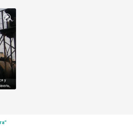
нує
му
ся у
івель,
ся, що
та”