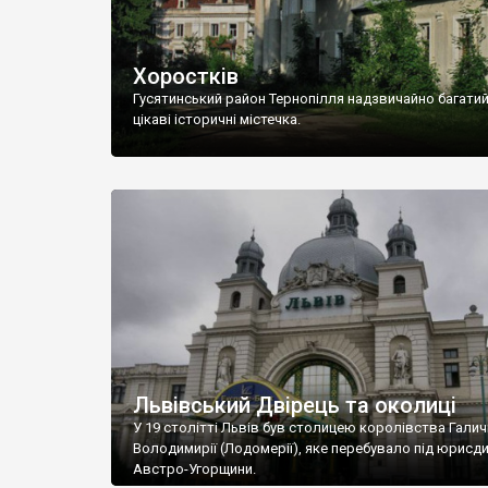
Хоростків
Гусятинський район Тернопілля надзвичайно багатий
цікаві історичні містечка.
Львівський Двірець та околиці
У 19 столітті Львів був столицею королівства Галич
Володимирії (Лодомерії), яке перебувало під юрисд
Австро-Угорщини.