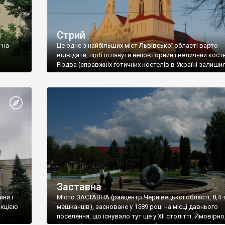
Стрий
 на
Це одне з найбільших міст Львівської області варто
відвідати, щоб оглянути неповторний і величний кост
Різдва (справжніх готичних костелів в Україні залиши
не т
Заставна
ини і
Місто ЗАСТАВНА (райцентр Чернівецької області, 8,4 т
икцією
мешканців), засноване у 1589 році на місці давнього
поселення, що існувало тут ще у ХІІ столітті. Ймовірно