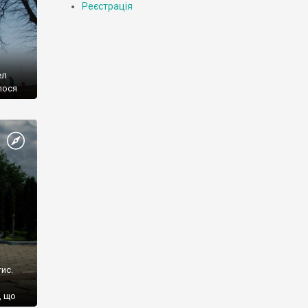
Реєстрація
ел
лося
ис.
, що