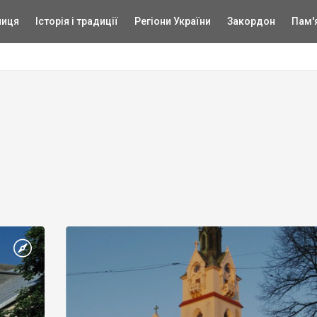
ниця
Історія і традиції
Регіони України
Закордон
Пам'