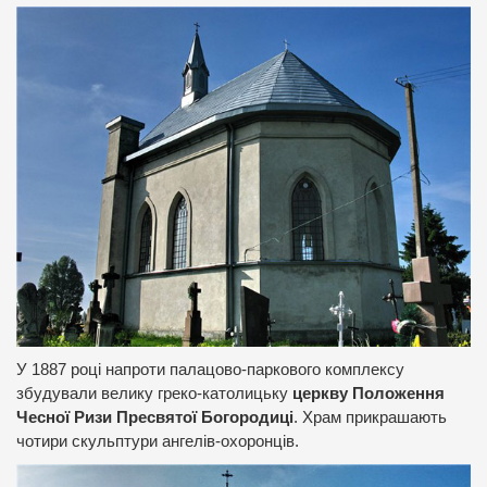
У 1887 році напроти палацово-паркового комплексу
збудували велику греко-католицьку
церкву Положення
Чесної Ризи Пресвятої Богородиці
. Храм прикрашають
чотири скульптури ангелів-охоронців.