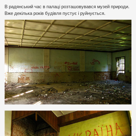
В радянський час в палаці розташовувався музей природи.
Вже декілька років будівля пустує і руйнується.