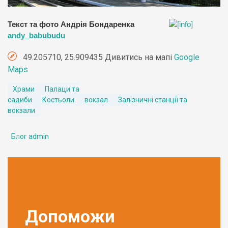
Текст та фото Андрія Бондаренка
andy_babubudu
49.205710, 25.909435 Дивитись на мапі
Google
Maps
Храми
Палаци та
садиби
Костьоли
вокзал
Залізничні станції та
вокзали
Блог admin
Допоможи