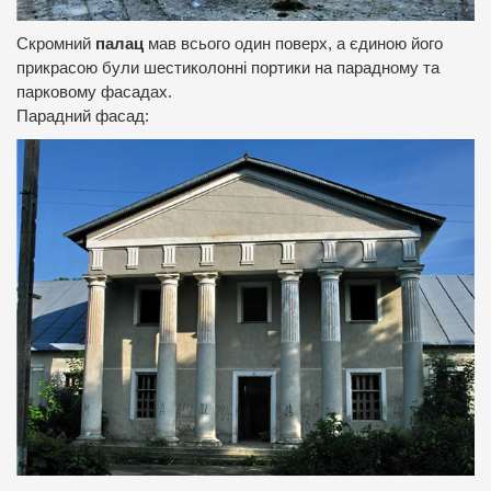
Скромний
палац
мав всього один поверх, а єдиною його
прикрасою були шестиколонні портики на парадному та
парковому фасадах.
Парадний фасад: