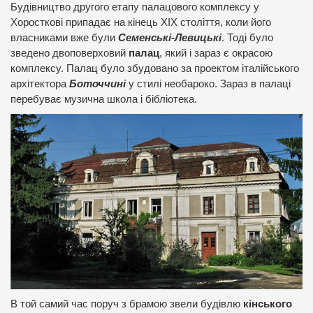
Будівництво другого етапу палацового комплексу у
Хоросткові припадає на кінець ХІХ століття, коли його
власниками вже були
Семенські-Левицькі
. Тоді було
зведено двоповерховий
палац
, який і зараз є окрасою
комплексу. Палац було збудовано за проектом італійського
архітектора
Боточчині
у стилі необароко. Зараз в палаці
перебуває музична школа і бібліотека.
В той самий час поруч з брамою звели будівлю
кінського