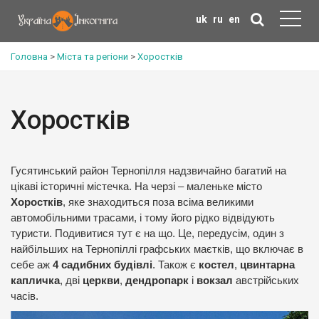
uk
ru
en
Головна
>
Міста та регіони
>
Хоростків
Хоростків
Гусятинський район Тернопілля надзвичайно багатий на
цікаві історичні містечка. На черзі – маленьке місто
Хоростків
, яке знаходиться поза всіма великими
автомобільними трасами, і тому його рідко відвідують
туристи. Подивитися тут є на що. Це, передусім, один з
найбільших на Тернопіллі графських маєтків, що включає в
себе аж
4 садибних будівлі
. Також є
костел
,
цвинтарна
капличка
, дві
церкви
,
дендропарк
і
вокзал
австрійських
часів.