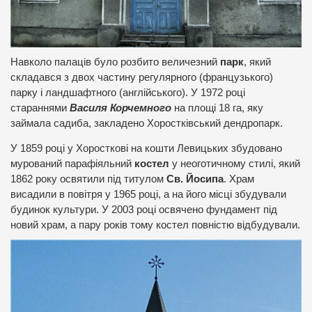
Навколо палаців було розбито величезний
парк
, який
складався з двох частину регулярного (французького)
парку і ландшафтного (англійського). У 1972 році
стараннями
Василя Корчемного
на площі 18 га, яку
займала садиба, закладено Хоростківський дендропарк.
У 1859 році у Хоросткові на кошти Левицьких збудовано
мурований парафіяльний
костел
у неоготичному стилі, який
1862 року освятили під титулом
Св. Йосипа
. Храм
висадили в повітря у 1965 році, а на його місці збудували
будинок культури. У 2003 році освячено фундамент під
новий храм, а пару років тому костел повністю відбудували.