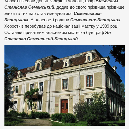
Хоростків своїй доньці
Софії
. Її чоловік, граф
Вільгельм
Станіслав Семенський
, додав до свого прізвища прізвище
жінки і з тих пар став йменуватися
Семенським-
Левицьким
. У власності родини
Семенських-Левицьких
Хоростків перебував до націоналізації маєтку у 1939 році.
Останній приватним власником містечка був граф
Ян
Станслав Семенський-Левицький.