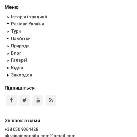
Меню
Історія і традиції
Регіони України
Тури
Пам'ятки
Природа
Блог
Галереї
Відео
Закордон
Підпишіться
Зв'язок з нами
+38 050 9364428
ukrainaincognita.com@gmail.com