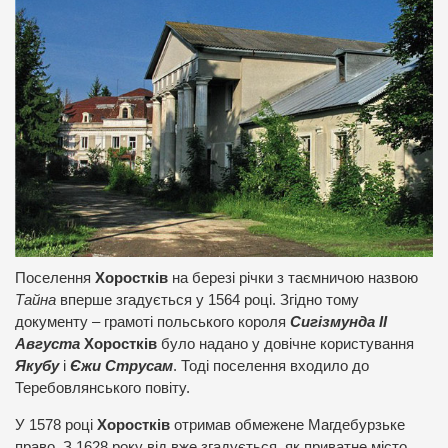
Поселення
Хоростків
на березі річки з таємничою назвою
Тайна
вперше згадується у 1564 році. Згідно тому
документу – грамоті польського короля
Сигізмунда ІІ
Августа
Хоростків
було надано у довічне користування
Якубу
і
Єжи Струсам
. Тоді поселення входило до
Теребовлянського повіту.
У 1578 році
Хоростків
отримав обмежене Магдебурзьке
право. З 1628 року від вже згадується, як приватне місто,