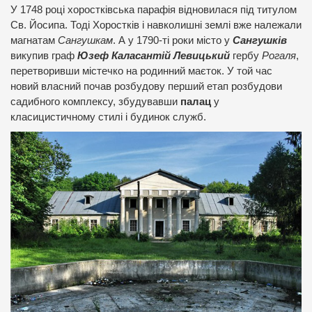
У 1748 році хоростківська парафія відновилася під титулом
Св. Йосипа. Тоді Хоростків і навколишні землі вже належали
магнатам
Сангушкам
. А у 1790-ті роки місто у
Сангушків
викупив граф
Юзеф Каласантій Левицький
гербу
Рогаля
,
перетворивши містечко на родинний маєток. У той час
новий власний почав розбудову перший етап розбудови
садибного комплексу, збудувавши
палац
у
класицистичному стилі і будинок служб.