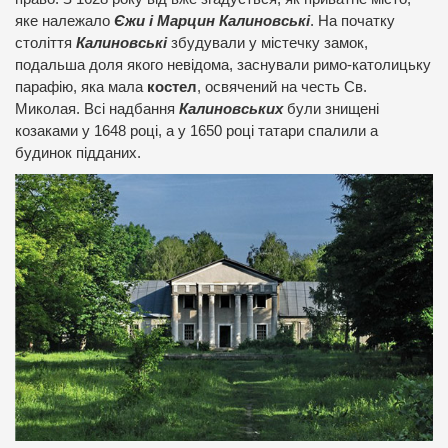
яке належало
Єжи і Марцин Калиновські
. На початку
століття
Калиновські
збудували у містечку замок,
подальша доля якого невідома, заснували римо-католицьку
парафію, яка мала
костел
, освячений на честь Св.
Миколая. Всі надбання
Калиновських
були знищені
козаками у 1648 році, а у 1650 році татари спалили а
будинок підданих.