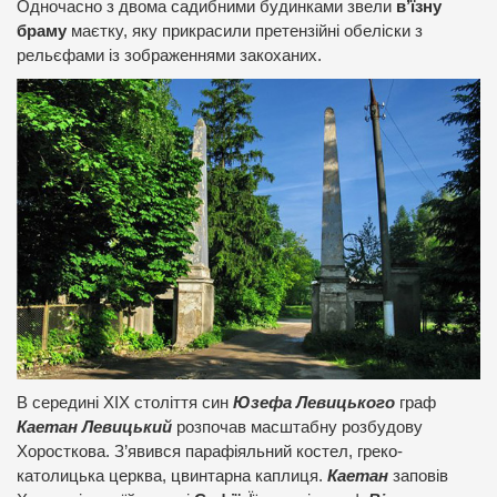
Одночасно з двома садибними будинками звели
в’їзну
браму
маєтку, яку прикрасили претензійні обеліски з
рельєфами із зображеннями закоханих.
В середині ХІХ століття син
Юзефа Левицького
граф
Каетан Левицький
розпочав масштабну розбудову
Хоросткова. З’явився парафіяльний костел, греко-
католицька церква, цвинтарна каплиця.
Каетан
заповів