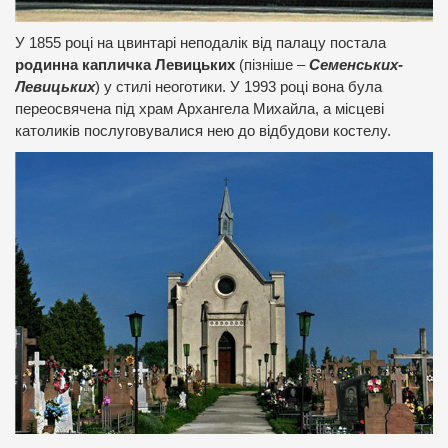
У 1855 році на цвинтарі неподалік від палацу постала
родинна капличка Левицьких
(пізніше –
Семенських-
Левицьких
) у стилі неоготики. У 1993 році вона була
переосвячена під храм Архангела Михайла, а місцеві
католиків послуговувалися нею до відбудови костелу.