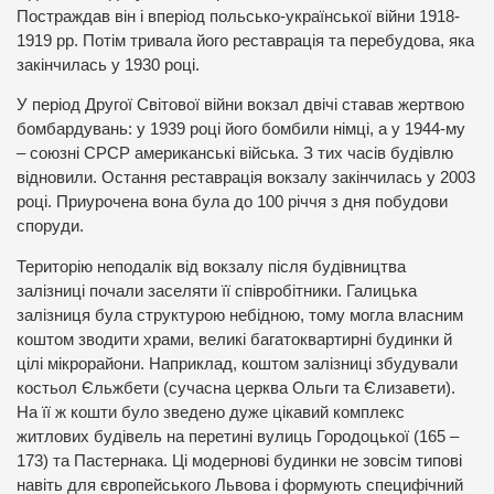
Постраждав він і вперіод польсько-української війни 1918-
1919 рр. Потім тривала його реставрація та перебудова, яка
закінчилась у 1930 році.
У період Другої Світової війни вокзал двічі ставав жертвою
бомбардувань: у 1939 році його бомбили німці, а у 1944-му
– союзні СРСР американські війська. З тих часів будівлю
відновили. Остання реставрація вокзалу закінчилась у 2003
році. Приурочена вона була до 100 річчя з дня побудови
споруди.
Територію неподалік від вокзалу після будівництва
залізниці почали заселяти її співробітники. Галицька
залізниця була структурою небідною, тому могла власним
коштом зводити храми, великі багатоквартирні будинки й
цілі мікрорайони. Наприклад, коштом залізниці збудували
костьол Єльжбети (сучасна церква Ольги та Єлизавети).
На її ж кошти було зведено дуже цікавий комплекс
житлових будівель на перетині вулиць Городоцької (165 –
173) та Пастернака. Ці модернові будинки не зовсім типові
навіть для європейського Львова і формують специфічний