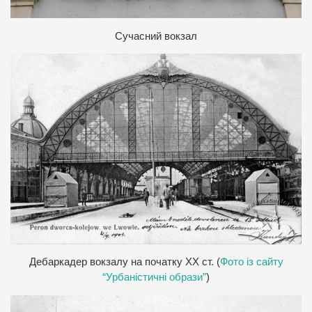
С
учасний вокзал
Д
ебаркадер вокзалу на початку ХХ ст. (
Фото із сайту
“Урбаністичні образи”
)