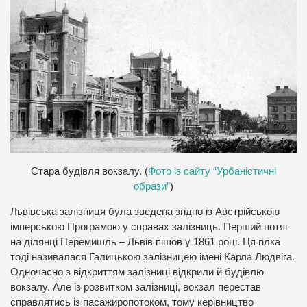
С
тара будівля вокзалу. (
Фото із сайту “Урбаністичні
образи”
)
Львівська залізниця була зведена згідно із Австрійською
імперською Програмою у справах залізниць. Перший потяг
на ділянці Перемишль – Львів пішов у 1861 році. Ця гілка
тоді називалася Галицькою залізницею імені Карла Людвіга.
Одночасно з відкриттям залізниці відкрили й будівлю
вокзалу. Але із розвитком залізниці, вокзал перестав
справлятись із пасажиропотоком, тому керівництво