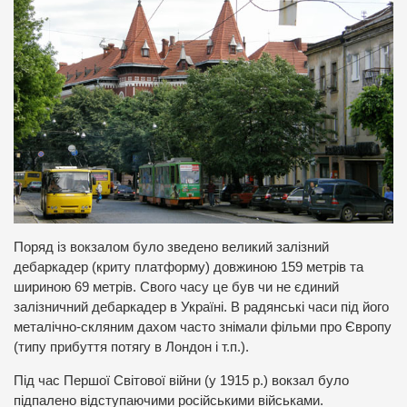
Поряд із вокзалом було зведено великий залізний
дебаркадер (криту платформу) довжиною 159 метрів та
шириною 69 метрів. Свого часу це був чи не єдиний
залізничний дебаркадер в Україні. В радянські часи під його
металічно-скляним дахом часто знімали фільми про Європу
(типу прибуття потягу в Лондон і т.п.).
Під час Першої Світової війни (у 1915 р.) вокзал було
підпалено відступаючими російськими військами.