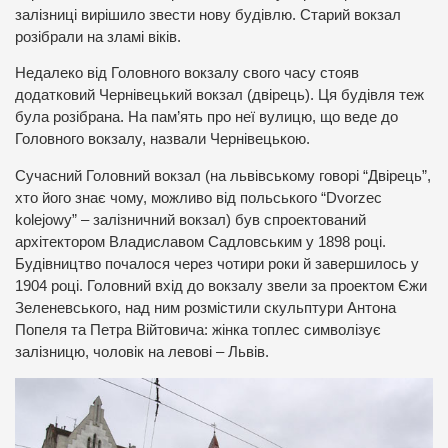
залізниці вирішило звести нову будівлю. Старий вокзал
розібрали на зламі віків.
Недалеко від Головного вокзалу свого часу стояв
додатковий Чернівецький вокзал (двірець). Ця будівля теж
була розібрана. На пам’ять про неї вулицю, що веде до
Головного вокзалу, назвали Чернівецькою.
Сучасний Головний вокзал (на львівському говорі “Двірець”,
хто його знає чому, можливо від польського “Dvorzec
kolejowy” – залізничний вокзал) був спроектований
архітектором Владиславом Садловським у 1898 році.
Будівництво почалося через чотири роки й завершилось у
1904 році. Головний вхід до вокзалу звели за проектом Єжи
Зеленевського, над ним розмістили скульптури Антона
Попеля та Петра Війтовича: жінка топлес символізує
залізницю, чоловік на левові – Львів.