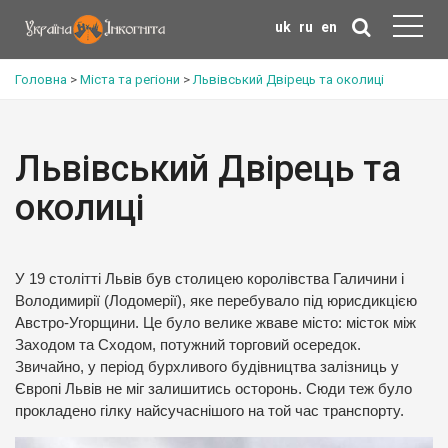
uk
ru
en
Головна
>
Міста та регіони
>
Львівський Двірець та околиці
Львівський Двірець та
околиці
У 19 столітті Львів був столицею королівства Галичини і
Володимирії (Лодомерії), яке перебувало під юрисдикцією
Австро-Угорщини. Це було велике жваве місто: місток між
Заходом та Сходом, потужний торговий осередок.
Звичайно, у період бурхливого будівництва залізниць у
Європі Львів не міг залишитись осторонь. Сюди теж було
прокладено гілку найсучаснішого на той час транспорту.