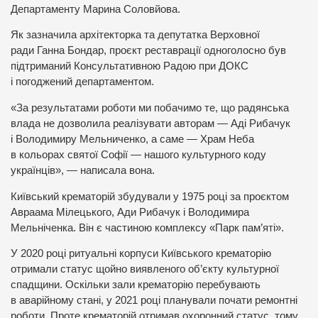
Департаменту Марина Соловйова.
Як зазначила архітекторка та депутатка Верховної
ради Ганна Бондар, проєкт реставрації одноголосно був
підтриманий Консультативною Радою при ДОКС
і погоджений департаментом.
«За результатами роботи ми побачимо те, що радянська
влада не дозволила реалізувати авторам — Аді Рибачук
і Володимиру Мельниченко, а саме — Храм Неба
в кольорах святої Софії — нашого культурного коду
українців», — написала вона.
Київський крематорій збудували у 1975 році за проєктом
Авраама Мілецького, Ади Рибачук і Володимира
Мельніченка. Він є частиною комплексу «Парк пам’яті».
У 2020 році ритуальні корпуси Київського крематорію
отримали статус щойно виявленого об’єкту культурної
спадщини. Оскільки зали крематорію перебувають
в аварійному стані, у 2021 році планували почати ремонтні
роботи. Проте крематорій отримав охоронний статус, тому