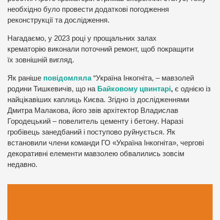
необхідно було провести додаткові погодження
реконструкції та дослідження.
Нагадаємо, у 2023 році у прощальних залах
крематорію виконали поточний ремонт, щоб покращити
їх зовнішній вигляд.
Як раніше
повідомляла
“Україна Інкогніта, – мавзолей
родини Тишкевичів, що на
Байковому цвинтарі
,
є однією із
найцікавіших каплиць Києва. Згідно із дослідженнями
Дмитра Малакова, його звів архітектор Владислав
Городецький – повелитель цементу і бетону. Наразі
гробівець занедбаний і поступово руйнується. Як
встановили члени команди ГО «Україна Інкогніта», чергові
декоративні елементи мавзолею обвалились зовсім
недавно.