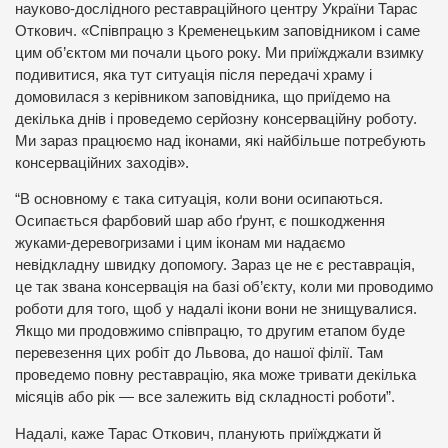
науково-дослідного реставраційного центру України Тарас
Откович. «Співпрацю з Кременецьким заповідником і саме
цим об’єктом ми почали цього року. Ми приїжджали взимку
подивитися, яка тут ситуація після передачі храму і
домовилася з керівником заповідника, що приїдемо на
декілька днів і проведемо серйозну консерваційну роботу.
Ми зараз працюємо над іконами, які найбільше потребують
консерваційних заходів».
“В основному є така ситуація, коли вони осипаються.
Осипається фарбовий шар або ґрунт, є пошкодження
жуками-деревогризами і цим іконам ми надаємо
невідкладну швидку допомогу. Зараз це не є реставрація,
це так звана консервація на базі об’єкту, коли ми проводимо
роботи для того, щоб у надалі ікони вони не знищувалися.
Якщо ми продовжимо співпрацю, то другим етапом буде
перевезення цих робіт до Львова, до нашої філії. Там
проведемо повну реставрацію, яка може тривати декілька
місяців або рік — все залежить від складності роботи”.
Надалі, каже Тарас Откович, планують приїжджати й