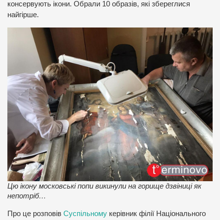
консервують ікони. Обрали 10 образів, які збереглися
найгірше.
Цю ікону московські попи викинули на горище дзвіниці як
непотріб…
Про це розповів
Суспільному
керівник філії Національного