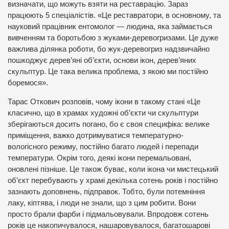
визначати, що можуть взяти на реставрацію. Зараз
працюють 5 спеціалістів. «Це реставратори, в основному, та
науковий працівник ентомолог — людина, яка займається
вивченням та боротьбою з жуками-деревогризами. Це дуже
важлива ділянка роботи, бо жук-деревогриз надзвичайно
пошкоджує дерев’яні об’єкти, основи ікон, дерев’яних
скульптур. Це така велика проблема, з якою ми постійно
боремося».
Тарас Откович розповів, чому ікони в такому стані «Це
класично, що в храмах художні об’єкти чи скульптури
зберігаються досить погано, бо є своя специфіка: велике
приміщення, важко дотримуватися температурно-
вологісного режиму, постійно багато людей і перепади
температури. Окрім того, деякі ікони перемальовані,
оновлені пізніше. Це також буває, коли ікона чи мистецький
об’єкт перебувають у храмі декілька сотень років і постійно
зазнають доповнень, підправок. Тобто, були потемніння
лаку, кіптява, і люди не знали, що з цим робити. Вони
просто брали фарби і підмальовували. Впродовж сотень
років це накопичувалося, нашаровувалося, багатошарові