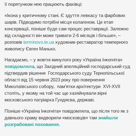
її порятунком нею працюють фахівці:
«Ікона у критичному стані. Є здуття левкасу та фарбових
шарів. Підводимо потрібні місця колагеном. Це етап
консервації, пізніше буде сам процес реставрації. Залежно
від складності він може тривати 2-6 місяців і більше», –
розповів
terminovo.te.ua
художник-реставратор темперного
живопису Євген Манько.
Нагадаємо, – у жовтні минулого року «Україна Інкогніта»
повідомляла
, що Західний апеляційний господарський суд
підтвердив рішення Господарського суду Тернопільської
області від 15 червня 2023 року про повернення
Миколаївського собору, пам’ятки архітектури XVI-XVII
століть, у якому на той час ще хазяйнували вірні
московського патріарха Гундяєва, державі.
Пізніше «Україна Інкогніта» повідомляла, що після того як з
давнього храму видворили «московців» там
знайшли
розграбовані поховання
.