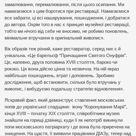
замалювання, перемалювання, після цього осипання. Ми
намагаємося з цим боротися при реставрації. Намагаємося
все забрати, ці всі нашарування, пошкодження, і добратися
до автора. Окрім того в нас є принцип музейної реставрації,
тобто ми нічого від себе не вносимо, не робимо поновлень,
мінімальне втручання в оригінальний живопис».
Вік образів теж різний, каже реставратор, серед них є й
унікальна. «Це барельєф “Причащання Святого Онуфрія”.
Це, напевно, друга половина XVIII століття, бароко чи
рококо. Ця ікона дійсно цінна та незвична. На ній якраз
найбільше пошкоджень, втрат і доповнень. Зробимо
дослідження, щоб встановити, скільки було втручань у
живопис, і вибудуємо подальшу стратегію відновлення».
Яскравий факт, який демонструє ставлення московських
попів до української спадщини: ікону “Коронування Марії”,
кінця XVIII – початку XIX століття, співробітники музею
знайшли на горищі дзвіниці, куди її як непотріб викинули
попи московського патріархату і де вона була приречена на
знищення. На щастя, її виявили працівники ДІАЗу, тепер над