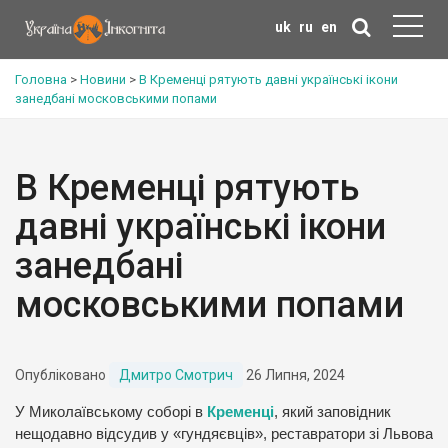
uk
ru
en
Головна
>
Новини
>
В Кременці рятують давні українські ікони
занедбані московськими попами
В Кременці рятують
давні українські ікони
занедбані
московськими попами
Опубліковано
Дмитро Смотрич
26 Липня, 2024
У Миколаївському соборі в
Кременці
, який заповідник
нещодавно відсудив у «гундяєвців», реставратори зі Львова