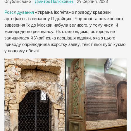
Опубліковано
Дмитро Полюхович
29 Серпня, 2023
Розслідування
«Україна Ікогніта» з приводу крадіжки
артефактів із синагог у Підгайцях і Чорткові та незаконного
вивезення їх до Москви набула великого, у тому числі й
міжнародного резонансу. Як стало відомо, осторонь не
залишилася й Українська асоціація юдаїки, яка з цього
приводу оприлюднила жорстку заяву, текст якої публікуємо
у повному обсязі.