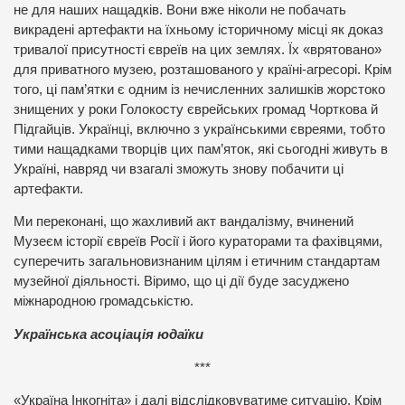
не для наших нащадків. Вони вже ніколи не побачать
викрадені артефакти на їхньому історичному місці як доказ
тривалої присутності євреїв на цих землях. Їх «врятовано»
для приватного музею, розташованого у країні-агресорі. Крім
того, ці пам’ятки є одним із нечисленних залишків жорстоко
знищених у роки Голокосту єврейських громад Чорткова й
Підгайців. Українці, включно з українськими євреями, тобто
тими нащадками творців цих пам’яток, які сьогодні живуть в
Україні, навряд чи взагалі зможуть знову побачити ці
артефакти.
Ми переконані, що жахливий акт вандалізму, вчинений
Музеєм історії євреїв Росії і його кураторами та фахівцями,
суперечить загальновизнаним цілям і етичним стандартам
музейної діяльності. Віримо, що ці дії буде засуджено
міжнародною громадськістю.
Українська асоціація юдаїки
***
«Україна Інкогніта» і далі відслідковуватиме ситуацію. Крім