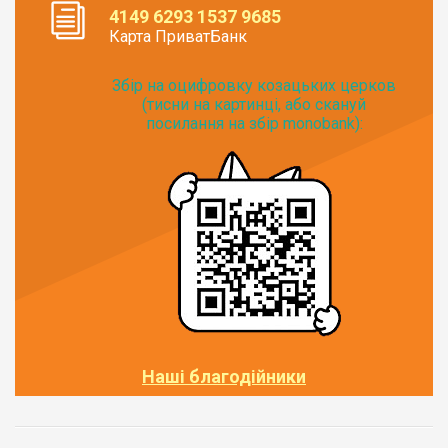
4149 6293 1537 9685
Карта ПриватБанк
Збір на оцифровку козацьких церков
(тисни на картинці, або скануй
посилання на збір monobank):
Наші благодійники