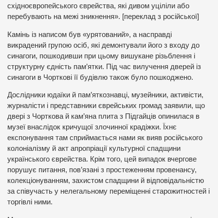
східноєвропейського єврейства, які дивом уціліли або
перебувають на межі зникнення». [переклад з російської]
Камінь із написом був «урятований», а насправді
викрадений групою осіб, які демонтували його з входу до
синагоги, пошкодивши при цьому вишукане різьблення і
структурну єдність пам’ятки. Під час вилучення дверей із
синагоги в Чорткові її будівлю також було пошкоджено.
Дослідники юдаїки й пам’яткознавці, музейники, активісти,
журналісти і представники єврейських громад заявили, що
двері з Чорткова й кам’яна плита з Підгайців опинилася в
музеї внаслідок кричущої злочинної крадіжки. Їхнє
експонування там сприймається нами як вияв російського
колоніалізму й акт апропріації культурної спадщини
українського єврейства. Крім того, цей випадок вчергове
порушує питання, пов’язані з простеженням провенансу,
колекціонуванням, захистом спадщини й відповідальністю
за співучасть у нелегальному переміщенні старожитностей і
торгівлі ними.