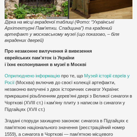
Дірка на місці вкраденої таблиці (Фото: “Українські
Архітектурні Пам’ятки. Спадщина”) та крадений
артефакт у московському музеї (що показово, – біля
вкрадених дверей)
Про незаконне вилучення й вивезення
єврейських пам’яток із України
і їхнє експонування в музеї в Москві
Оприлюднено інформацію
про те, що
Музей історії євреїв у
Росії
(Москва) включив до своєї колекції артефакти,
незаконно вилучені з двох історичних синагог України:
прикрашені різьбленням дерев’яні двері з Великої синагоги в
Чорткові (XVIII ст.) і кам’яну плиту з написом із синагоги у
Підгайцях (XVII ст.)
Згадані споруди захищено законом: синагога в Підгайцях є
пам’яткою національного значення (реєстраційний номер
1559), а синагога в Чорткові — пам’яткою місцевого