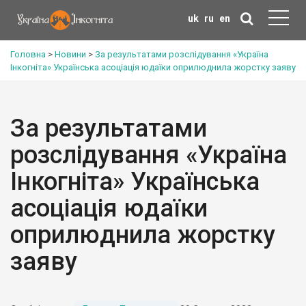
uk
ru
en
Головна
>
Новини
>
За результатами розслідування «Україна
Інкогніта» Українська асоціація юдаїки оприлюднила жорстку заяву
За результатами
розслідування «Україна
Інкогніта» Українська
асоціація юдаїки
оприлюднила жорстку
заяву