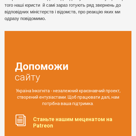
того наші юристи й самі зараз готують ряд звернень до
відповідних міністерств і відомств, про реакцію яких ми
одразу повідомимо.
Допоможи
сайту
Україна Інкогніта - незалежний краєзнавчий проект,
створений ентузіастами. Щоб працювати далі, нам
потрібна ваша підтримка.
Станьте нашим меценатом на
Patreon