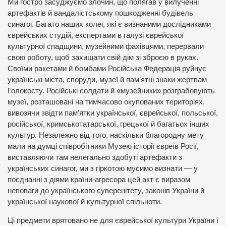
Ми гостро засуджуємо злочин, що полягав у вилученні
артефактів й вандалістському пошкодженні будівель
синагог. Багато наших колег, які є визнаними дослідниками
єврейських студій, експертами в галузі єврейської
культурної спадщини, музейними фахівцями, перервали
свою роботу, щоб захищати свій дім зі зброєю в руках.
Своїми ракетами й бомбами Російська Федерація руйнує
українські міста, споруди, музеї й пам’ятні знаки жертвам
Голокосту. Російські солдати й «музейники» розграбовують
музеї, розташовані на тимчасово окупованих територіях,
вивозячи звідти пам’ятки української, єврейської, польської,
російської, кримськотатарської, грецької й багатьох інших
культур. Незалежно від того, наскільки благородну мету
мали на думці співробітники Музею історії євреїв Росії,
виставляючи там нелегально здобуті артефакти з
українських синагог, ми з гіркотою мусимо визнати — у
поєднанні з діями країни-агресора цей акт є виразом
неповаги до українського суверенітету, законів України й
української наукової й культурної спільноти.
Ці предмети врятовано не для єврейської культури України і