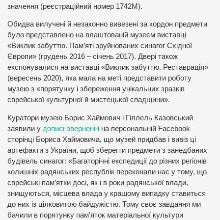
значення (реєстраційний номер 1742М).
Обидва вилучені й незаконно вивезені за кордон предмети
було представлено на влаштованій музеєм виставці
«Виклик забуттю. Пам’яті зруйнованих синагог Східної
Європи» (грудень 2016 – січень 2017). Двері також
експонувалися на виставці «Виклик забуттю. Реставрація»
(вересень 2020), яка мала на меті представити роботу
музею з «порятунку і збереження унікальних зразків
єврейської культурної й мистецької спадщини».
Куратори музею Борис Хаймович і Гіллель Казовський
заявили у
дописі-зверненні
на персональній Facebook
сторінці Бориса Хаймовича, що музей придбав і вивіз ці
артефакти з України, щоб зберегти предмети з занедбаних
будівель синагог: «Багаторічні експедиції до різних регіонів
колишніх радянських республік переконали нас у тому, що
єврейські пам’ятки досі, як і в роки радянської влади,
знищуються, місцева влада у кращому випадку ставиться
до них із цілковитою байдужістю. Тому своє завдання ми
бачили в порятунку пам’яток матеріальної культури