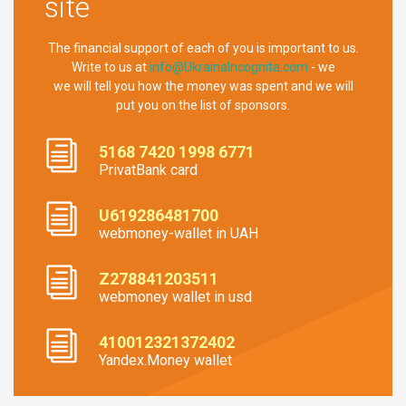
site
The financial support of each of you is important to us.
Write to us at
info@UkrainaIncognita.com
- we
we will tell you how the money was spent and we will
put you on the list of sponsors.
5168 7420 1998 6771
PrivatBank card
U619286481700
webmoney-wallet in UAH
Z278841203511
webmoney wallet in usd
410012321372402
Yandex.Money wallet