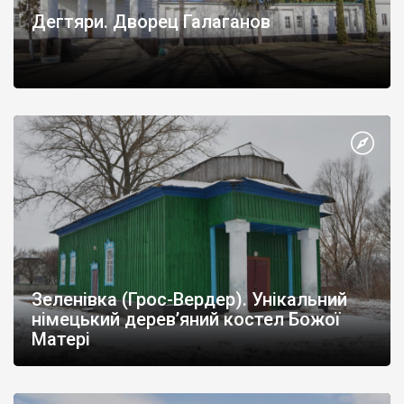
Дегтяри. Дворец Галаганов
Зеленівка (Грос-Вердер). Унікальний
німецький дерев’яний костел Божої
Матері