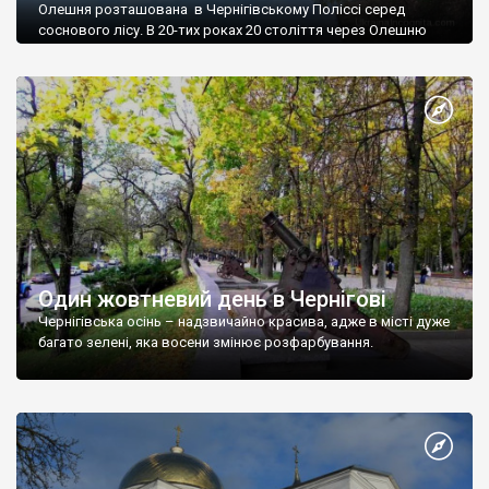
Олешня розташована в Чернігівському Поліссі серед
соснового лісу. В 20-тих роках 20 століття через Олешню
проклали залізницю, яка прямує з Чернігова до Гомеля.
Один жовтневий день в Чернігові
Чернігівська осінь – надзвичайно красива, адже в місті дуже
багато зелені, яка восени змінює розфарбування.