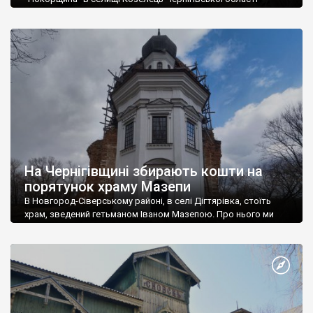
області – тепер мають охороняти, згідно з рішенням суду.
Окружний адмінсуд зобов’язав управління комунального
майна Чернігівської облради укласти охоронний договір на
цю пам’ятку архітектури національного значення.
Прокуратурою установлено, що садиба “Покорщина”
перебуває у комунальній власності територіальної громади
сіл, селищ, міст Чернігівської області […]
На Чернігівщині збирають кошти на
порятунок храму Мазепи
В Новгород-Сіверському районі, в селі Дігтярівка, стоїть
храм, зведений гетьманом Іваном Мазепою. Про нього ми
вже писали на нашому сайті. Храм у стані руїни, хоча вже були
спроби реставрувати його. Благодійний фонд Спадщина.UA
розпочав збір коштів на відновлення покрівлі храму.
Першим етапом стане покриття металевим дахом куполу
відреставрованої частини храму. У 2011-2013 рр. зусиллями
благодійників […]