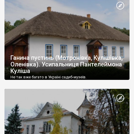
Ганина пустинь (Мотронівка, Кулішівка,
Оленівка). Усипальниця Пантелеймона
Куліша
Не так вже багато в Україні садиб-музеїв.