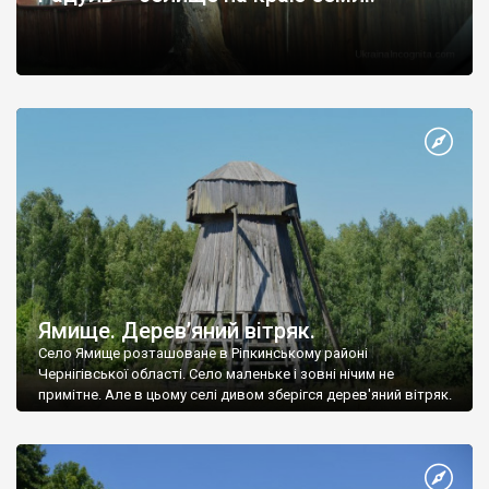
Ямище. Дерев’яний вітряк.
Село Ямище розташоване в Ріпкинському районі
Чернігівської області. Село маленьке і зовні нічим не
примітне. Але в цьому селі дивом зберігся дерев'яний вітряк.