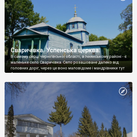
Сваричівка. Успенська церква.
В самому серці Чернігівської області, в Ічнянському районі - є
маленьке село Сваричівка. Село розашоване далеко від
головних доріг, через це воно маловідоме і мандрівники тут
бувають дуже рідко.