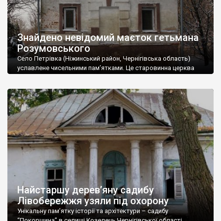
Знайдено невідомий маєток гетьмана
Розумовського
Село Петрівка (Ніжинський район, Чернігівська область)
уславлене чисельними пам’ятками. Це старовинна церква
(1838 р.), давній пам’ятний стовп-обеліск (найвірогідніше
другої половини XVIII ст.) та земська школа початку ХХ ст.
Загадкова кам’яниця Експедиція «Україна Інкогніта», виявила
тут ще одну цікаву і загадкову пам’ятку – кам’яницю XVIII ст.
Такі кам’яниці в глибинці річ рідкісна, але як вдалося
з’ясувати, […]
Найстаршу дерев’яну садибу
Лівобережжя узяли під охорону
Унікальну пам’ятку історії та архітектури – садибу
“Покорщина” в селищі Козелець Чернігівської області