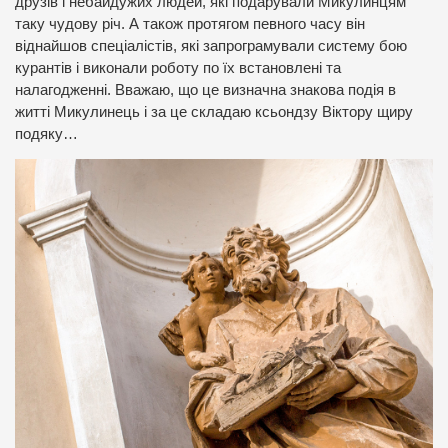
друзів і небайдужих людей, які подарували Микулинцям
таку чудову річ. А також протягом певного часу він
віднайшов спеціалістів, які запрограмували систему бою
курантів і виконали роботу по їх встановлені та
налагодженні. Вважаю, що це визначна знакова подія в
житті Микулинець і за це складаю ксьондзу Віктору щиру
подяку…