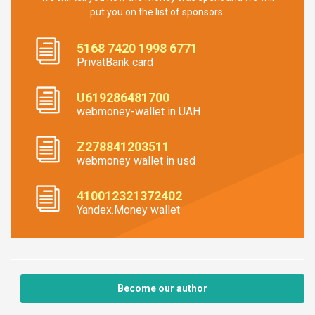
put you on the list of sponsors.
5168 7420 1998 6771
PrivatBank card
U619286481700
webmoney-wallet in UAH
Z278841203511
webmoney wallet in usd
410012321372402
Yandex.Money wallet
Become our author