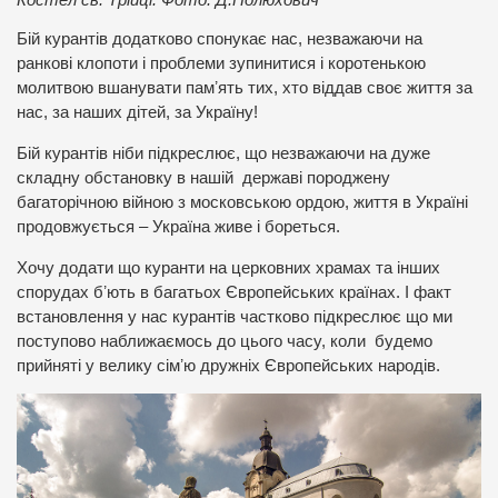
Бій курантів додатково спонукає нас, незважаючи на
ранкові клопоти і проблеми зупинитися і коротенькою
молитвою вшанувати памʼять тих, хто віддав своє життя за
нас, за наших дітей, за Україну!
Бій курантів ніби підкреслює, що незважаючи на дуже
складну обстановку в нашій державі породжену
багаторічною війною з московською ордою, життя в Україні
продовжується – Україна живе і бореться.
Хочу додати що куранти на церковних храмах та інших
спорудах бʼють в багатьох Європейських країнах. І факт
встановлення у нас курантів частково підкреслює що ми
поступово наближаємось до цього часу, коли будемо
прийняті у велику сімʼю дружніх Європейських народів.