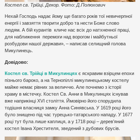
Костел св. Трійці. Декор. Фото: Д.Полюхович
Нехай Господь надає йому ще багато років тої невичерпної
енергії і завзяття творити добро та нести Боже слово
людям. А бій курантів кличе нас всіх до натхненної праці,
для наближення перемоги над ворогом і майбутньої
розбудови нашої держави», – написав селищний голова
Микулинець.
Довідово:
Костел св. Трійці в Микулинцях
є яскравим взірцем епохи
пізнього бароко, а на Тернопіллі микулинецькому костелу
майже немає рівних за величчю. Але почнемо з історії
храму в містечку. Костел Св. Анни в Микулинцях існував
вже наприкінці XVI століття. Ймовірно його спорудила
тодішня власниця замку Анна Синявська. У 1619 році його
було знищено під час турецько-татарського нападу. У 1677
році тут була лише каплиця, а у 1718 році – дерев’яний
костел Івана Хрестителя, зведений з дубових брусів.