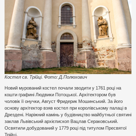
Костел св. Трійці. Фото: Д.Полюхович
Новий мурований костел почали зводити у 1761 році на
кошти графині Людвики Потоцької. Архітектором був
чоловік її онучки, Август Фридерик Мошинський. За його
основу архітектор взяв костел при королівському палаці в
Дрездені. Наріжний камінь у будівництво майбутньої святині
заклав Львівський архієпископ Вацлав Сераковський.
Освятили добудований у 1779 році під титулом Пресвятої
Трійці.