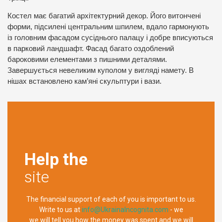
Костел має багатий архітектурний декор. Його витончені
форми, підсилені центральним шпилем, вдало гармонують
із головним фасадом сусіднього палацу і добре вписуються
в парковий ландшафт. Фасад багато оздоблений
бароковими елементами з пишними деталями.
Завершується невеликим куполом у вигляді намету. В
нішах встановлено кам’яні скульптури і вази.
Help the
site
The financial support of each of you is important to us.
Write to us at
info@UkrainaIncognita.com
- we
we will tell you how the money was spent and we will