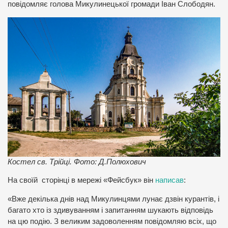
повідомляє голова Микулинецької громади Іван Слободян.
Костел св. Трійці. Фото: Д.Полюхович
На своїй сторінці в мережі «Фейсбук» він
написав
:
«Вже декілька днів над Микулинцями лунає дзвін курантів, і
багато хто із здивуванням і запитанням шукають відповідь
на цю подію. З великим задоволенням повідомляю всіх, що