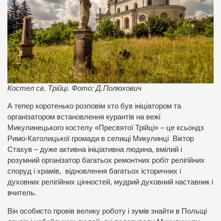
Костел св. Трійці. Фото: Д.Полюхович
А тепер коротенько розповім хто був ініціатором та
організатором встановлення курантів на вежі
Микулинецького костелу «Пресвятої Трійці» – це ксьондз
Римо-Католицької громади в селищі Микулинці Віктор
Стахув – дуже активна ініціативна людина, вмілий і
розумний організатор багатьох ремонтних робіт релігійних
споруд і храмів, відновлення багатьох історичних і
духовних релігійних цінностей, мудрий духовний наставник і
вчитель.
Він особисто провів велику роботу і зумів знайти в Польщі