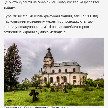
це бʼють куранти на Микулинецькому костелі «Пресвятої
трійці».
Куранти не тільки бʼють фіксуючи години, але і в 9:00 під
час «хвилини мовчання» куранти супроводжують цю
хвилину вшанування памʼяті наших загиблих героїв
захисників України сумною мелодією!
Костел св. Трійці. Фото: Д.Полюхович