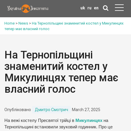
uk
ru
en
Home
>
News
>
На Тернопільщині знаменитий костел у Микулинцях
тепер має власний голос
На Тернопільщині
знаменитий костел у
Микулинцях тепер має
власний голос
Опубліковано
Дмитро Смотрич
March 27, 2025
На вежі костелу Пресвятої трійці в
Микулинцях
на
Тернопільщині встановили звуковий годинник. Про це