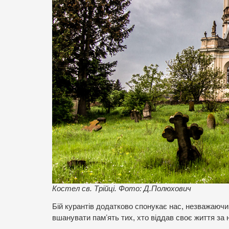
Костел св. Трійці. Фото: Д.Полюхович
Бій курантів додатково спонукає нас, незважаючи
вшанувати памʼять тих, хто віддав своє життя за н