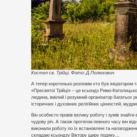
Костел св. Трійці. Фото: Д.Полюхович
А тепер коротенько розповім хто був ініціатором 
«Пресвятої Трійці» – це ксьондз Римо-Католицько
людина, вмілий і розумний організатор багатьох р
історичних і духовних релігійних цінностей, мудр
Він особисто провів велику роботу і зумів знайт
чудову річ. А також протягом певного часу він від
виконали роботу по їх встановлені та налагодженн
складаю ксьондзу Віктору щиру подяку…