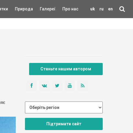
ятки
Природа
Галереї
Про нас
uk
ru
en
Станьте нашим автором
ляє
Підтримати сайт