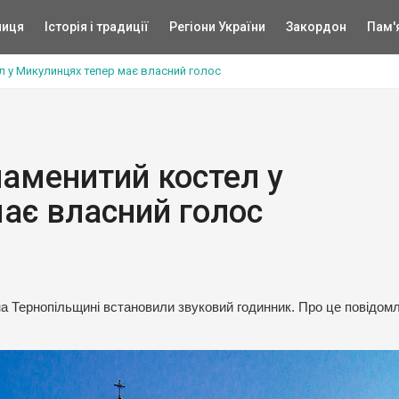
ниця
Історія і традиції
Регіони України
Закордон
Пам'
л у Микулинцях тепер має власний голос
наменитий костел у
ає власний голос
а Тернопільщині встановили звуковий годинник. Про це повідом