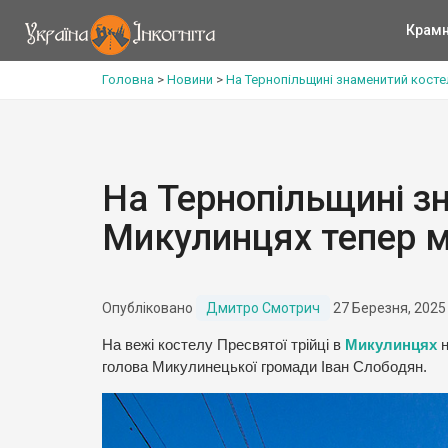
Крам
Головна
>
Новини
>
На Тернопільщині знаменитий косте
На Тернопільщині з
Микулинцях тепер м
Опубліковано
Дмитро Смотрич
27 Березня, 2025
На вежі костелу Пресвятої трійці в
Микулинцях
н
голова Микулинецької громади Іван Слободян.