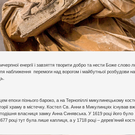
ичерпної енергії і завзяття творити добро та нести Боже слово 
, для наближення перемоги над ворогом і майбутньої розбудови н
ь.
цем епохи пізнього бароко, а на Тернопіллі микулинецькому кос
торії храму в містечку. Костел Св. Анни в Микулинцях існував в
а тодішня власниця замку Анна Синявська. У 1619 році його було
677 році тут була лише каплиця, а у 1718 році – дерев’яний кост