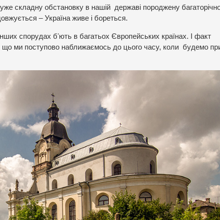
 дуже складну обстановку в нашій державі породжену багаторічн
довжується – Україна живе і бореться.
нших спорудах бʼють в багатьох Європейських країнах. І факт
є що ми поступово наближаємось до цього часу, коли будемо при