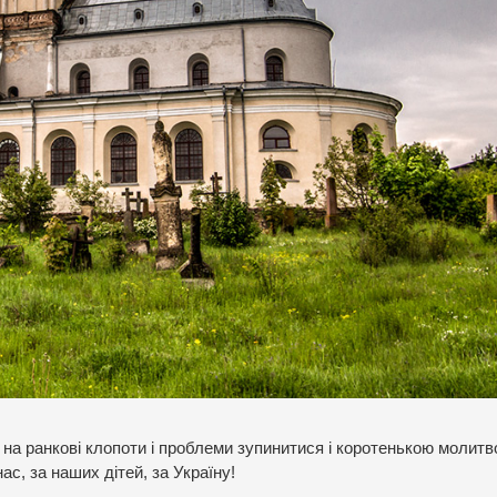
 на ранкові клопоти і проблеми зупинитися і коротенькою молит
ас, за наших дітей, за Україну!