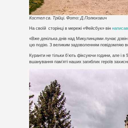
Костел св. Трійці. Фото: Д.Полюхович
На своїй сторінці в мережі «Фейсбук» він
написав
«Вже декілька днів над Микулинцями лунає дзвін к
цю подію. З великим задоволенням повідомляю всі
Куранти не тільки бʼють фіксуючи години, але і 
вшанування памʼяті наших загиблих героїв захисн