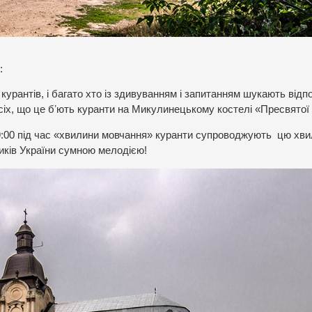
:
урантів, і багато хто із здивуванням і запитанням шукають відпо
х, що це бʼють куранти на Микулинецькому костелі «Пресвятої т
в 9:00 під час «хвилини мовчання» куранти супроводжують цю хв
иків України сумною мелодією!