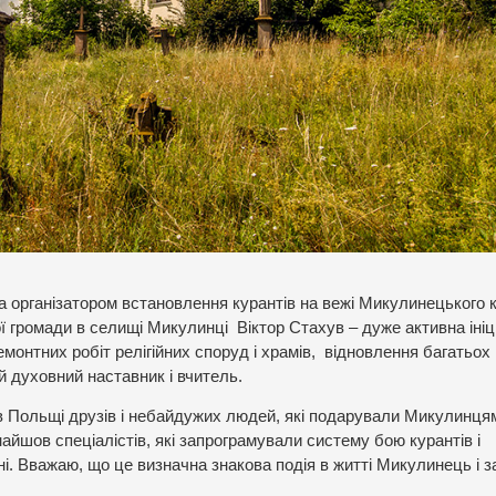
та організатором встановлення курантів на вежі Микулинецького 
ї громади в селищі Микулинці Віктор Стахув – дуже активна ініц
емонтних робіт релігійних споруд і храмів, відновлення багатьох
ий духовний наставник і вчитель.
и в Польщі друзів і небайдужих людей, які подарували Микулинця
найшов спеціалістів, які запрограмували систему бою курантів і
і. Вважаю, що це визначна знакова подія в житті Микулинець і з