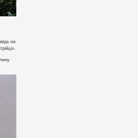
відь на
рійці».
илину