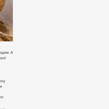
людям. А
ашої
телу
же
ел