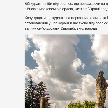
Бій курантів ніби підкреслює, що незважаючи на
війною з московською ордою, життя в Україні про
Хочу додати що куранти на церковних храмах та і
встановлення у нас курантів частково підкреслю
велику сімʼю дружніх Європейських народів.