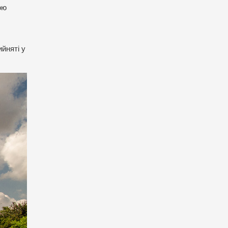
ою
йняті у