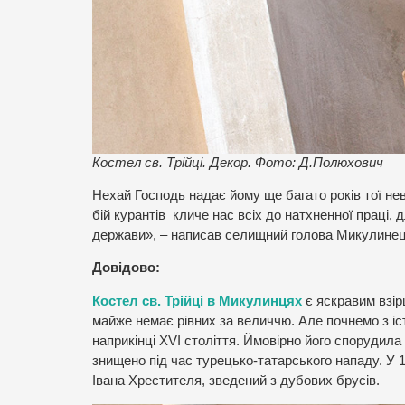
Костел св. Трійці. Декор. Фото: Д.Полюхович
Нехай Господь надає йому ще багато років тої нев
бій курантів кличе нас всіх до натхненної праці
держави», – написав селищний голова Микулинец
Довідово:
Костел св. Трійці в Микулинцях
є яскравим взір
майже немає рівних за величчю. Але почнемо з іс
наприкінці XVI століття. Ймовірно його спорудил
знищено під час турецько-татарського нападу. У 1
Івана Хрестителя, зведений з дубових брусів.