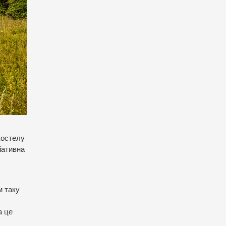
костелу
іативна
м таку
а це