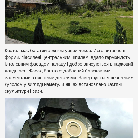
Костел має багатий архітектурний декор. Його витончені
форми, підсилені центральним шпилем, вдало гармонують
із головним фасадом палацу і добре вписуються в парковий
ландшафт. Фасад багато оздоблений бароковими
елементами з пишними деталями. Завершується невеликим
куполом у вигляді намету. В нішах встановлено кам’яні
скульптури і вази.