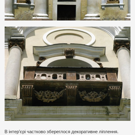
В інтер’єрі частково збереглося декоративне ліплення.