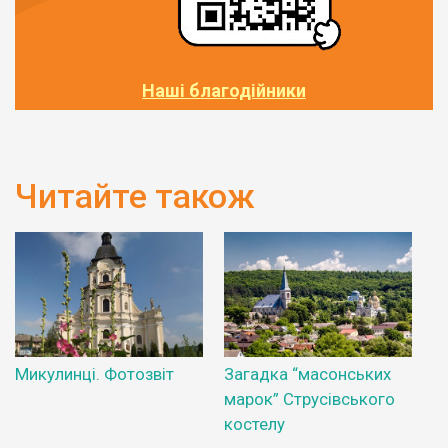
Наші благодійники
Читайте також
Микулинці. Фотозвіт
Загадка “масонських
марок” Струсівського
костелу