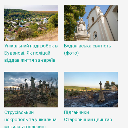
Унікальний надгробок в
Буданівська святість
Буданові. Як поліцай
(фото)
віддав життя за євреїв
Струсівський
Підгайчики.
некрополь та унікальна
Старовинний цвинтар
могила утоплениці