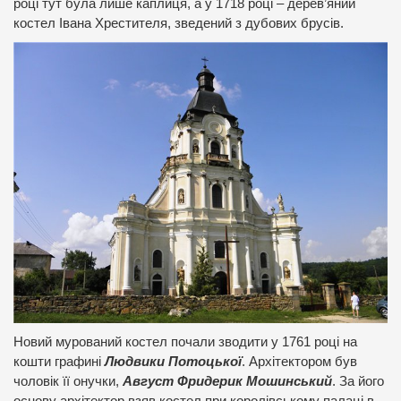
році тут була лише каплиця, а у 1718 році – дерев’яний
костел Івана Хрестителя, зведений з дубових брусів.
Новий мурований костел почали зводити у 1761 році на
кошти графині
Людвики Потоцької
. Архітектором був
чоловік її онучки,
Август Фридерик Мошинський
. За його
основу архітектор взяв костел при королівському палаці в