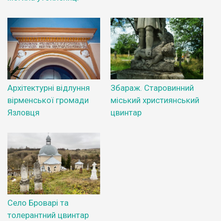
Архітектурні відлуння
Збараж. Старовинний
вірменської громади
міський християнський
Язловця
цвинтар
Село Броварі та
толерантний цвинтар