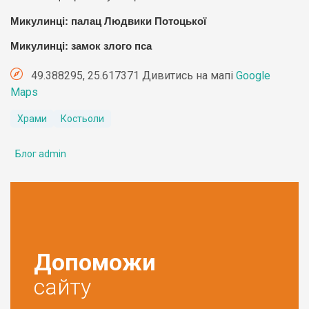
Микулинці: палац Людвики Потоцької
Микулинці: замок злого пса
49.388295, 25.617371 Дивитись на мапі
Google
Maps
Храми
Костьоли
Блог admin
Допоможи
сайту