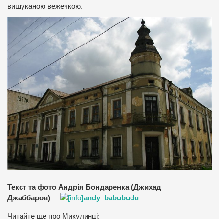
вишуканою вежечкою.
Текст та фото Андрія Бондаренка (Джихад
Джаббаров)
andy_babubudu
Читайте ще про Микулинці: