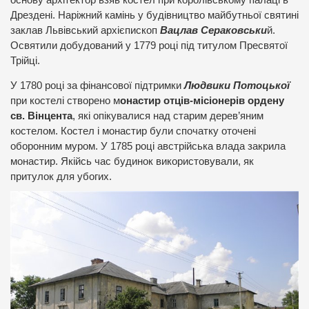
Дрездені. Наріжний камінь у будівництво майбутньої святині
заклав Львівський архієпископ
Вацлав Сераковськи
й.
Освятили добудований у 1779 році під титулом Пресвятої
Трійці.
У 1780 році за фінансової підтримки
Людвики Потоцької
при костелі створено м
онастир отців-місіонерів ордену
св. Вінцента
, які опікувалися над старим дерев’яним
костелом. Костел і монастир були спочатку оточені
оборонним муром. У 1785 році австрійська влада закрила
монастир. Якійсь час будинок використовували, як
притулок для убогих.