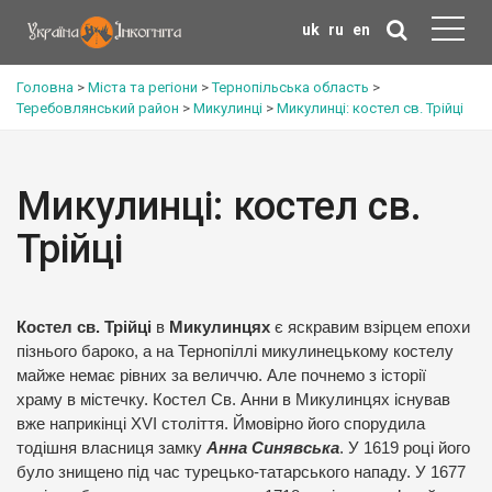
uk
ru
en
Головна
>
Міста та регіони
>
Тернопільська область
>
Теребовлянський район
>
Микулинці
>
Микулинці: костел св. Трійці
Микулинці: костел св.
Трійці
Костел св. Трійці
в
Микулинцях
є яскравим взірцем епохи
пізнього бароко, а на Тернопіллі микулинецькому костелу
майже немає рівних за величчю. Але почнемо з історії
храму в містечку. Костел Св. Анни в Микулинцях існував
вже наприкінці XVI століття. Ймовірно його спорудила
тодішня власниця замку
Анна Синявська
. У 1619 році його
було знищено під час турецько-татарського нападу. У 1677