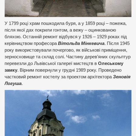
У 1799 році храм пошкодила буря, а у 1859 році – пожежа,
після якої дах покрили гонтом, а вежу – оцинкованою
бляхою. Останній ремонт відбувся у 1926 – 1929 роках під
керівництвом професора
Вітольда Мінкевича
. Після 1945
року використовували почергово, як військові приміщення,
зерносховище та склад солі. Частину дерев’яних скульптур
перевезли до Львівської галереї мистецтв в
Олеському
замку
. Вірним повернули у грудні 1989 року. Проведено
частковий ремонт костелу за проектом архітектора
Зеновія
Логуша
.