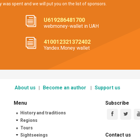
y was spent and we will put you on the list of sponsors.
U619286481700
webmoney-wallet in UAH
410012321372402
Yandex.Money wallet
About us
Become an author
Support us
Menu
Subscribe
History and traditions
Regions
Tours
Contact us
Sightseeings