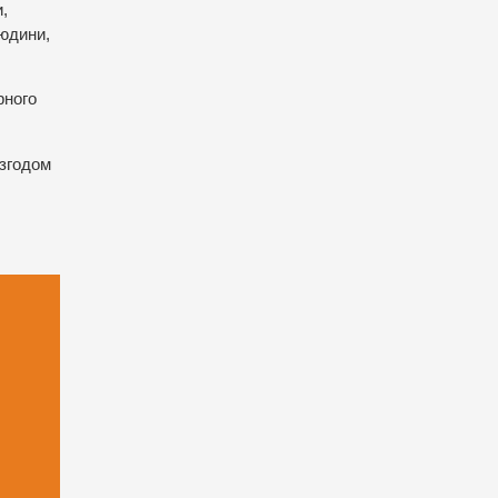
,
людини,
рного
 згодом