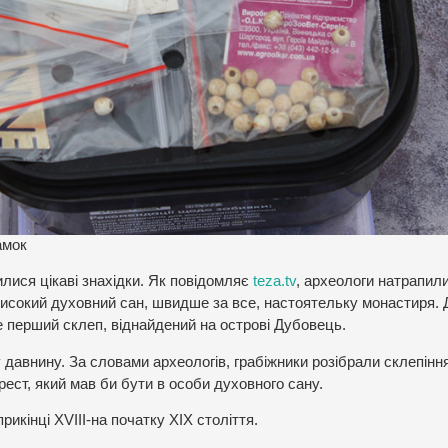
амок
илися цікаві знахідки. Як повідомляє
teza.tv
, археологи натрапил
високий духовний сан, швидше за все, настоятельку монастиря. 
е перший склеп, віднайдений на острові Дубовець.
давнину. За словами археологів, грабіжники розібрали склепінн
хрест, який мав би бути в особи духовного сану.
кінці ХVІІІ-на початку ХІХ століття.