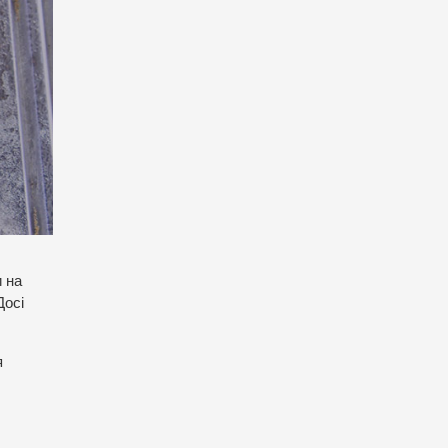
и на
Досі
я