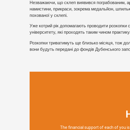
Незважаючи, що склеп виявився пограбованим, арх
намистини, прикраси, зокрема медальйон, шпильк
похованої у склепі.
Уже котрий рік допомагають проводити розкопки 
університету, які проходять таким чином практику
Розкопки триватимуть ще близько місяця, тож долу
вони будуть передані до фондів Дубенського запо
The financial support of each of you is