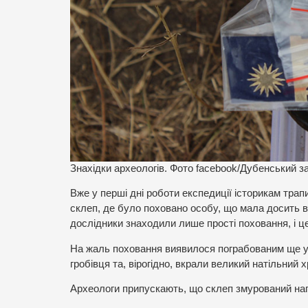
Знахідки археологів. Фото facebook/Дубенський з
Вже у перші дні роботи експедиції історикам трап
склеп, де було поховано особу, що мала досить 
дослідники знаходили лише прості поховання, і ц
На жаль поховання виявилося пограбованим ще у 
гробівця та, вірогідно, вкрали великий натільний 
Археологи припускають, що склеп змурований напри