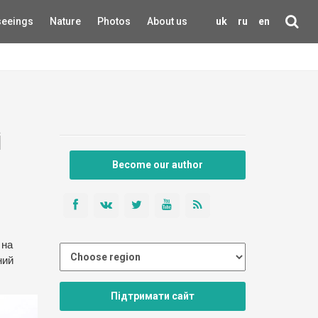
seeings
Nature
Photos
About us
uk
ru
en
і
Become our author
 на
ний
Підтримати сайт