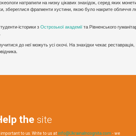
еологи натрапили на низку цікавих знахідок, серед яких монети
и, збереглися фрагменти хустини, якою було накрите обличчя 
студенти-історики з
Острозької академії
та Рівненського гуманіта
.
читися до неї можуть усі охочі. На знахідки чекає реставрація,
відника.
Help the
site
 important to us. Write to us at
info@UkrainaIncognita.com
- we