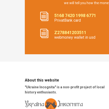
we will tell you how the mone
5168 7420 1998 6771
PrivatBank card
Z278841203511
webmoney wallet in usd
About this website
"Ukraine Incognita" is a non-profit project of local
history enthusiasts.