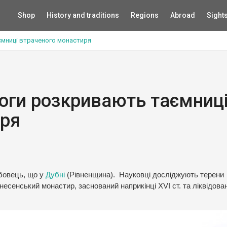
Shop
History and traditions
Regions
Abroad
Sight
ємниці втраченого монастиря
оги розкривають таємниц
иря
убовець, що у
Дубні
(Рівненщина). Науковці досліджують терени
есенський монастир, заснований наприкінці XVI ст. та ліквідова