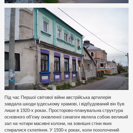
Під час Першої світової війни австрійська артилерія
завдала шкоди іудеському храмові, і відбудований він був
лише в 1920-х роках. Просторово-планувальна структура
основного об’єму оновленої синагоги являла собою великий
зал на чотири масивні колони, на зовнішні стіни яких
спиралися склепіння. У 1930-х роках, коли позолочений