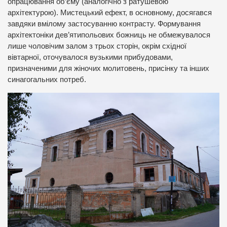
опрацювання об’єму (аналогічно з ратушевою
архітектурою). Мистецький ефект, в основному, досягався
завдяки вмілому застосуванню контрасту. Формування
архітектоніки дев’ятипольових божниць не обмежувалося
лише чоловічим залом з трьох сторін, окрім східної
вівтарної, оточувалося вузькими прибудовами,
призначеними для жіночих молитовень, присінку та інших
синагогальних потреб.