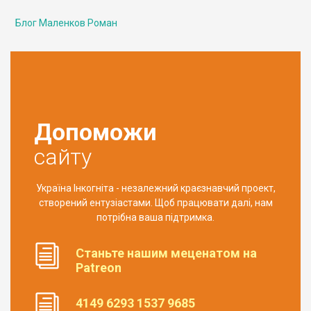
Блог Маленков Роман
Допоможи
сайту
Україна Інкогніта - незалежний краєзнавчий проект,
створений ентузіастами. Щоб працювати далі, нам
потрібна ваша підтримка.
Станьте нашим меценатом на
Patreon
4149 6293 1537 9685