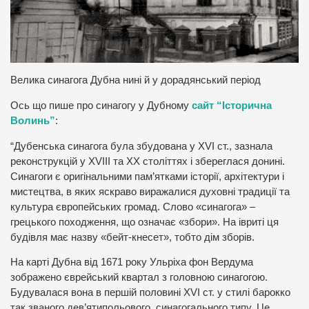
Велика синагога Дубна нині й у дорадянський період
Ось що пише про синагогу у Дубному
сайт “Історична
Волинь”
:
“Дубенська синагога була збудована у XVI ст., зазнала
реконструкцій у XVIII та ХХ століттях і збереглася донині.
Синагоги є оригінальними пам’ятками історії, архітектури і
мистецтва, в яких яскраво виражалися духовні традиції та
культура європейських громад. Слово «синагога» –
грецького походження, що означає «збори». На івриті ця
будівля має назву «бейт-кнесет», тобто дім зборів.
На карті Дубна від 1671 року Ульріха фон Вердума
зображено єврейський квартал з головною синагогою.
Будувалася вона в першій половині XVI ст. у стилі барокко
так званого дев’ятипольового, синагогального типу. Це