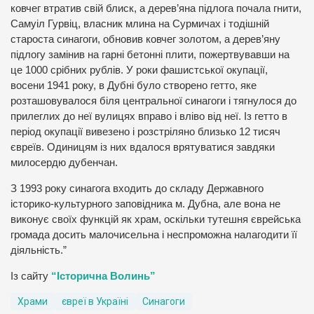
ковчег втратив свій блиск, а дерев’яна підлога почала гнити,
Самуіл Гурвіц, власник млина на Сурмичах і тодішній
староста синагоги, обновив ковчег золотом, а дерев’яну
підлогу замінив на гарні бетонні плити, пожертвувавши на
це 1000 срібних рублів. У роки фашистської окупації,
восени 1941 року, в Дубні було створено гетто, яке
розташовувалося біля центральної синагоги і тягнулося до
прилеглих до неї вулицях вправо і вліво від неї. Із гетто в
період окупації вивезено і розстріляно близько 12 тисяч
євреїв. Одиницям із них вдалося врятуватися завдяки
милосердю дубенчан.
З 1993 року синагога входить до складу Державного
історико-культурного заповідника м. Дубна, але вона не
виконує своїх функцій як храм, оскільки тутешня єврейська
громада досить малочисельна і неспроможна налагодити її
діяльність.”
Із сайту
“Історична Волинь”
Храми
євреї в Україні
Синагоги