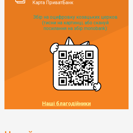
Карта ПриватБанк
Збір на оцифровку козацьких церков
(тисни на картинці, або скануй
посилання на збір monobank):
Наші благодійники