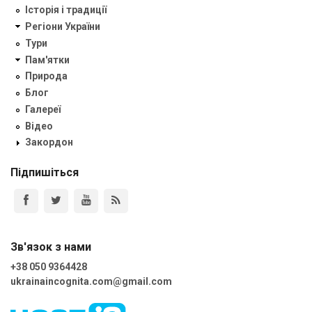
Історія і традиції
Регіони України
Тури
Пам'ятки
Природа
Блог
Галереї
Відео
Закордон
Підпишіться
Зв'язок з нами
+38 050 9364428
ukrainaincognita.com@gmail.com