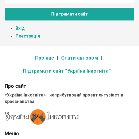
Підтримати сайт
Вхід
Реєстрація
Про нас
Стати автором
Підтримати сайт “Україна Інкогніта”
Про сайт
«Україна Інкогніта» - неприбутковий проект ентузіастів
краєзнавства.
Меню