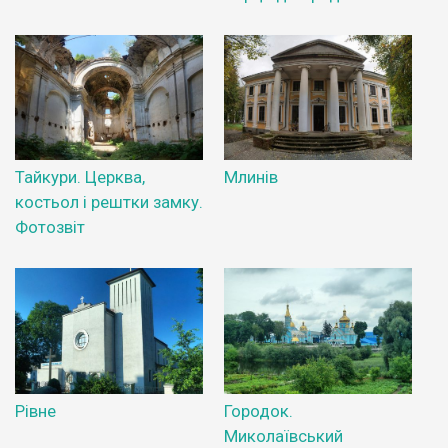
Тайкури. Церква,
Млинів
костьол і рештки замку.
Фотозвіт
Рівне
Городок.
Миколаївський