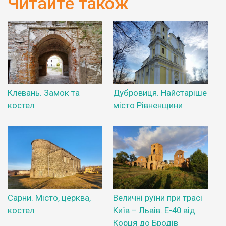
Читайте також
Клевань. Замок та
Дубровиця. Найстаріше
костел
місто Рівненщини
Сарни. Місто, церква,
Величні руїни при трасі
костел
Київ – Львів. Е-40 від
Корця до Бродів