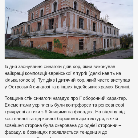
Із дня заснування синагоги діяв хор, який виконував
найкращі композиції єврейської літургії (деякі навіть на
кілька голосів). Тут діяв і дитячий хор, який часто виступав
у Острозькій синагозі та в інших іудейських храмах Волині.
Товщина стін синагоги нагадує про її оборонний характер.
Елементами укріплень були контрфорси та ренесансові
триярусні аттики з бійницями на фасадах. На відміну від
костельної та церковної барокової архітектури, в якій
зовнішня сторона була скерована до однієї сторонни –
фасаду, в божницях проявляється тенденція до