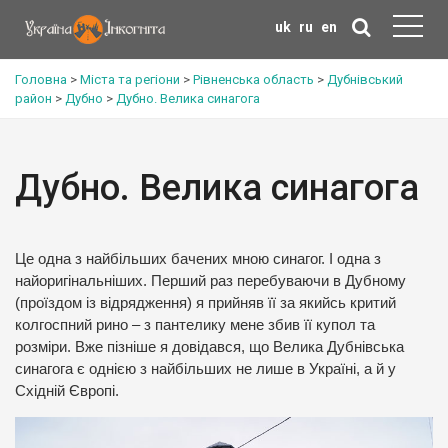
uk
ru
en
Головна
>
Міста та регіони
>
Рівненська область
>
Дубнівський
район
>
Дубно
>
Дубно. Велика синагога
Дубно. Велика синагога
Це одна з найбільших бачених мною синагог. І одна з
найоригінальніших. Перший раз перебуваючи в Дубному
(проїздом із відрядження) я прийняв її за якийсь критий
колгоспний рино – з пантелику мене збив її купол та
розміри. Вже пізніше я довідався, що Велика Дубнівська
синагога є однією з найбільших не лише в Україні, а й у
Східній Європі.