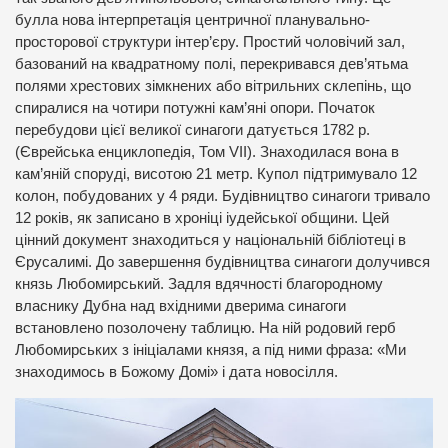
булла нова інтерпретація центричної планувально-
просторової структури інтер’єру. Простий чоловічий зал,
базований на квадратному полі, перекривався дев’ятьма
полями хрестових зімкнених або вітрильних склепінь, що
спиралися на чотири потужні кам’яні опори. Початок
перебудови цієї великої синагоги датується 1782 р.
(Єврейська енциклопедія, Том VII). Знаходилася вона в
кам’яній споруді, висотою 21 метр. Купол підтримувало 12
колон, побудованих у 4 ряди. Будівництво синагоги тривало
12 років, як записано в хроніці іудейської общини. Цей
цінний документ знаходиться у національній бібліотеці в
Єрусалимі. До завершення будівництва синагоги долучився
князь Любомирський. Задля вдячності благородному
власнику Дубна над вхідними дверима синагоги
встановлено позолочену таблицю. На ній родовий герб
Любомирських з ініціалами князя, а під ними фраза: «Ми
знаходимось в Божому Домі» і дата новосілля.