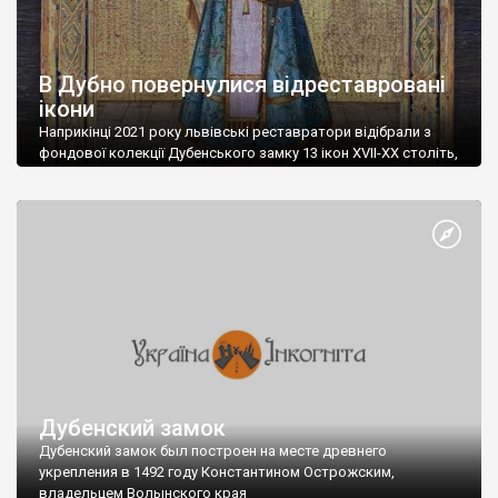
В Дубно повернулися відреставровані
ікони
Наприкінці 2021 року львівські реставратори відібрали з
фондової колекції Дубенського замку 13 ікон ХVІІ-ХХ століть,
які потребують першочергових невідкладних робіт з
відновлення. Наразі завершена реставрація п’яти з них.
Днями у фондову колекцію після реставрації повернуті ікони:
«Знамення Пресвятої Богородиці» (ХVІІ ст., дерево, левкас,
олія, автор невідомий), «Святий Іосиф, єпископ
Бєлгородський» (кінець ХІХ ст., дерево, левкас, […]
Дубенский замок
Дубенский замок был построен на месте древнего
укрепления в 1492 году Константином Острожским,
владельцем Волынского края