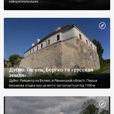
найоригінальніших.
Дубно. Гоголь, Бортко та «русская
земля»
Дубно. Райцентр на Волині, в Рівненській області. Перша
письмова згадка про це місто зустрічається під 1100-м
роком, а у 1240-му його зруйнували монголо-татари.