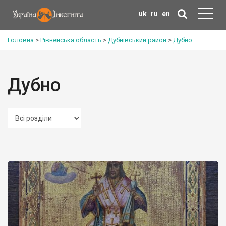
uk
ru
en
Головна
>
Рівненська область
>
Дубнівський район
>
Дубно
Дубно