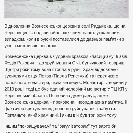
Відновлення Вознесенської церкви в селі Радьківка, що на
Чернігівщині є надзвичайно рідкісним, навіть унікальним
випадком, коли віруючі поставилися до давньої пам’ятки з
усією можливою повагою.
Вознесенська церква є чудовим зразком класицизму. Її звів
Федір Ракович – до зруйнування Січі, бунчуковий товариш.
Ще три роки тому вона стояла в руїні. Храм відновлено
зусиллями отця Петра (Павла Репетухи) та невеликого
чоловічого монастиря, яким він керує. Монастир створили у
2010 році, тоді це був єдиний чоловічий монастир УПЦ КП у
Чернігівській області. Ця новина дуже радує, адже
Вознесенська церква – прекрасна і неординарна пам’ятка. Її
фактично врятували від повного руйнування і забуття.
Погляньте, який храм нині, і яким він був три роки тому.
Іншим “покращувачам” та “рагулізаторам” тут варто би
взяти приклад, як потрібно ставитися до давніх храмів.