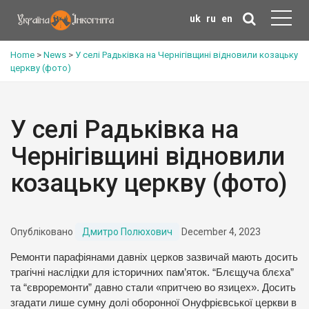
uk
ru
en
Home
>
News
>
У селі Радьківка на Чернігівщині відновили козацьку
церкву (фото)
У селі Радьківка на
Чернігівщині відновили
козацьку церкву (фото)
Опубліковано
Дмитро Полюхович
December 4, 2023
Ремонти парафіянами давніх церков зазвичай мають досить
трагічні наслідки для історичних пам’яток. “Блєщуча блєха”
та “євроремонти” давно стали «притчею во язицех». Досить
згадати лише сумну долі оборонної Онуфрієвської церкви в