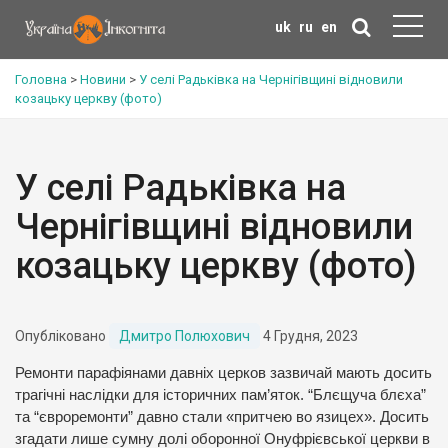
uk
ru
en
Головна
>
Новини
>
У селі Радьківка на Чернігівщині відновили
козацьку церкву (фото)
У селі Радьківка на
Чернігівщині відновили
козацьку церкву (фото)
Опубліковано
Дмитро Полюхович
4 Грудня, 2023
Ремонти парафіянами давніх церков зазвичай мають досить
трагічні наслідки для історичних пам’яток. “Блєщуча блєха”
та “євроремонти” давно стали «притчею во язицех». Досить
згадати лише сумну долі оборонної Онуфрієвської церкви в