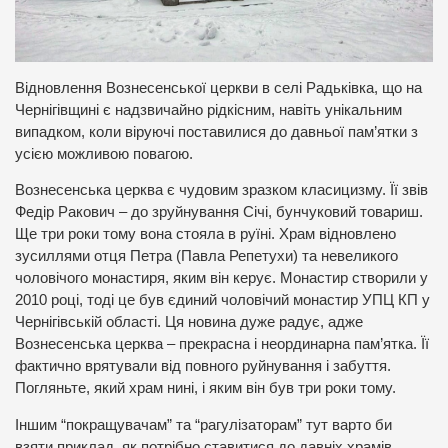
Відновлення Вознесенської церкви в селі Радьківка, що на
Чернігівщині є надзвичайно рідкісним, навіть унікальним
випадком, коли віруючі поставилися до давньої пам’ятки з
усією можливою повагою.
Вознесенська церква є чудовим зразком класицизму. Її звів
Федір Ракович – до зруйнування Січі, бунчуковий товариш.
Ще три роки тому вона стояла в руїні. Храм відновлено
зусиллями отця Петра (Павла Репетухи) та невеликого
чоловічого монастиря, яким він керує. Монастир створили у
2010 році, тоді це був єдиний чоловічий монастир УПЦ КП у
Чернігівській області. Ця новина дуже радує, адже
Вознесенська церква – прекрасна і неординарна пам’ятка. Її
фактично врятували від повного руйнування і забуття.
Погляньте, який храм нині, і яким він був три роки тому.
Іншим “покращувачам” та “рагулізаторам” тут варто би
взяти приклад, як потрібно ставитися до давніх храмів.