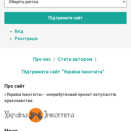
Підтримати сайт
Вхід
Реєстрація
Про нас
Стати автором
Підтримати сайт “Україна Інкогніта”
Про сайт
«Україна Інкогніта» - неприбутковий проект ентузіастів
краєзнавства.
Меню