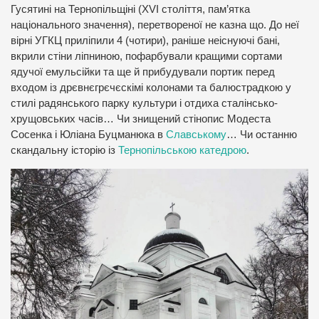
Гусятині на Тернопільщіні (XVI століття, пам’ятка
національного значення), перетвореної не казна що. До неї
вірні УГКЦ приліпили 4 (чотири), раніше неіснуючі бані,
вкрили стіни ліпниною, пофарбували кращими сортами
ядучої емульсійки та ще й прибудували портик перед
входом із дрєвнєгрєчєскімі колонами та балюстрадкою у
стилі радянського парку культури і отдиха сталінсько-
хрущовських часів… Чи знищений стінопис Модеста
Сосенка і Юліана Буцманюка в
Славському
… Чи останню
скандальну історію із
Тернопільською катедрою
.