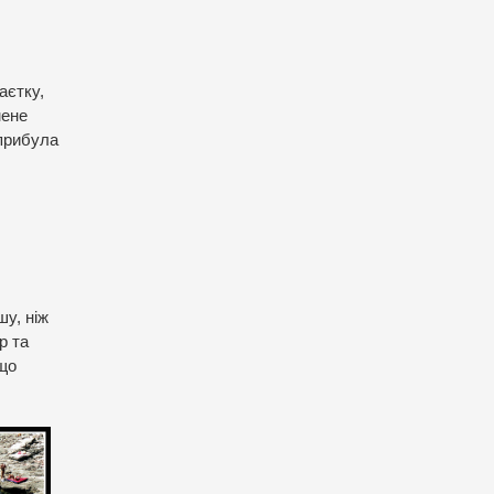
аєтку,
мене
 прибула
шу, ніж
р та
 що