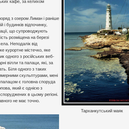
ьких кафе, за келихом
поряд з озером Лиман і раніше
й і будинків відпочинку,
еації, що супроводжують
ість розміщена на березі
 села. Неподалік від
е курортне містечко, яке
к одного з російських веб-
рні вілли та палаци, які, за
ть. Біля одного з таких
имерними скульптурами, мені
 палацом є головна споруда
пова, який є однією з
 споруджених в цьому регіоні.
авного не має точно.
Тарханкутський маяк