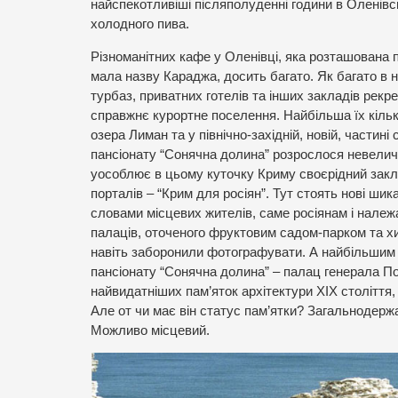
найспекотливіші післяполуденні години в Оленівс
холодного пива.
Різноманітних кафе у Оленівці, яка розташована 
мала назву Караджа, досить багато. Як багато в ні
турбаз, приватних готелів та інших закладів рекр
справжнє курортне поселення. Найбільша їх кільк
озера Лиман та у північно-західній, новій, частині
пансіонату “Сонячна долина” розрослося невеличк
уособлює в цьому куточку Криму своєрідний закли
порталів – “Крим для росіян”. Тут стоять нові шика
словами місцевих жителів, саме росіянам і належа
палаців, оточеного фруктовим садом-парком та х
навіть заборонили фотографувати. А найбільшим
пансіонату “Сонячна долина” – палац генерала По
найвидатніших пам’яток архітектури ХІХ століття,
Але от чи має він статус пам’ятки? Загальнодерж
Можливо місцевий.