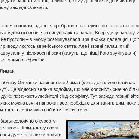
відати парк та маєток, а лише ті, кому довелося відпочивати у
шому закладі Оленівки.
з горем пополам, вдалося пробратись на територію поповського м
д наглядом охорони, я оглянув парк та палац. Всередину палацу 
 не пустили – в ньому розміщувалася ізраїльська делегація, що
приводу якогось єврейського свята. Але і ззовні палац, який
аврували у післявоєнні роки (кажуть, що німці його зруйнували),
ає велично і ефектно.
 Лиман
поблизу Оленівки називається Лиман (хоча дехто його називає
кут). Це відносно велика водойма, що має солоність значно біль
ї дуже поважають любителі вінд-серфінгу. Тут завжди гарний віте
 в яких можна взяти напрокат все необхідне для занять цим, поки
м того, в селі можна найняти інструктора.
бальнеологічного курорту.
стивості. Крім того, у озері
 вони дуже невеликі й ловити