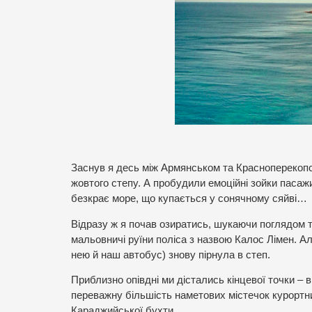
Заснув я десь між Армянськом та Красноперекоп
жовтого степу. А пробудили емоційні зойки пасаж
безкрає море, що купається у сонячному сяйві…
Відразу ж я почав озиратись, шукаючи поглядом т
мальовничі руїни поліса з назвою Калос Лімен. Ал
нею й наш автобус) знову пірнула в степ.
Приблизно опівдні ми дістались кінцевої точки – 
переважну більшість наметових містечок курортни
Караджийської бухти.