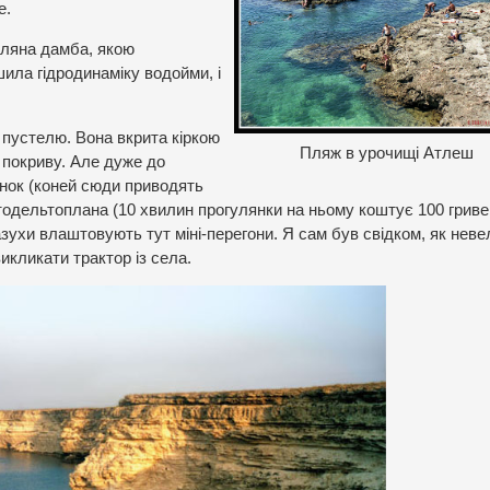
е.
мляна дамба, якою
ила гідродинаміку водойми, і
пустелю. Вона вкрита кіркою
Пляж в урочищі Атлеш
 покриву. Але дуже до
янок (коней сюди приводять
отодельтоплана (10 хвилин прогулянки на ньому коштує 100 гриве
казухи влаштовують тут міні-перегони. Я сам був свідком, як нев
икликати трактор із села.