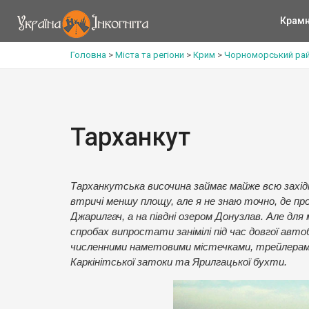
Крам
Головна
>
Міста та регіони
>
Крим
>
Чорноморський ра
Тарханкут
Тарханкутська височина займає майже всю захід
втричі меншу площу, але я не знаю точно, де про
Джарилгач, а на півдні озером Донузлав. Але для
спробах випростати занімілі під час довгої автоб
численними наметовими містечками, трейлерами
Каркінітської затоки та Ярилгацької бухти.