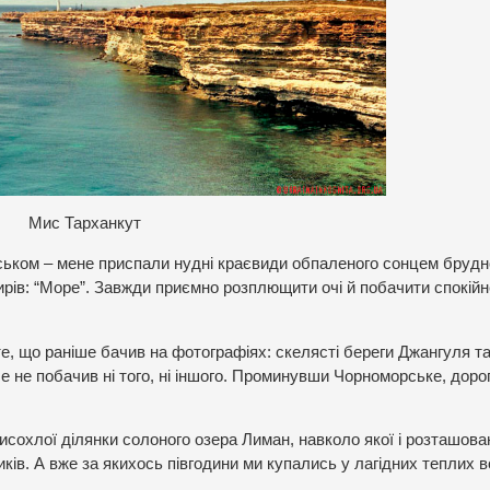
Мис Тарханкут
ськом – мене приспали нудні краєвиди обпаленого сонцем брудн
ирів: “Море”. Завжди приємно розплющити очі й побачити спокійн
е, що раніше бачив на фотографіях: скелясті береги Джангуля т
е не побачив ні того, ні іншого. Проминувши Чорноморське, дорог
висохлої ділянки солоного озера Лиман, навколо якої і розташова
ків. А вже за якихось півгодини ми купались у лагідних теплих 