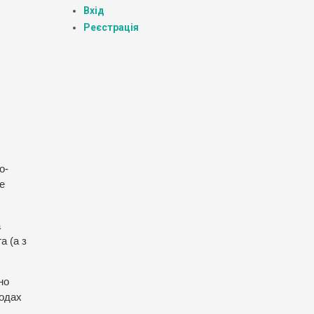
Вхід
Реєстрація
о-
е
а
а (а з
но
водах