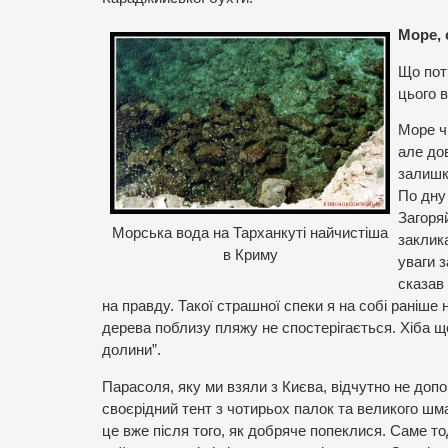
Море, 
Що пот
цього в
Море чи
але дов
залишк
По дну 
Загоря
Морська вода на Тарханкуті найчистіша
заклика
в Криму
уваги з
сказав
на правду. Такої страшної спеки я на собі раніше 
дерева поблизу пляжу не спостерігається. Хіба щ
долини”.
Парасоля, яку ми взяли з Києва, відчутно не доп
своєрідний тент з чотирьох палок та великого шм
це вже після того, як добряче попеклися. Саме то