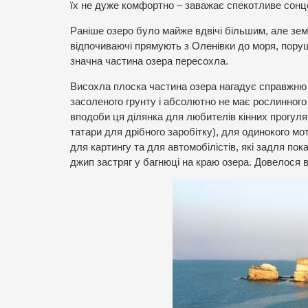
їх не дуже комфортно – заважає спекотливе сонц
Раніше озеро було майже вдвічі більшим, але зе
відпочиваючі прямують з Оленівки до моря, поруш
значна частина озера пересохла.
Висохла плоска частина озера нагадує справжню 
засоленого грунту і абсолютно не має рослинного
вподоби ця ділянка для любителів кінних прогул
татари для дрібного заробітку), для одинокого м
для картингу та для автомобілістів, які задля по
джип застряг у багнюці на краю озера. Довелося в