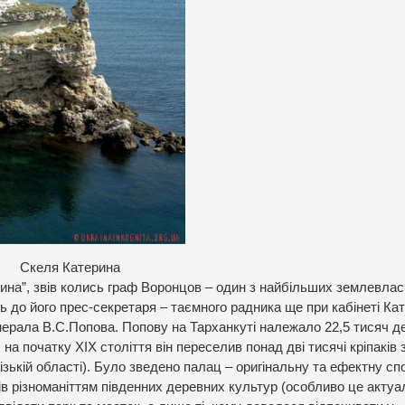
Скеля Катерина
ина”, звів колись граф Воронцов – один з найбільших землевлас
ь до його прес-секретаря – таємного радника ще при кабінеті Ка
енерала В.С.Попова. Попову на Тарханкуті належало 22,5 тисяч д
на початку ХІХ століття він переселив понад дві тисячі кріпаків 
ізькій області). Було зведено палац – оригінальну та ефектну сп
чів різноманіттям південних деревних культур (особливо це актуа