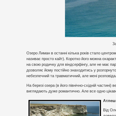
З
Озеро Лиман в останні кілька років стало центром
називає просто кайт). Коротко його можна охара
на свою родичку для віндсерфінгу, але не має па
дозволяє йому постійно знаходитись у розгорнуто
небезпечний та травматичний, але мені розповідал
На березі озера (в його північно-східній частині) 
виглядають дуже романтично. Але все одно цікав
Атлеш
Від Ол
довело