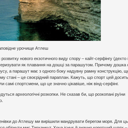
аповідне урочище Атлеш
 розвитку нового екзотичного виду спору – кайт-серфінгу (дехто 
ктеризувати як плавання на дошці за парашутом. Причому дошка
русу, а парашут має з одного боку надувну рамну конструкцію, щ
му стані – це своєрідний параплан. Кажуть, що спорт цей досит
и самі спортсмени, що це значно цікавіше, ніж вінд-серфінг.
ведуться археологічні розкопки. Не сказав би, що розкопані руїни
о.
енівки до Атлешу ми вирішили мандрувати берегом моря. Для ць
ся обігнути мис Тарханкут. Хоча існує й значно коротший шлях –