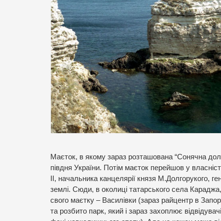
Маєток, в якому зараз розташована “Сонячна дол
півдня України. Потім маєток перейшов у власніст
ІІ, начальника канцелярії князя М.Долгорукого, г
землі. Сюди, в околиці татарського села Караджа, 
свого маєтку – Василівки (зараз райцентр в Запор
та розбито парк, який і зараз захоплює відвідува