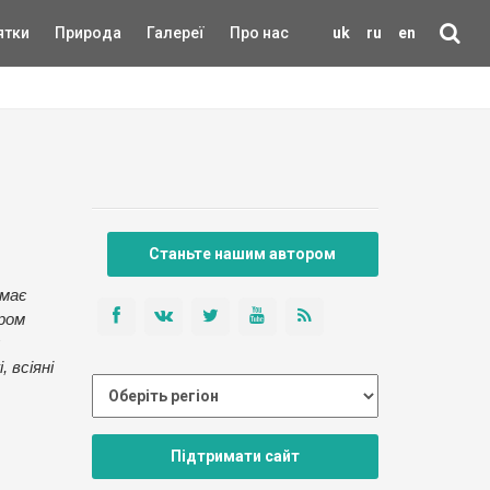
ятки
Природа
Галереї
Про нас
uk
ru
en
Станьте нашим автором
 має
ером
 всіяні
Підтримати сайт