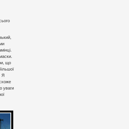
сього
зький,
ими
мінці.
маски.
ри, що
більшої
… Я
 схоже
о уваги
ної