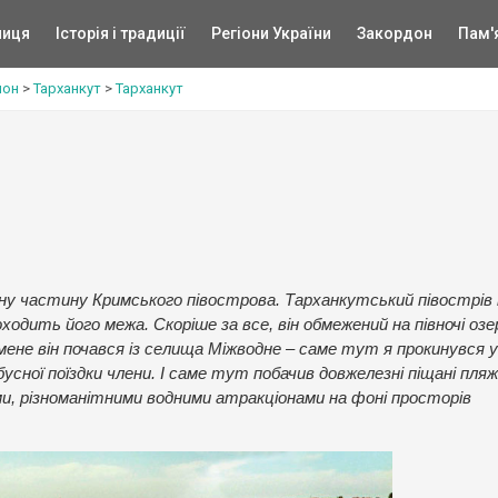
ниця
Історія і традиції
Регіони України
Закордон
Пам'
йон
>
Тарханкут
>
Тарханкут
ну частину Кримського півострова. Тарханкутський півострів
ходить його межа. Скоріше за все, він обмежений на півночі оз
 мене він почався із селища Міжводне – саме тут я прокинувся у
усної поїздки члени. І саме тут побачив довжелезні піщані пляжі,
, різноманітними водними атракціонами на фоні просторів