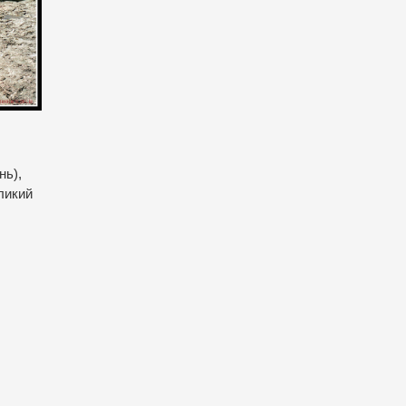
нь),
еликий