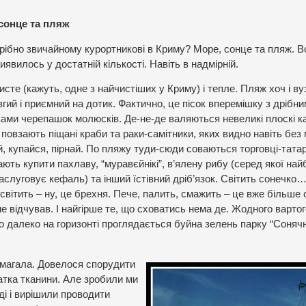
сонце та пляж
рібно звичайному курортникові в Криму? Море, сонце та пляж. В
иявилось у достатній кількості. Навіть в надмірній.
сте (кажуть, одне з найчистіших у Криму) і тепле. Пляж хоч і ву
гий і приємний на дотик. Фактично, це пісок вперемішку з дрібн
ами черепашок молюсків. Де-не-де валяються невеликі плоскі ка
повзають піщані краби та раки-самітники, яких видно навіть без 
й, купайся, пірнай. По пляжу туди-сюди соваються торговці-тата
ють купити пахлаву, “муравєйнікі”, в’ялену рибу (серед якої най
аслуговує кефаль) та інший їстівний дріб’язок. Світить сонечко
 світить – ну, це брехня. Пече, палить, смажить – це вже більше
не відчував. І найгірше те, що сховатись нема де. Жодного вартог
о далеко на горизонті проглядається буйна зелень парку “Соняч
омагала. Довелося спорудити
атка тканини. Але зробили ми
ді і вирішили проводити