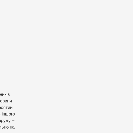
ників
терини
есятин
з іншого
оруду –
льно на