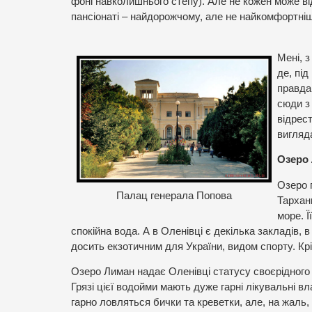
фоні навколишнього степу). Але не кожен може від
пансіонаті – найдорожчому, але не найкомфортні
Мені, 
де, пі
правда
сюди з 
відрест
вигляд
Озеро
Озеро 
Палац генерала Попова
Тархан
море. Ї
спокійна вода. А в Оленівці є декілька закладів,
досить екзотичним для України, видом спорту. Крі
Озеро Лиман надає Оленівці статусу своєрідного 
Грязі цієї водойми мають дуже гарні лікувальні вла
гарно ловляться бички та креветки, але, на жаль,