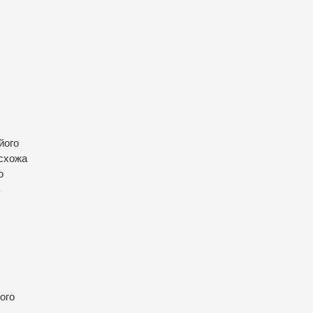
його
 схожа
о
ь
ого