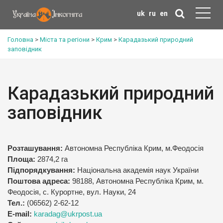
uk
ru
en
Головна
>
Міста та регіони
>
Крим
>
Карадазький природний
заповідник
Карадазький природний
заповідник
Розташування:
Автономна Республіка Крим, м.Феодосія
Площа:
2874,2 га
Підпорядкування:
Національна академія наук України
Поштова адреса:
98188, Автономна Республіка Крим, м.
Феодосія, с. Курортне, вул. Науки, 24
Тел.:
(06562) 2-62-12
E-mail:
karadag@ukrpost.ua