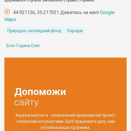
Державної служби заповідної справи України
44.921156, 35.217021 Дивитись на мапі
Google
Maps
Природно-заповідний фонд
Карадаг
Блог Година Олег
Допоможи
сайту
Україна Інкогніта - незалежний краєзнавчий проект,
створений ентузіастами. Щоб працювати далі, нам
потрібна ваша підтримка.