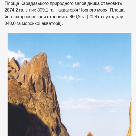
Площа Карадазького природного заповідника становить
2874,2 га, з них 809,1 га – акваторія Чорного моря. Площа
його охоронної зони становить 960,9 га (20,9 га суходолу і
940,0 га морської акваторії).