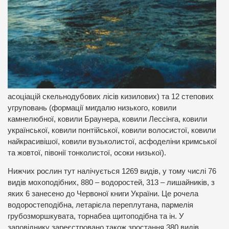
асоціацій скельнодубових лісів кизилових) та 12 степових
угруповань (формації мигдалю низького, ковили
камнелюбної, ковили Браунера, ковили Лессінга, ковили
української, ковили понтійської, ковили волосистої, ковили
найкрасивішої, ковили вузьколистої, асфоделіни кримської
та жовтої, півонії тонколистої, осоки низької).
Нижчих рослин тут налічується 1269 видів, у тому числі 76
видів мохоподібних, 880 – водоростей, 313 – лишайників, з
яких 6 занесено до Червоної книги України. Це рочела
водоростеподібна, летарієла переплутана, пармелія
грубозморшкувата, торнабеа щитоподібна та ін. У
заповіднику зареєстровано також зростання 380 видів