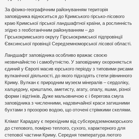
За фізико-географічним районуванням територія
заповідника відноситься до Кримського гірсько-лісового
краю Кримської гірської ландшафтної країни, а рослинність
згідно з геоботанічним районуванням – до
Гірськокримського округу Гірськокримської підпровінції
Євксинської провінції Середземноморської лісової області.
Ландшафт заповідника особливо вражає своєю
незвичайністю і самобутністю. У заповіднику охороняється
єдиний у Європі масив юрського періоду з типовими рисами
вулканічної діяльності, до якого підходять степи рівнинного
Криму. Вулкан є природним музеєм мінералів – сердоліку,
халцедону, кришталю, аметисту, агату, опалу, яшми, різної
форми і відтінків. Дуже мальовничою є і берегова смуга
заповідника з численними, надзвичайної краси затишними
бухтами з прозорою водою, що оточені стрімкими скелями.
Клімат Карадагу є перехідним від субсередземноморського
до степового, помірно теплого, сухого, характерного для
степової частини Криму. Середня температура лютого