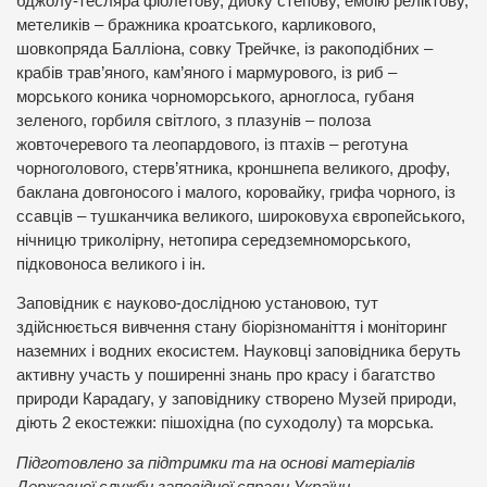
бджолу-тесляра фіолетову, дибку степову, ембію реліктову,
метеликів – бражника кроатського, карликового,
шовкопряда Балліона, совку Трейчке, із ракоподібних –
крабів трав’яного, кам’яного і мармурового, із риб –
морського коника чорноморського, арноглоса, губаня
зеленого, горбиля світлого, з плазунів – полоза
жовточеревого та леопардового, із птахів – реготуна
чорноголового, стерв’ятника, кроншнепа великого, дрофу,
баклана довгоносого і малого, коровайку, грифа чорного, із
ссавців – тушканчика великого, широковуха європейського,
нічницю триколірну, нетопира середземноморського,
підковоноса великого і ін.
Заповідник є науково-дослідною установою, тут
здійснюється вивчення стану біорізноманіття і моніторинг
наземних і водних екосистем. Науковці заповідника беруть
активну участь у поширенні знань про красу і багатство
природи Карадагу, у заповіднику створено Музей природи,
діють 2 екостежки: пішохідна (по суходолу) та морська.
Підготовлено за підтримки та на основі матеріалів