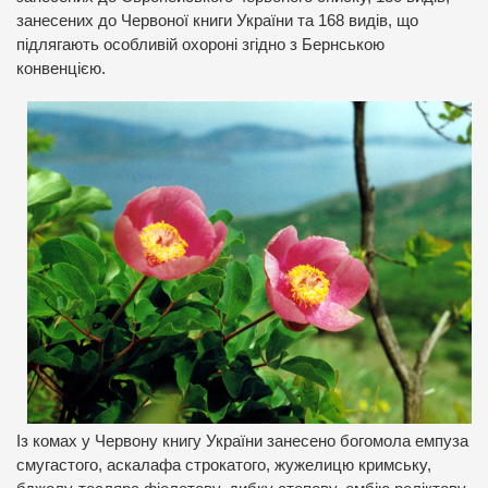
занесених до Червоної книги України та 168 видів, що
підлягають особливій охороні згідно з Бернською
конвенцією.
Із комах у Червону книгу України занесено богомола емпуза
смугастого, аскалафа строкатого, жужелицю кримську,