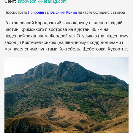
Сайт:
zapovednik-karadag.com
Просмотреть
Природні заповідники Крима
на карте большего размера
Розташований Карадазький заповідник у південно-східній
частині Кримського півострова на відстані 36 км на
південний захід від м. Феодосії між Отузькою (на південному
заході) і Коктебельською (на північному сході) долинами і
між населеними пунктами Коктебель, Щебетовка, Курортне.