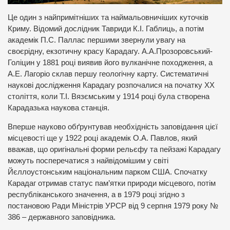
Це один з найпримітніших та наймальовничіших куточків
Криму. Відомий дослідник Тавриди К.І. Габлиць, а потім
академік П.С. Паллас першими звернули увагу на
своєрідну, екзотичну красу Карадагу. А.А.Прозоровський-
Голіцин у 1881 році виявив його вулканічне походження, а
А.Е. Лагоріо склав першу геологічну карту. Систематичні
наукові дослідження Карадагу розпочалися на початку ХХ
століття, коли Т.І. Вязємським у 1914 році була створена
Карадазька наукова станція.
Вперше науково обґрунтував необхідність заповідання цієї
місцевості ще у 1922 році академік О.А. Павлов, який
вважав, що оригінальні форми рельєфу та пейзажі Карадагу
можуть посперечатися з найвідомішим у світі
Йєллоустонським національним парком США. Спочатку
Карадаг отримав статус пам’ятки природи місцевого, потім
республіканського значення, а в 1979 році згідно з
постановою Ради Міністрів УРСР від 9 серпня 1979 року №
386 – державного заповідника.