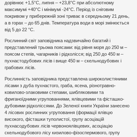
дорівнює +1,5°С, липня – +23,8°С при абсолютному
максимумі +40°С і мінімумі -24°С. Період із сніговим
покривом у прибережній зоні триває в середньому 21 день,
а в горах – до 65 днів. Температура води в морі змінюється
від 5 до 22 °С.
Рослинний світ заповідника надзвичайно багатий і
представлений трьома поясами: від рівня моря до 250 м –
поясом степів, чагарників і рідколісся; від 250 до 450 м –
пухнастодубових лісів і вище 450 м – скельнодубових і
грабових лісів.
Рослинність заповідника представлена широколистяними
лісами з дуба пухнастого, граба, ясена, різнотравно-
ковилово-злаковими степами, шибляковими та
фриганоїдними угрупованнями, ялівцевими та фісташко-
дубовими рідколіссями. До Зеленої книги України занесено
4 лісових рослинних угруповання (формації ялівцю
високого, фісташки туполистої, групу асоціацій
пухнасодубових лісів червоноялівцевих, асоціацію
скельнодубового лісу кизилово-фізоспермового,
групу