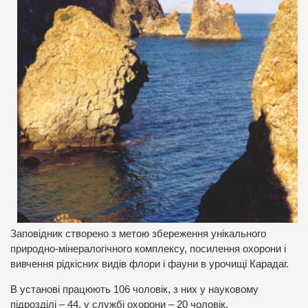
Заповідник створено з метою збереження унікального
природно-мінералогічного комплексу, посилення охорони і
вивчення рідкісних видів флори і фауни в урочищі Карадаг.
В установі працюють 106 чоловік, з них у науковому
підрозділі – 44, у службі охорони – 20 чоловік.