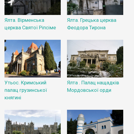
Ялта. Вірменська
Ялта. Грецька церква
церква Святої Ріпсіме
Феодора Тирона
Утьос. Кримський
Ялта . Палац нащадків
палац грузинської
Мордовської орди
княгині