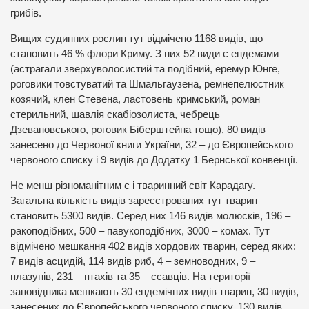
грибів.
Вищих судинних рослин тут відмічено 1168 видів, що
становить 46 % флори Криму. З них 52 види є ендемами
(астрагали зверхуволосистий та подібний, еремур Юнге,
роговики товстуватий та Шмальгаузена, ремнепелюстник
козячий, клен Стевена, ластовень кримський, роман
стерильний, шавлія скабіозолиста, чебрець
Дзевановського, роговик Біберштейна тощо), 80 видів
занесено до Червоної книги України, 32 – до Європейського
червоного списку і 9 видів до Додатку 1 Бернської конвенції.
Не менш різноманітним є і тваринний світ Карадагу.
Загальна кількість видів зареєстрованих тут тварин
становить 5300 видів. Серед них 146 видів молюсків, 196 –
ракоподібних, 500 – павукоподібних, 3000 – комах. Тут
відмічено мешкання 402 видів хордових тварин, серед яких:
7 видів асцидій, 114 видів риб, 4 – земноводних, 9 –
плазунів, 231 – птахів та 35 – ссавців. На території
заповідника мешкають 30 ендемічних видів тварин, 30 видів,
занесених до Європейського червоного списку, 130 видів,