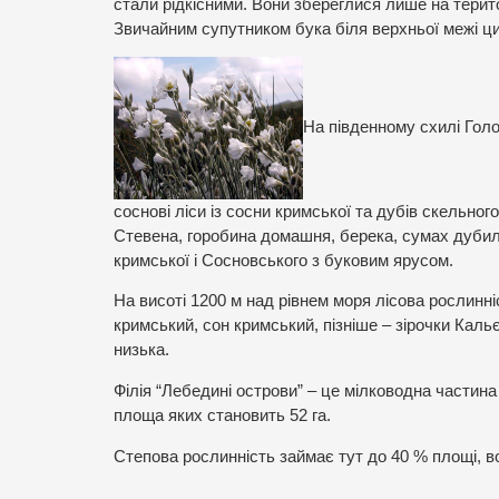
стали рідкісними. Вони збереглися лише на територі
Звичайним супутником бука біля верхньої межі ци
На південному схилі Голо
соснові ліси із сосни кримської та дубів скельного
Стевена, горобина домашня, берека, сумах дубил
кримської і Сосновського з буковим ярусом.
На висоті 1200 м над рівнем моря лісова рослинн
кримський, сон кримський, пізніше – зірочки Каль
низька.
Філія “Лебедині острови” – це мілководна частина
площа яких становить 52 га.
Степова рослинність займає тут до 40 % площі, во