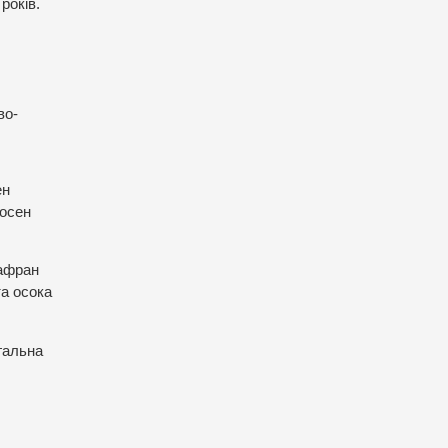
років.
во-
ен
сосен
шафран
та осока
агальна