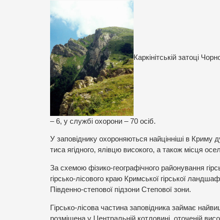
Каркінітській затоці Чорн
– 6, у службі охорони – 70 осіб.
У заповіднику охороняються найцінніші в Криму дуб
тиса ягідного, ялівцю високого, а також місця ос
За схемою фізико-географічного районування гірс
гірсько-лісового краю Кримської гірської ландшаф
Південно-степової підзони Cтепової зони.
Гірсько-лісова частина заповідника займає найви
розміщена у Центральній котловині, оточеній висо