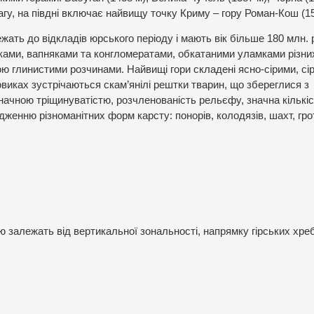
агу, на півдні включає найвищу точку Криму – гору Роман-Кош (15
ежать до відкладів юрського періоду і мають вік більше 180 млн. р
ками, вапняками та конгломератами, обкатаними уламками різни
бою глинистими розчинами. Найвищі гори складені ясно-сірими, сір
виках зустрічаються скам’янілі рештки тварин, що збереглися з
значною тріщинуватістю, розчленованість рельєфу, значна кількі
енню різноманітних форм карсту: понорів, колодязів, шахт, грот
ю залежать від вертикальної зональності, напрямку гірських хреб