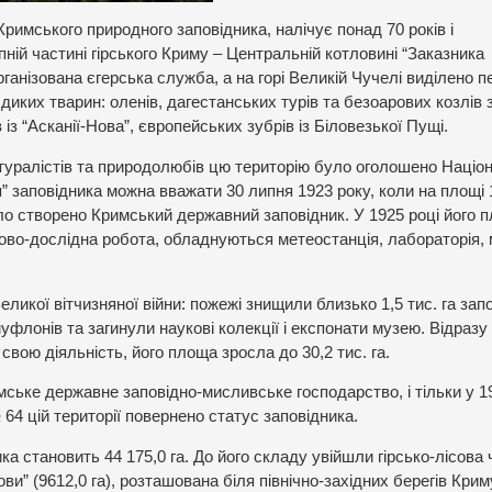
 Кримського природного заповідника, налічує понад 70 років і
пній частині гірського Криму – Центральній котловині “Заказника
рганізована єгерська служба, а на горі Великій Чучелі виділено п
иких тварин: оленів, дагестанських турів та безоарових козлів 
із “Асканії-Нова”, європейських зубрів із Біловезької Пущі.
натуралістів та природолюбів цю територію було оголошено Наці
 заповідника можна вважати 30 липня 1923 року, коли на площі 
о створено Кримський державний заповідник. У 1925 році його 
ково-дослідна робота, обладнуються метеостанція, лабораторія,
ликої вітчизняної війни: пожежі знищили близько 1,5 тис. га зап
муфлонів та загинули наукові колекції і експонати музею. Відразу
свою діяльність, його площа зросла до 30,2 тис. га.
мське державне заповідно-мисливське господарство, і тільки у 1
64 цій території повернено статус заповідника.
а становить 44 175,0 га. До його складу увійшли гірсько-лісова
рови” (9612,0 га), розташована біля північно-західних берегів Крим