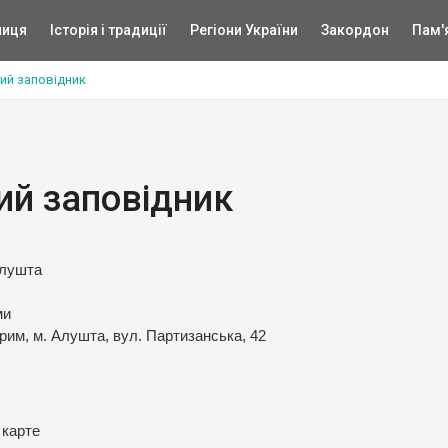
ниця
Історія і традиції
Регіони України
Закордон
Пам'
ий заповідник
ий заповідник
Алушта
ми
рим, м. Алушта, вул. Партизанська, 42
 карте