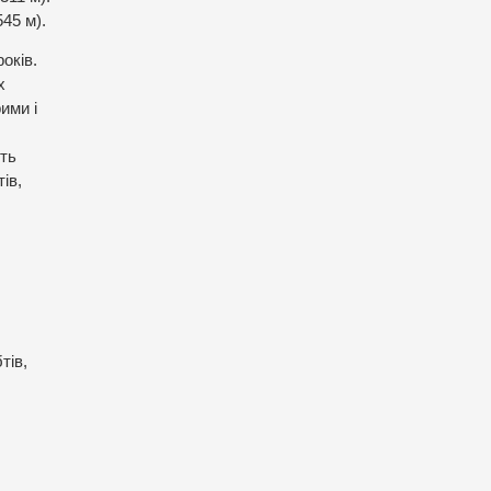
45 м).
оків.
х
ими і
сть
ів,
тів,