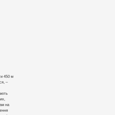
ти 450 м
ся, –
мають
их,
ам на
ження