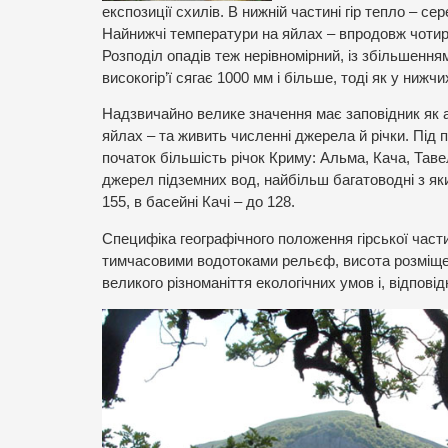
експозиції схилів. В нижній частині гір тепло – с
Найнижчі температури на яйлах – впродовж чотирь
Розподіл опадів теж нерівномірний, із збільшенням
високогір’ї сягає 1000 мм і більше, тоді як у ниж
Надзвичайно велике значення має заповідник як а
яйлах – та живить численні джерела й річки. Під 
початок більшість річок Криму: Альма, Кача, Таве
джерел підземних вод, найбільш багатоводні з яки
155, в басейні Качі – до 128.
Специфіка географічного положення гірської част
тимчасовими водотоками рельєф, висота розміщ
великого різноманіття екологічних умов і, відпові