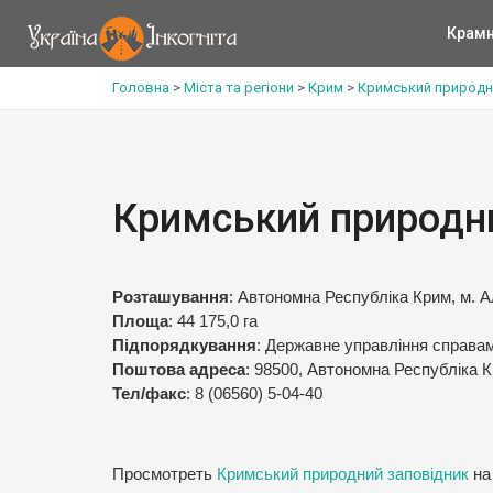
Крам
Головна
>
Міста та регіони
>
Крим
>
Кримський природн
Кримський природн
Розташування
: Автономна Республіка Крим, м. 
Площа
: 44 175,0 га
Підпорядкування
: Державне управління справа
Поштова адреса
: 98500, Автономна Республіка К
Тел/факс
: 8 (06560) 5-04-40
Просмотреть
Кримський природний заповідник
на