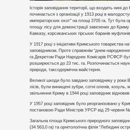
Історія заповідання території, що входить нині до
починається з організації у 1913 році в малодосту
императорских охот” на площі 3705 га. Тут була о
площу лісу для демонстрації завезених до Криму д
Кавказу, корсиканських гірських баранів муфлонів 
У 1917 році з ініціативи Кримського товариства 
заповідником. Проте справжнім “днем народження”
га Декретом Ради Народних Комісарів РСФСР бул
розширюється до 23 тис. га. Розпочинається нау
природи, таксодермічна майстерня.
Великої шкоди було завдано заповіднику у роки Ве
лісів, були винищені зубри, сотні оленів, козуль, 
звільнення Криму в 1944 році заповідник відновив 
У 1957 році заповідник було реорганізовано у Кри
постановою Ради Міністрів УРСР від 29 червня № 
Загальна площа Кримського природного заповідник
(34 563,0 га) та орнітологічна філія “Лебедині ост