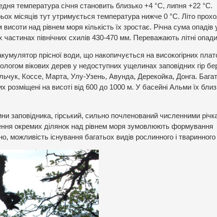
ередня температура січня становить близько +4 °С, липня +22 °С.
ох місяців тут утримується температура нижче 0 °С. Літо прох
 висоти над рівнем моря кількість їх зростає. Річна сума опадів 
чих частинах північних схилів 430-470 мм. Переважають літні опади
кумулятор прісної води, що накопичується на високогірних плат
пологом вікових дерев у недоступних ущелинах заповідних гір бе
льчук, Коссе, Марта, Улу-Узень, Авунда, Дерекойка, Донга. Багат
х розміщені на висоті від 600 до 1000 м. У басейні Альми їх бли
ини заповідника, гірський, сильно почленований численними річк
ення окремих ділянок над рівнем моря зумовлюють формування
дно, можливість існування багатьох видів рослинного і тваринного 