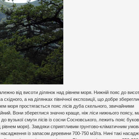
лежно від висоти ділянок над рівнем моря. Нижній пояс до висо
східного, а на ділянках північної експозиції, що добре зберегли
нем моря простягається пояс лісів дуба скельного, звичайними
айний. Вони збереглися значно краще, ніж ліси нижнього поясу, 
 до вузької смуги лісів із сосни Сосновського, лежить пояс буков
ад рівнем моря). Завдяки сприятливим грунтово-кліматичним умов
насадження із запасом деревини 700-750 м3/га. Нині такі насад