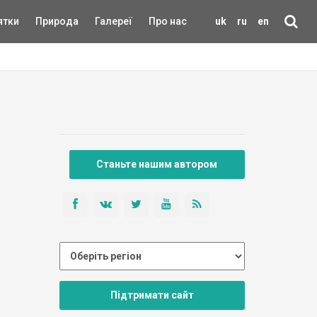
ятки
Природа
Галереї
Про нас
uk
ru
en
Станьте нашим автором
Підтримати сайт