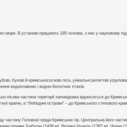
ого моря. В установі працюють 185 чоловік, з них у науковому під
ові, букові й кримськососнові ліси, унікальні реліктові угрупов
елення водоплавних і водно-болотних птахів.
ько-лісова частина території заповідника відноситься до Кримськ
тної країни, а “Лебедині острови” – до Кримського степового кра
щу частину Головної гряди Кримських гір. Центральна його части
кими горами: Бабуган (1438 м), Велика Чучель (1387 м), Чорна (1