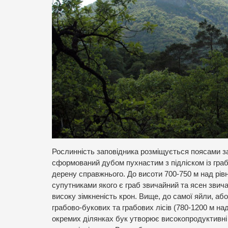
Рослинність заповідника розміщується поясами за
сформований дубом пухнастим з підліском із граба 
дерену справжнього. До висоти 700-750 м над рів
супутниками якого є граб звичайний та ясен звич
високу зімкненість крон. Вище, до самої яйли, або
грабово-букових та грабових лісів (780-1200 м н
окремих ділянках бук утворює високопродуктивні 