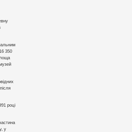
евну
з
ональним
16 350
площа
 музей
овідних
 після
991 році
 частина
у, у