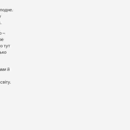
олодне.
у
.
о –
ре
о тут
зько
ами й
світу.