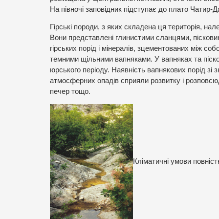
На півночі заповідник підступає до плато Чатир-Д
Гірські породи, з яких складена ця територія, нал
Вони представлені глинистими сланцями, піскови
гірських порід і мінералів, зцементованих між со
темними щільними вапняками. У вапняках та піско
юрського періоду. Наявність вапнякових порід зі 
атмосферних опадів сприяли розвитку і розповсюдж
печер тощо.
Кліматичні умови повніст