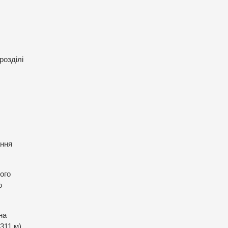
розділі
ання
ого
ю
на
311 м).