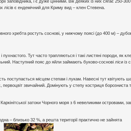
ї заповідника, і є дуже цінними. Вік деяких із них сягає 250-300 
х лісів є ендемічний для Криму вид – клен Стевена.
вного хребта ростуть соснові, у нижчому поясі (до 400 м) – дубо
 і пухнастого. Тут часто трапляються і такі листяні породи, як кл
ьний. Наступний пояс до яйли займають буково-соснові ліси із 
ість поступається місцем степам і лукам. Навесні тут квітують 
є, первоцвіт звичайний. Домінують у степу костриця борозниста 
 Каркінітської затоки Чорного моря з 6 невеликими островами, з
дна – близько 32 %, а решта території практично не зайнята