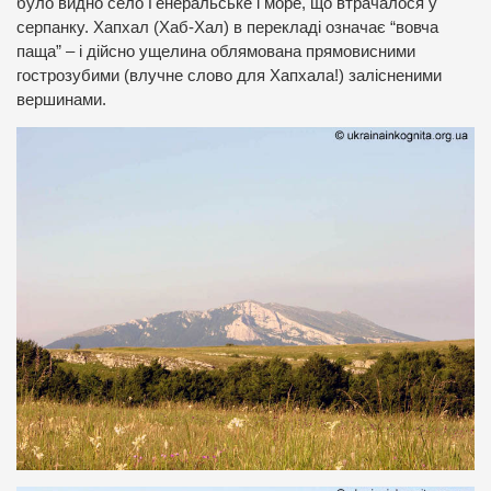
було видно село Генеральське і море, що втрачалося у
серпанку. Хапхал (Хаб-Хал) в перекладі означає “вовча
паща” – і дійсно ущелина облямована прямовисними
гострозубими (влучне слово для Хапхала!) залісненими
вершинами.