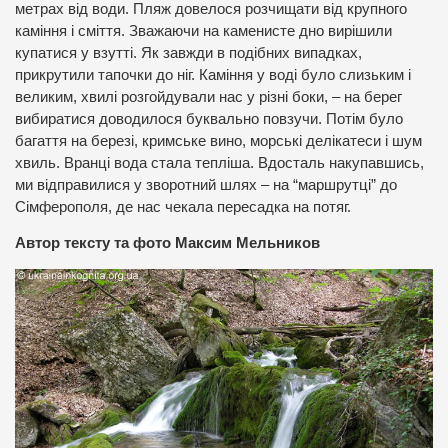
метрах від води. Пляж довелося розчищати від крупного
каміння і сміття. Зважаючи на каменисте дно вирішили
купатися у взутті. Як завжди в подібних випадках,
прикрутили тапочки до ніг. Каміння у воді було слизьким і
великим, хвилі розгойдували нас у різні боки, – на берег
вибиратися доводилося буквально повзучи. Потім було
багаття на березі, кримське вино, морські делікатеси і шум
хвиль. Вранці вода стала тепліша. Вдосталь накупавшись,
ми відправилися у зворотний шлях – на “маршрутці” до
Сімферополя, де нас чекала пересадка на потяг.
Автор тексту та фото Максим Мельников