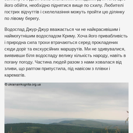
його обійти, необхідно піднятися вище по схилу. Любителі
гострих відчуттів і скелелазіння можуть пройти цю ділянку
по лівому берегу.
Водоспад Джур-Джур вважається чи не найкрасивішим і
наймогутнішим водоспадом Криму. Хоча його привабливість
і природна сила трохи втрачаються серед прокладених
сюди доріг та екскурсійних маршрутів. Ми не здивувалися,
виявивши біля водоспаду велику кількість народу, навіть в
погану погоду. Частина людей разом з нами ховалася від
зливи, що раптом припустила, під навісом з плівки і
карематів.