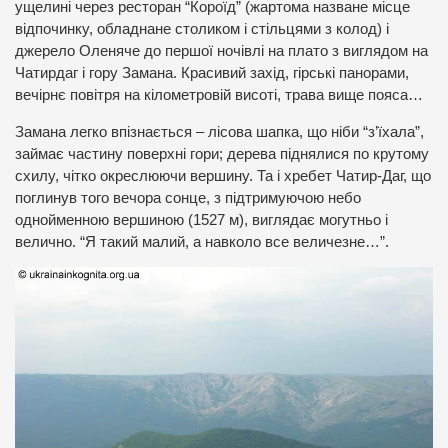
ущелині через ресторан “Короїд” (жартома назване місце
відпочинку, обладнане столиком і стільцями з колод) і
джерело Оленяче до першої ночівлі на плато з виглядом на
Чатирдаг і гору Замана. Красивий захід, гірські панорами,
вечірнє повітря на кілометровій висоті, трава вище пояса…
Замана легко впізнається – лісова шапка, що ніби “з’їхала”,
займає частину поверхні гори; дерева піднялися по крутому
схилу, чітко окреслюючи вершину. Та і хребет Чатир-Даг, що
поглинув того вечора сонце, з підтримуючою небо
однойменною вершиною (1527 м), виглядає могутньо і
велично. “Я такий малий, а навколо все величезне…”.