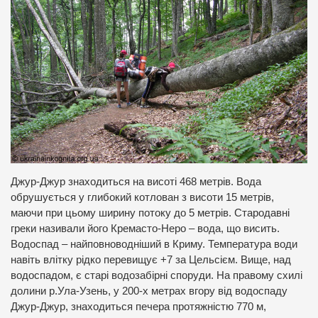
Джур-Джур знаходиться на висоті 468 метрів. Вода
обрушується у глибокий котлован з висоти 15 метрів,
маючи при цьому ширину потоку до 5 метрів. Стародавні
греки називали його Кремасто-Неро – вода, що висить.
Водоспад – найповноводніший в Криму. Температура води
навіть влітку рідко перевищує +7 за Цельсієм. Вище, над
водоспадом, є старі водозабірні споруди. На правому схилі
долини р.Ула-Узень, у 200-х метрах вгору від водоспаду
Джур-Джур, знаходиться печера протяжністю 770 м,