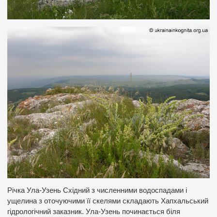
Річка Ула-Узень Східний з численними водоспадами і
ущелина з оточуючими її скелями складають Хапхальський
гідрологічний заказник. Ула-Узень починається біля