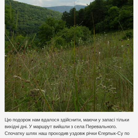
Цю подорож нам вдалося здійснити, маючи у запасі тільки
вихідні дні. У маршрут вийшли з села Перевального.
Спочатку шлях наш проходив уздовж річки Єгерлык-Су по