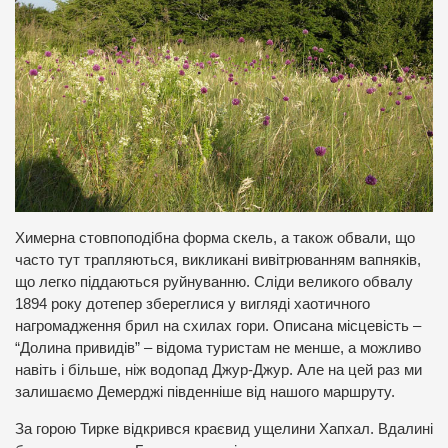
Химерна стовпоподібна форма скель, а також обвали, що
часто тут трапляються, викликані вивітрюванням вапняків,
що легко піддаються руйнуванню. Сліди великого обвалу
1894 року дотепер збереглися у вигляді хаотичного
нагромадження брил на схилах гори. Описана місцевість –
“Долина привидів” – відома туристам не менше, а можливо
навіть і більше, ніж водопад Джур-Джур. Але на цей раз ми
залишаємо Демерджі південніше від нашого маршруту.
За горою Тирке відкрився краєвид ущелини Хапхал. Вдалині