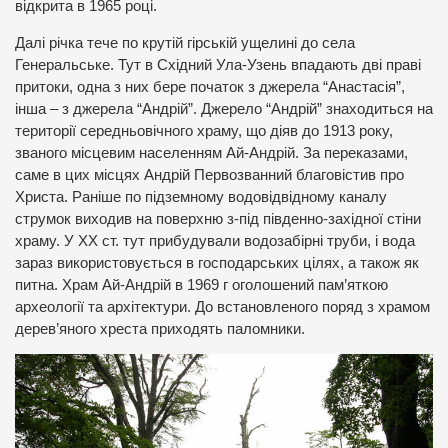
відкрита в 1965 році.
Далі річка тече по крутій гірській ущелині до села
Генеральське. Тут в Східний Ула-Узень впадають дві праві
притоки, одна з них бере початок з джерела “Анастасія”,
інша – з джерела “Андрій”. Джерело “Андрій” знаходиться на
території середньовічного храму, що діяв до 1913 року,
званого місцевим населенням Ай-Андрій. За переказами,
саме в цих місцях Андрій Первозванний благовістив про
Христа. Раніше по підземному водовідвідному каналу
струмок виходив на поверхню з-під південно-західної стіни
храму. У XX ст. тут прибудували водозабірні труби, і вода
зараз використовується в господарських цілях, а також як
питна. Храм Ай-Андрій в 1969 г оголошений пам’яткою
археології та архітектури. До встановленого поряд з храмом
дерев’яного хреста приходять паломники.