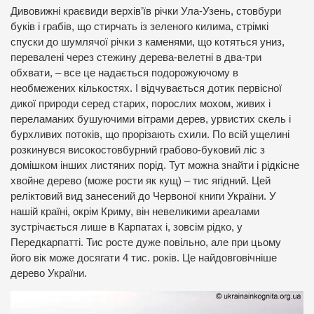
Дивовижні краєвиди верхів’їв річки Ула-Узень, стовбури
буків і грабів, що стирчать із зеленого килима, стрімкі
спуски до шумлячої річки з каменями, що котяться униз,
перевалені через стежину дерева-велетні в два-три
обхвати, – все це надається подорожуючому в
необмежених кількостях. І відчувається дотик первісної
дикої природи серед старих, порослих мохом, живих і
переламаних бушуючими вітрами дерев, урвистих скель і
бурхливих потоків, що прорізають схили. По всій ущелині
розкинувся високостовбурний грабово-буковий ліс з
домішком інших листяних порід. Тут можна знайти і рідкісне
хвойне дерево (може рости як кущ) – тис ягідний. Цей
реліктовий вид занесений до Червоної книги України. У
нашій країні, окрім Криму, він невеликими ареалами
зустрічається лише в Карпатах і, зовсім рідко, у
Передкарпатті. Тис росте дуже повільно, але при цьому
його вік може досягати 4 тис. років. Це найдовговічніше
дерево України.