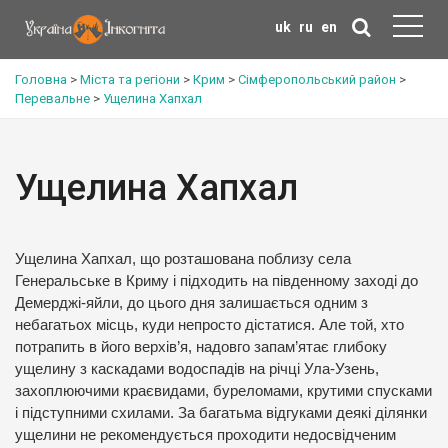
uk
ru
en
Головна
>
Міста та регіони
>
Крим
>
Сімферопольський район
>
Перевальне
>
Ущелина Хапхал
Ущелина Хапхал
Ущелина Хапхал, що розташована поблизу села
Генеральське в Криму і підходить на південному заході до
Демерджі-яйли, до цього дня залишається одним з
небагатьох місць, куди непросто дістатися. Але той, хто
потрапить в його верхів’я, надовго запам’ятає глибоку
ущелину з каскадами водоспадів на річці Ула-Узень,
захоплюючими краєвидами, буреломами, крутими спусками
і підступними схилами. За багатьма відгуками деякі ділянки
ущелини не рекомендується проходити недосвідченим