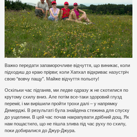
Важко передати запаморочливе відчуття, що виникає, коли
підходиш до краю прірви; коли Хапхал відкриває назустріч
свою “вовчу пащу”. Майже відчуття польоту!
Оскільки час підганяв, ми ледве одразу ж не скотилися по
крутому схилу вниз. Але потім все-таки здоровий глузд
переміг, і ми вирішили пройти трохи далі – у напрямку
Демерджі. В результаті була знайдена стежина для спуску
до ущелини. В цей час почав накрапувати дрібний дощ. Як
нам пощастило, що не пішла злива під час руху по схилу,
поки добиралися до Джур-Джура.