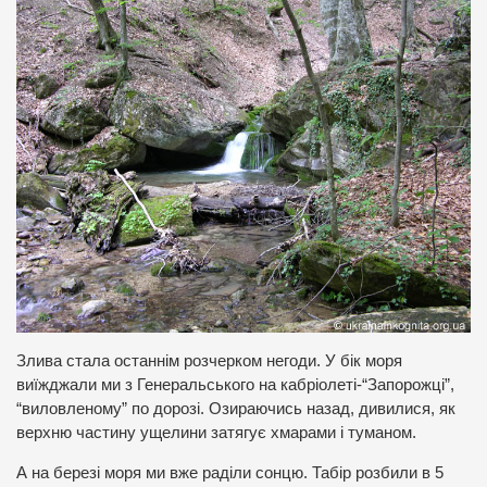
Злива стала останнім розчерком негоди. У бік моря
виїжджали ми з Генеральського на кабріолеті-“Запорожці”,
“виловленому” по дорозі. Озираючись назад, дивилися, як
верхню частину ущелини затягує хмарами і туманом.
А на березі моря ми вже раділи сонцю. Табір розбили в 5