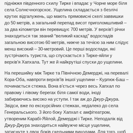
підніжжя південного схилу Тирке і впадає у Чорне море біля
села Солнєчногорскоє. Ущелина складається з безлічі
крутих відгалужень, що мають прямовисні скелі заввишки
до 50 метрів, а загальний перепад висот приголомшливий –
за два кілометри він перевищує 700 метрів. У верхів’ї річки
знаходиться так званий “великий каскад” водоспадів
загальною висотою 60 метрів, нижче за течією за ним слідує
менш високий – 30-метровий. Це перші водоспади, які
зустрічають туриста, що спускається з Тирке-яйли у
верхів’я Хапхала. Тут же й найкрутіші спуски до ущелини.
На перешийку між Тирке та Північною Демерджі, на перевалі
Кора-Оба, навпроти верхів’їв іншої ущелини – Курлюк-Баш –
починається стежка. Вона в’ється через весь Хапхал по
правому і лівому берегах біля самої води, іноді
забираючись високо на уступи. І так аж до Джур-Джура.
Звідси, вже по екскурсійних стежках, недалеко до села
Генеральського. З його боку Хапхал є амфітеатром,
утвореним Карабі-Яйлой, Демерджі і Тирке. Неподалік від
Джур-Джура знаходиться найвужче місце ущелини,
затиснуте з двох боків скельними виходами. Для того, щоб