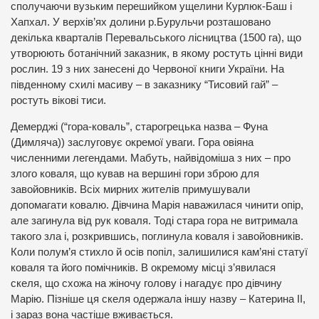
сполучаючи вузьким перешийком ущелини Курлюк-Баш і
Хапхал. У верхів’ях долини р.Бурульчи розташовано
декілька кварталів Перевальського лісництва (1500 га), що
утворюють ботанічний заказник, в якому ростуть цінні види
рослин. 19 з них занесені до Червоної книги України. На
південному схилі масиву – в заказнику “Тисовий гай” –
ростуть вікові тиси.
Демерджі (“гора-коваль”, старогрецька назва – Фуна
(Димляча)) заслуговує окремої уваги. Гора овіяна
численними легендами. Мабуть, найвідоміша з них – про
злого коваля, що кував на вершині гори зброю для
завойовників. Всіх мирних жителів примушували
допомагати ковалю. Дівчина Марія наважилася чинити опір,
але загинула від рук коваля. Тоді стара гора не витримала
такого зла і, розкрившись, поглинула коваля і завойовників.
Коли полум’я стихло й осів попіл, залишилися кам’яні статуї
коваля та його помічників. В окремому місці з’явилася
скеля, що схожа на жіночу голову і нагадує про дівчину
Марію. Пізніше ця скеля одержала іншу назву – Катерина ІІ,
і зараз вона частіше вживається.