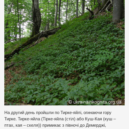
На другий день пройшли по Тирке-яйлі, огинаючи гору
Тирке. Тирке-яйла (Тірке-яйла (стіл) або Куш-Кая (куш –
птах, кая – скеля)) примикає з півночі до Демерджі,