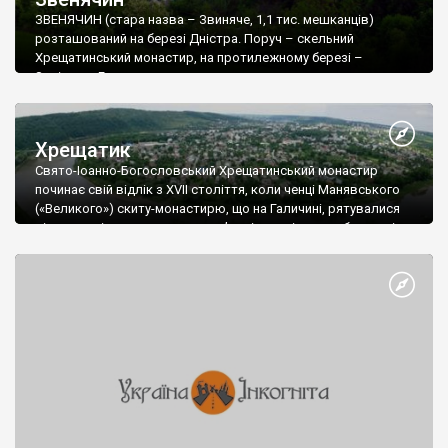
ЗВЕНЯЧИН (стара назва – Звиняче, 1,1 тис. мешканців)
розташований на березі Дністра. Поруч – скельний
Хрещатинський монастир, на протилежному березі –
Заліщики. Головна дорога проходить через село по дну
глибокого яру. Щоб оцінити всю красу місця варто піднятися
від дороги на будь який уклін яру. Звідси у північному
напрямку відкривається панорама села із церквою Різдва
Хрещатик
Богородиці – архітектурної пам’ятки національного значення,
Свято-Іоанно-Богословський Хрещатинський монастир
а далі за Дністром видніється тернопільський берег і місто
починає cвій відлік з ХVII століття, коли ченці Манявського
Заліщики.
(«Великого») скиту-монастирю, що на Галичині, рятувалися
від переслідування православ’я унією у відносно безпечні
задністрянські землі Буковини.