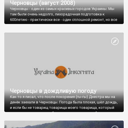
Черновцы (август 2008)
Черновцы - один из самых красивых городов Украины. Мы
там были очень недолго, лихорадочная подготовка к
600летию - практически все - один сплошной ремонт, но все
равно получили огромное удовольствие от прогулки по этом
чудесному городку. Обязательно сюда вернемся еще.
От Киева до Черновцов ходит № 627 (отправление в 18.36,
прибытие в 9.44)
Одного-двух дней хватит, чтобы вдоволь погулять и все
осмотреть.
Черновцы в дождливую погоду
Как-то я писал, что после покорения (гы-гы) Днестра мы на
денёк заехали в Черновцы. Погода была плохая, шёл дождь,
и если бы не товарищ товарища моего товарища, который
провел для нас автомобильную экскурсию, мы бы там
ровным счётом ничего не увидели:)
А так кое-что, всё-таки удалось поглядеть.