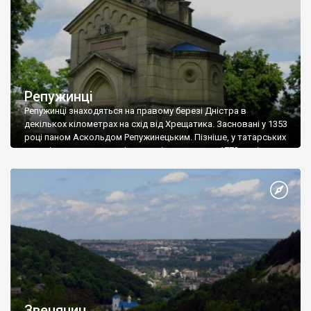
Репужинці
Репужинці знаходяться на правому березі Дністра в
декількох кілометрах на схід від Хрещатика. Засновані у 1353
році паном Аскольдом Репужинецьким. Пізніше, у татарських
нападів село занепало і знову відродилося у 1772 році.
Звенячин