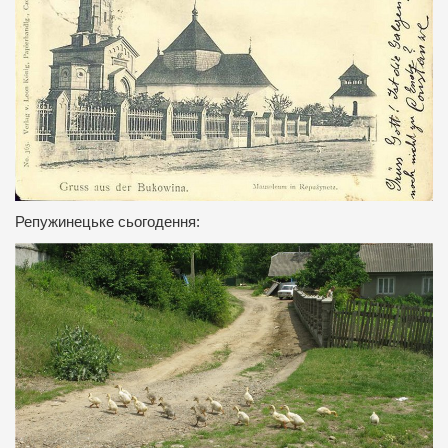
Репужинецьке сьогодення: