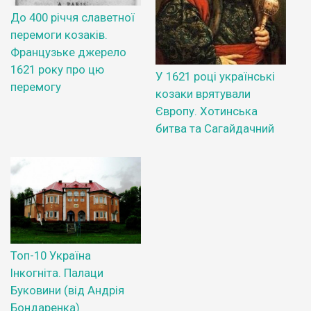
До 400 річчя славетної
перемоги козаків.
Французьке джерело
1621 року про цю
У 1621 році українські
перемогу
козаки врятували
Європу. Хотинська
битва та Сагайдачний
Топ-10 Україна
Інкогніта. Палаци
Буковини (від Андрія
Бондаренка)