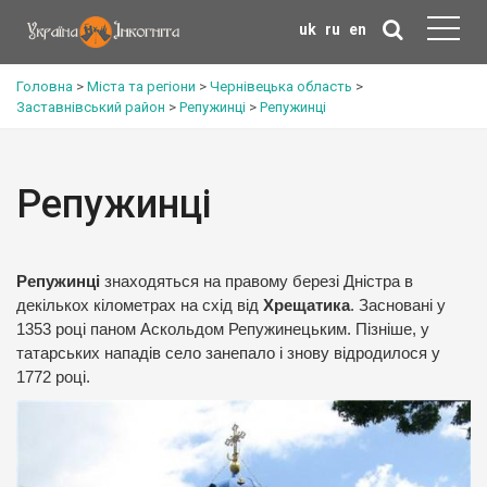
uk
ru
en
Головна
>
Міста та регіони
>
Чернівецька область
>
Заставнівський район
>
Репужинці
>
Репужинці
Репужинці
Репужинці
знаходяться на правому березі Дністра в
декількох кілометрах на схід від
Хрещатика
. Засновані у
1353 році паном Аскольдом Репужинецьким. Пізніше, у
татарських нападів село занепало і знову відродилося у
1772 році.