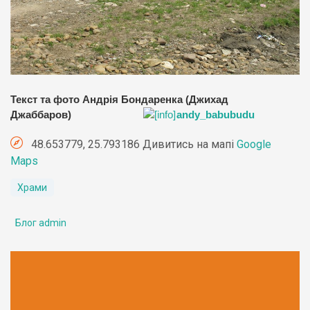
Текст та фото Андрія Бондаренка (Джихад
Джаббаров)
andy_babubudu
48.653779, 25.793186 Дивитись на мапі
Google
Maps
Храми
Блог admin