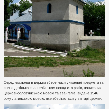
Серед експонатів церкви збереглися унікальні предмети та
книги: декілька євангелій віком понад сто років, написаних
церковнослов’янською мовою та євангеліє, видане 1546
року латинською мовою, яке зберігається у вівтарі церкви.