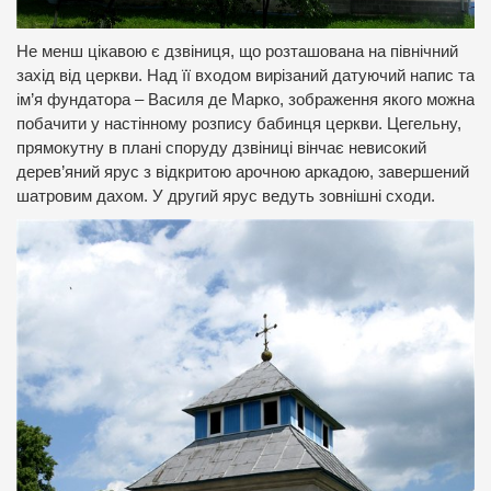
Не менш цікавою є дзвіниця, що розташована на північний
захід від церкви. Над її входом вирізаний датуючий напис та
ім’я фундатора – Василя де Марко, зображення якого можна
побачити у настінному розпису бабинця церкви. Цегельну,
прямокутну в плані споруду дзвіниці вінчає невисокий
дерев’яний ярус з відкритою арочною аркадою, завершений
шатровим дахом. У другий ярус ведуть зовнішні сходи.