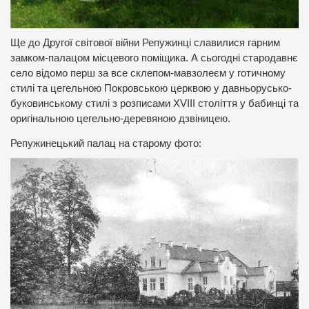
Ще до Другої світової війни Репужинці славилися гарним
замком-палацом місцевого поміщика. А сьогодні стародавнє
село відомо перш за все склепом-мавзолеєм у готичному
стилі та цегельною Покровською церквою у давньорусько-
буковинському стилі з розписами XVIII століття у бабинці та
оригінальною цегельно-деревяною дзвіницею.
Репужинецький палац на старому фото: