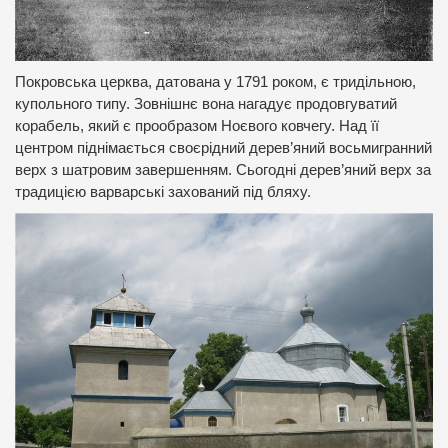
Покровська церква, датована у 1791 роком, є тридільною,
купольного типу. Зовнішнє вона нагадує продовгуватий
корабель, який є прообразом Ноєвого ковчегу. Над її
центром піднімається своєрідний дерев’яний восьмигранний
верх з шатровим завершенням. Сьогодні дерев’яний верх за
традицією варварські захований під бляху.