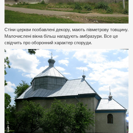
Стіни церкви позбавлені декору, мають півметрову товщину.
Малочислені вікна більш нагадують амбразури. Все це
свідчить про оборонний характер споруди.