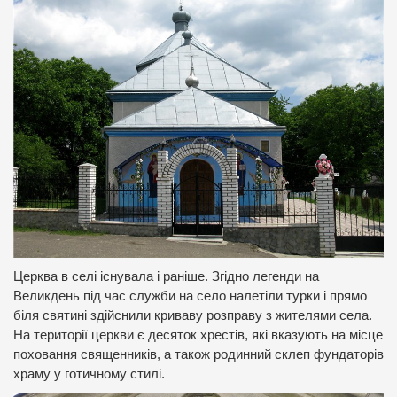
Церква в селі існувала і раніше. Згідно легенди на
Великдень під час служби на село налетіли турки і прямо
біля святині здійснили криваву розправу з жителями села.
На території церкви є десяток хрестів, які вказують на місце
поховання священників, а також родинний склеп фундаторів
храму у готичному стилі.