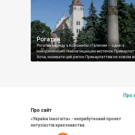
Рогатин
Рогатин наряду з Коломиєю і Галичем – одне із
найприємніших і найзатишніших містечок Прикарпат
Хоча, називати цей регіон Прикарпаттям не зовсім в
Рогатинщина входить до етнографічного регіон з н
Опілля.
Про 
Про сайт
«Україна Інкогніта» - неприбутковий проект
ентузіастів краєзнавства.