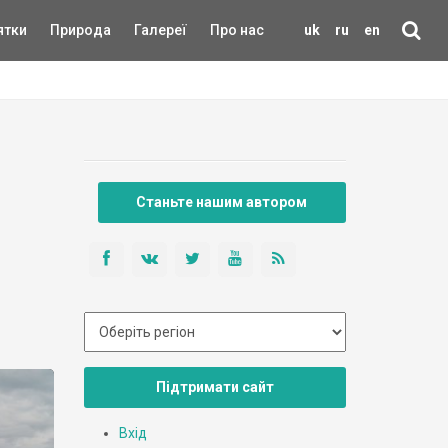
ятки
Природа
Галереї
Про нас
uk
ru
en
Станьте нашим автором
Підтримати сайт
Вхід