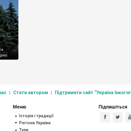
тя.
ірно:
азвою
нас
Стати автором
Підтримати сайт “Україна Інкогні
Меню
Підпишіться
Історія і традиції
Регіони України
Тури