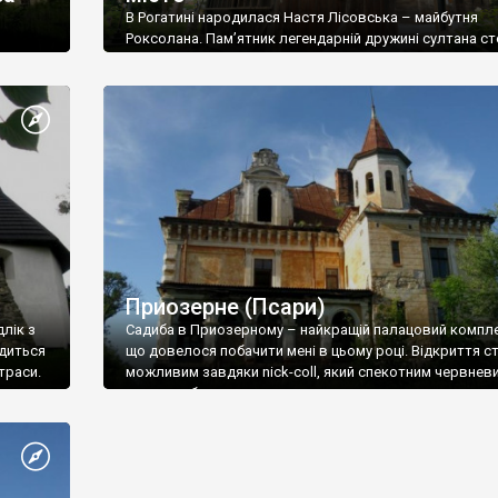
В Рогатині народилася Настя Лісовська – майбутня
Роксолана. Пам’ятник легендарній дружині султана ст
на центральній площі міста.
 (1882
 як
т до
вік –
Приозерне (Псари)
длік з
Садиба в Приозерному – найкращій палацовий компле
одиться
що довелося побачити мені в цьому році. Відкриття с
траси.
можливим завдяки nick-coll, який спекотним червнев
вечором буквально притягнув мене сюди разом з мо
онного
«Дачією» з Рогатина, за що я йому і досі вдячний.
вської