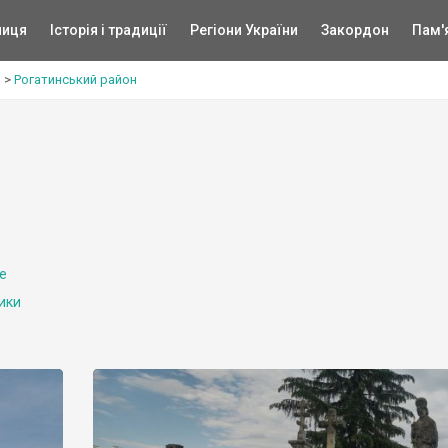
ниця
Історія і традиції
Регіони України
Закордон
Пам'
ь
>
Рогатинський район
е
ики