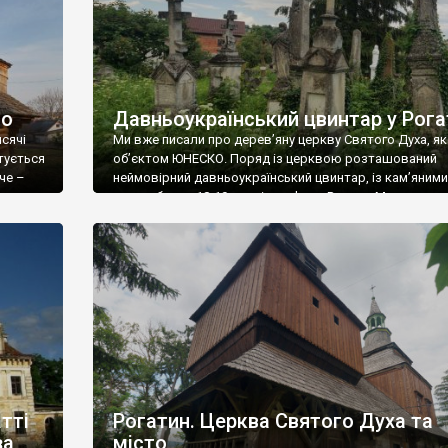
го
Давньоукраїнський цвинтар у Рога
сячі
Ми вже писали про дерев’яну церкву Святого Духа, як
тується
об’єктом ЮНЕСКО. Поряд із церквою розташований
че –
неймовірний давньоукраїнський цвинтар, із кам’яними
надгробками 18-19 століття. Фото Романа Маленкова.
ша
тті
Рогатин. Церква Святого Духа та
за
місто