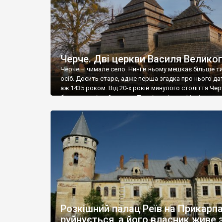
Черче. Дві церкви Василя Велико
Черче – чимале село. Нині в ньому мешкає більше ти
осіб. Досить старе, адже перша згадка про нього да
аж 1435 роком. Від 20-х років минулого століття Чер
бальнеологічний курорт. Тут цілющі сульфідні
(сірководневі) води, і нині функціонує санаторій
(реабілітаційний центр). У Черче дві чудові дерев’яні
церкви, і обидві присвячені Василю Великому. Нові
церква […]
Розкішний палац Реїв на Прикарпа
руйнується, а його власник живе 