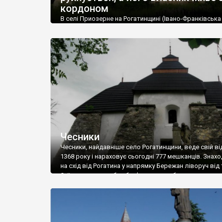
кордоном
В селі Приозерне на Рогатинщині (Івано-Франківська
область) стоїть колись розкішний палац родини Реїв
р.) Вже 10 років він руйнується, хоча має власника-
іноземця. Той мешкає в Британії, а коштів на ремонт,
виявилося, не має. Палац збудований львівським
архітектором Юліаном Захаревичем. Реї мешкали ту
початку Другої Світової війни. Останній граф – Людо
емігрував […]
Чесники
Чесники, найдавніше село Рогатинщини, веде cвій ві
1368 року і нараховує сьогодні 777 мешканців. Знах
на схід від Рогатина у напрямку Бережан ліворуч від 
Заїхати сюди треба обов’язково, щоб подивитися
найяскравіший зразок маленького архаїчного обор
храму – Вознесенської (за іншими даними – Миколаї
церкви).