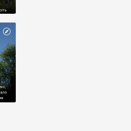
оїть
кс,
тало
им
єю