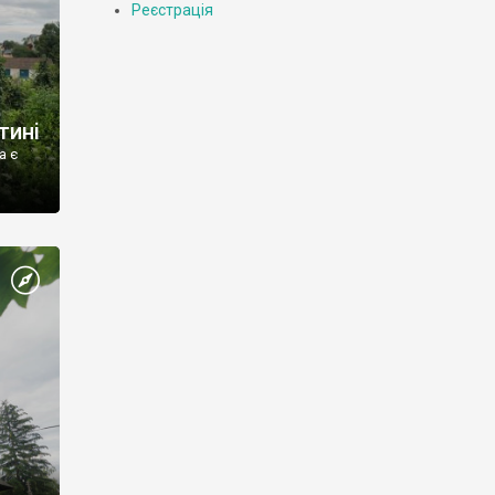
Реєстрація
тині
а є