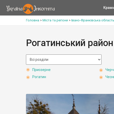
Крам
Головна
>
Міста та регіони
>
Івано-Франківська област
Рогатинський район
Приозерне
Черч
Рогатин
Чесн