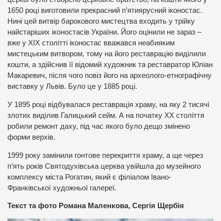
1650 році виготовили прекрасний п’ятиярусний іконостас.
Нині цей витвір барокового мистецтва входить у трійку
найстаріших іконостасів України. Його оцінили не зараз –
вже у ХІХ столітті іконостас вважався неабияким
мистецьким витвором, тому на його реставрацію виділили
кошти, а здійснив її відомий художник та реставратор Юліан
Макаревич, після чого повіз його на археолого-етнографічну
виставку у Львів. Було це у 1885 році.
У 1895 році відбувалася реставрація храму, на яку 2 тисячі
злотих виділив Галицький сейм. А на початку ХХ століття
робили ремонт даху, під час якого було дещо змінено
форми верхів.
1999 року замінили гонтове перекриття храму, а ще через
п’ять років Святодухівська церква увійшла до музейного
комплексу міста Рогатин, який є філіалом Івано-
Франківської художньої галереї.
Текст та фото Романа Маленкова, Сергія Щербія