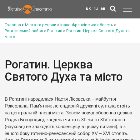
uk
ru
en
Головна
>
Міста та регіони
>
Івано-Франківська область
>
Рогатинський район
>
Рогатин
>
Рогатин. Церква Святого Духа та
місто
Рогатин. Церква
Святого Духа та місто
В Рогатині народилася Настя Лісовська – майбутня
Роксолана. Пам’ятник легендарній дружині султана стоїть
на центральній площі міста. Зовсім поряд оборонна церква
Різдва Богородиці, зведена чи то в ХІІ чи то XIV столітті
(науковці не знаходять консенсусу в цьому питанні), а з
іншого боку готично-ренесансний собор XV – XVІ століть.