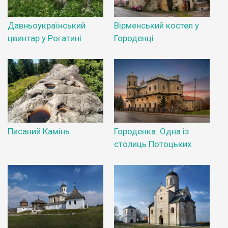
Давньоукраїнський
Вірменський костел у
цвинтар у Рогатині
Городенці
Писаний Камінь
Городенка. Одна із
столиць Потоцьких