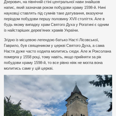
Дзерович, на північній стіні центральної нави знайшов
напис, який зазначав роком побудови храму 1598-й. Нині
науковці ставлять під сумнів таке датування, вказуючи
періодом побудови першу половину ХVII століття. Але в
будь якому випадку храм Святого Духа у Рогатині є одним
із найстаріших дерев’яних храмів України.
Згідно із місцевою легендою батько Насті Лісовської,
Гаврило, був священиком у церкві Святого Духа, а сама
Настя дуже часто ходила молитись сюди. Але ж Роксолана
померла у 1558 році, тому навіть, якщо прийняти за рік
побудови храму 1598-й, то все рівно ніяк не могла вона
молитись саме у цій церкві.