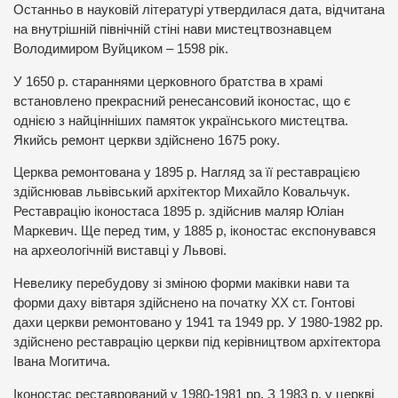
Останньо в науковій літературі утвердилася дата, відчитана
на внутрішній північній стіні нави мистецтвознавцем
Володимиром Вуйциком – 1598 рік.
У 1650 р. стараннями церковного братства в храмі
встановлено прекрасний ренесансовий іконостас, що є
однією з найцінніших памяток українського мистецтва.
Якийсь ремонт церкви здійснено 1675 року.
Церква ремонтована у 1895 р. Нагляд за її реставрацією
здійснював львівський архітектор Михайло Ковальчук.
Реставрацію іконостаса 1895 р. здійснив маляр Юліан
Маркевич. Ще перед тим, у 1885 р, іконостас експонувався
на археологічній виставці у Львові.
Невелику перебудову зі зміною форми маківки нави та
форми даху вівтаря здійснено на початку ХХ ст. Гонтові
дахи церкви ремонтовано у 1941 та 1949 рр. У 1980-1982 рр.
здійснено реставрацію церкви під керівництвом архітектора
Івана Могитича.
Іконостас реставрований у 1980-1981 рр. З 1983 р. у церкві