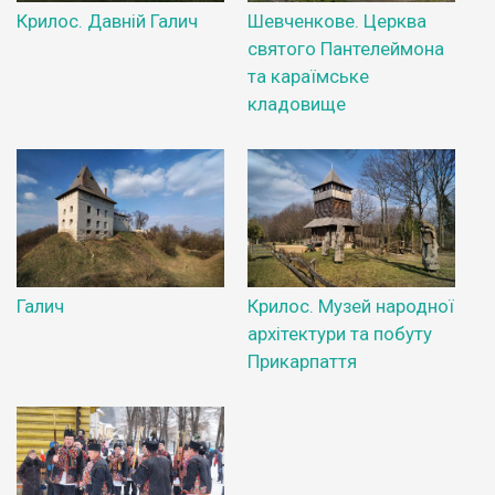
Крилос. Давній Галич
Шевченкове. Церква
святого Пантелеймона
та караїмське
кладовище
Галич
Крилос. Музей народної
архітектури та побуту
Прикарпаття