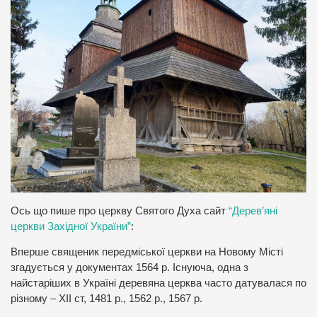
Ось що пише про церкву Святого Духа сайт
“Дерев’яні
церкви Західної України”
:
Вперше священик передміської церкви на Новому Місті
згадується у документах 1564 р. Існуюча, одна з
найстаріших в Україні деревяна церква часто датувалася по
різному – ХІІ ст, 1481 р., 1562 р., 1567 р.