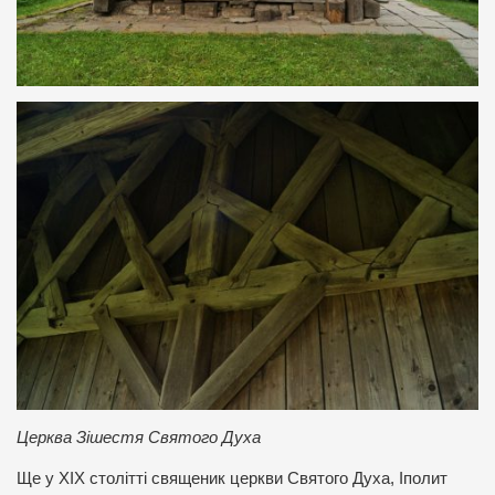
Церква Зішестя Святого Духа
Ще у ХІХ столітті священик церкви Святого Духа, Іполит