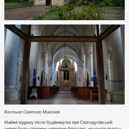
Костьол Святого Миколая
Майже відразу після будівництва при Святодухівській
церкві було створено церковне братство, на кошти якого у