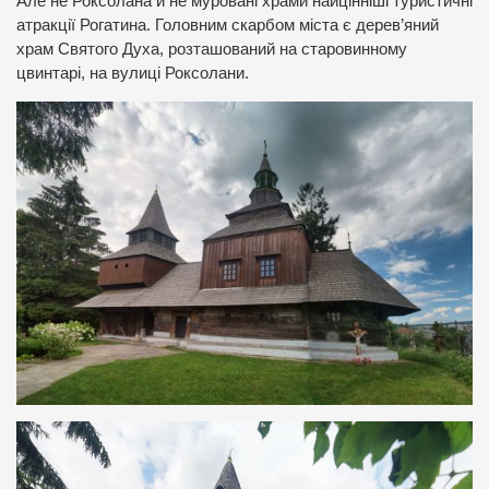
Але не Роксолана й не муровані храми найцінніші туристичні
атракції Рогатина. Головним скарбом міста є дерев’яний
храм Святого Духа, розташований на старовинному
цвинтарі, на вулиці Роксолани.