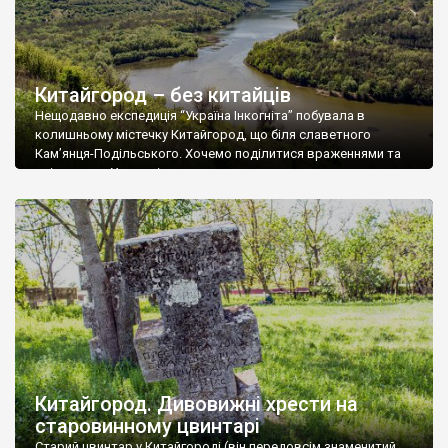
Китайгород – без китайців
Нещодавно експедиція “Україна Інкогніта” побувала в
колишньому містечку Китайгород, що біля славетного
Кам’янця-Подільського. Хочемо поділитися враженнями та
світлинами. У якості текстового супроводу пропонуємо
статтю члена команди ГО “Україна Інкогніта” Дмитра
Полюховича, зо вийшла колись у виданні “Збруч”. Світлини
будуть як актуальні, так і архівні. Нова інформація і знахідки,
виявлені під час експедиції буде подана врізками. […]
Китайгород. Дивовижні хрести на
старовинному цвинтарі
Старий цвинтар у Китайгороді (він передовсім знаменитий