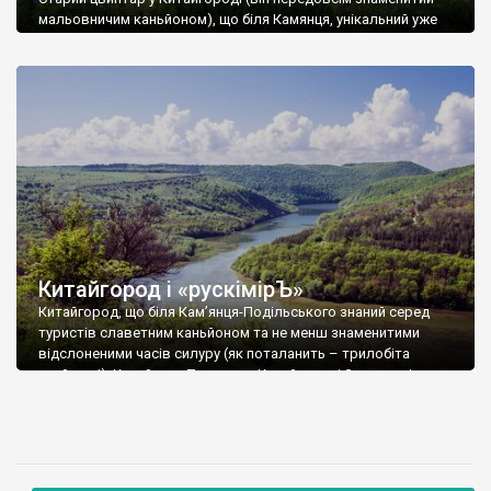
мальовничим каньйоном), що біля Камянця, унікальний уже
хоча би поважним віком – навіть при побіжному огляді
вдалося знайти кілька надгробків датованих кінцем XVIIІ
століття. Але й це не все. Серед надгробків початку ХІХ
століття (1802 і 1806 роки) впадають у вічі величезні кам’яні
хрести рідкісної семираменної форми. Досить […]
Китайгород i «рускімірЪ»
Китайгород, що біля Кам’янця-Подільського знаний серед
туристів славетним каньйоном та не менш знаменитими
відслоненими часів силуру (як поталанить – трилобіта
знайдеш!). Каньйон р. Тернави в Китайгороді Знамениті
“китайгородські стовпчики” Стебло морської лілії (?) Автор
цих рядків трилобітів там не знайшов, зате якось розшукав
чи не найкумедніший не лише на Поділлі, але й в Україні
загалом, […]