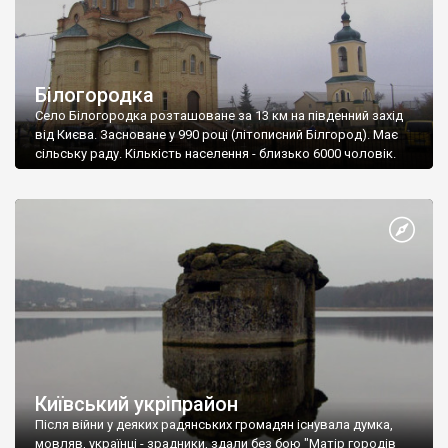
Білогородка
Село Білогородка розташоване за 13 км на південний захід
від Києва. Засноване у 990 році (літописний Білгород). Має
сільську раду. Кількість населення - близько 6000 чоловік.
Київський укріпрайон
Після війни у деяких радянських громадян існувала думка,
мовляв, українці - зрадники, здали без бою "Матір городів