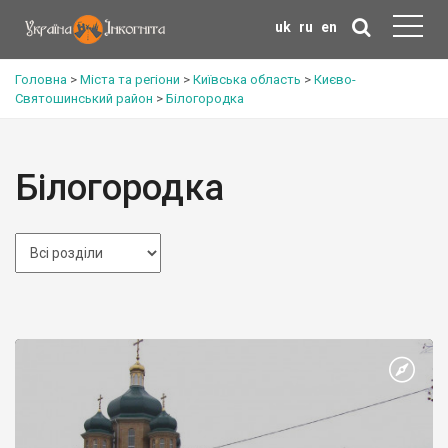
uk
ru
en
Головна
>
Міста та регіони
>
Київська область
>
Києво-
Святошинський район
>
Білогородка
Білогородка