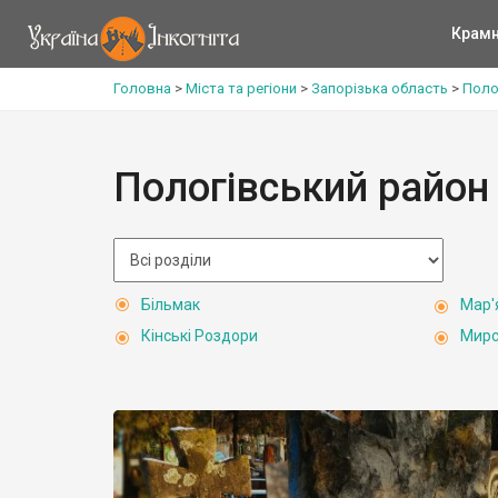
Крам
Головна
>
Міста та регіони
>
Запорізька область
>
Поло
Пологівський район
Більмак
Мар'
Кінські Роздори
Мирс