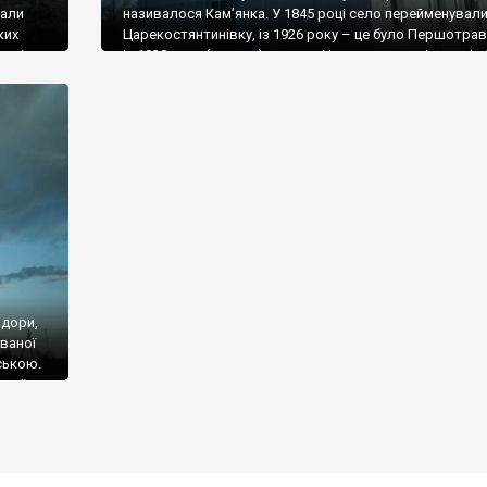
вали
називалося Кам’янка. У 1845 році село перейменували
ких
Царекостянтинівку, із 1926 року – це було Першотрав
лонія
із 1930 року (дивина) – знову Царекостянтинівка, а із 
було
до 2016-го – Куйбишеве. Ось що пише про історію Біл
е у
Вікіпедія. Засноване 1782 року. У той час переселенці з
здори,
званої
ською.
 неї
 числі і
 від