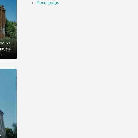
Реєстрація
рське.
и, які
ію
було
ий.
о