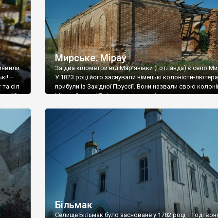
Мирське. Мірау
виявили
За два кілометри від Мар’янівки (Готланда) є село Ми
кі! –
У 1823 році його заснували німецькі колоністи-лютеран
 та сіл
прибули із Західної Пруссії. Вони назвали свою колон
ка: “За
Мірау. Серед 17 німецьких колоній вона отримала
вому
порядковий номер 11. Наприкінці 19 століття у Мірау 
зведено лютеранську кірху. Стиль будівлі – неоготичн
Храм, звичайно, в радянські часи закрили. Тут […]
Більмак
-
Селище Більмак було засноване у 1782 році, і тоді вон