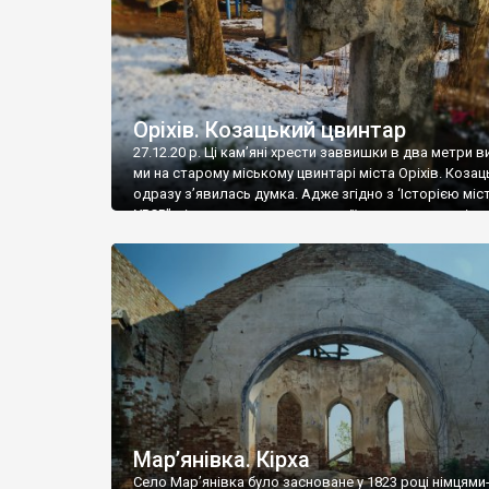
Оріхів. Козацький цвинтар
27.12.20 р. Ці кам’яні хрести заввишки в два метри 
ми на старому міському цвинтарі міста Оріхів. Козаць
одразу з’явилась думка. Адже згідно з ‘Історією міст
УРСР” місто виникло на території козацького зимівни
часів Запорозької Січі козак Лиско поставив на пра
березі Конки великий зимівник. Конка була тоді
повноводною річкою, обабіч […]
Мар’янівка. Кірха
Село Мар’янівка було засноване у 1823 році німцями