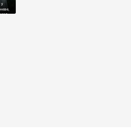
 у
неве,
1935
ьмака
 […]