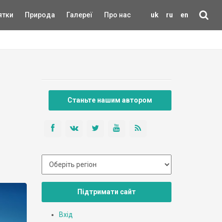
ятки
Природа
Галереї
Про нас
uk
ru
en
Станьте нашим автором
Підтримати сайт
Вхід