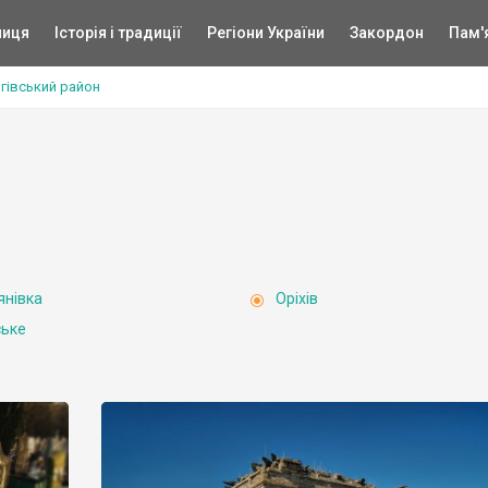
ниця
Історія і традиції
Регіони України
Закордон
Пам'
гівський район
янівка
Оріхів
ьке