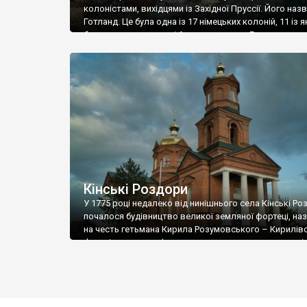
колоністами, вихідцями із Західної Пруссії. Його наз
Готланд. Це була одна із 17 німецьких колоній, 11 із я
були лютеранськими і 6 католицькими, Готланд – ко
під №13 була католицькою. У тому ж році, недалеко 
засновано ще одну німецьку колонію – Кампенау. Вж
радянські часи ці […]
Кінські Роздори
У 1775 році недалеко від нинішнього села Кінські Ро
почалося будівництво великої земляної фортеці, на
на честь гетьмана Кирила Розумовського – Кирилів
Функціонувала ця фортеця недовго, але недалеко від
виникло декілька поселень відставних вояків, в тому
Кінська Слобідка – нинішні Роздори. Назва походить
річки Кінської, або Кінки. Ось як пише про […]