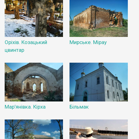
Оріхів. Козацький
Мирське. Мірау
цвинтар
Мар’янівка. Кірха
Більмак