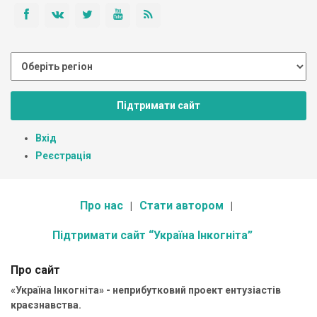
Підтримати сайт
Вхід
Реєстрація
Про нас
Стати автором
Підтримати сайт “Україна Інкогніта”
Про сайт
«Україна Інкогніта» - неприбутковий проект ентузіастів
краєзнавства.