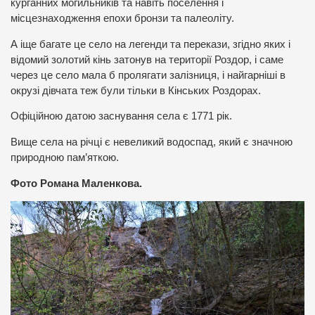
курганних могильників та навіть поселення і
місцезнаходження епохи бронзи та палеоліту.
А іще багате це село на легенди та перекази, згідно яких і
відомий золотий кінь затонув на території Роздор, і саме
через це село мала б пролягати залізниця, і найгарніші в
окрузі дівчата теж були тільки в Кінських Роздорах.
Офіційною датою заснування села є 1771 рік.
Вище села на річці є невеликий водоспад, який є значною
природною пам’яткою.
Фото Романа Маленкова.