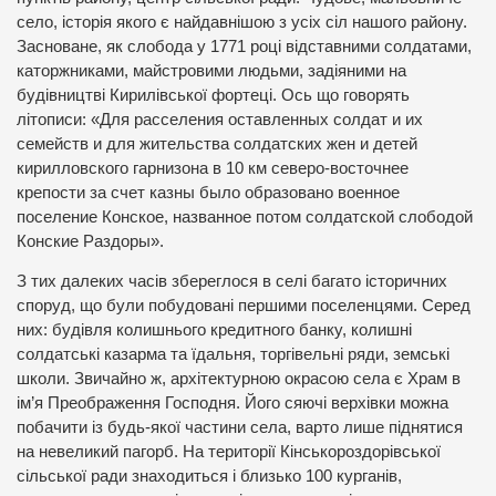
село, історія якого є найдавнішою з усіх сіл нашого району.
Засноване, як слобода у 1771 році відставними солдатами,
каторжниками, майстровими людьми, задіяними на
будівництві Кирилівської фортеці. Ось що говорять
літописи: «Для расселения оставленных солдат и их
семейств и для жительства солдатских жен и детей
кирилловского гарнизона в 10 км северо-восточнее
крепости за счет казны было образовано военное
поселение Конское, названное потом солдатской слободой
Конские Раздоры».
З тих далеких часів збереглося в селі багато історичних
споруд, що були побудовані першими поселенцями. Серед
них: будівля колишнього кредитного банку, колишні
солдатські казарма та їдальня, торгівельні ряди, земські
школи. Звичайно ж, архітектурною окрасою села є Храм в
ім’я Преображення Господня. Його сяючі верхівки можна
побачити із будь-якої частини села, варто лише піднятися
на невеликий пагорб. На території Кінськороздорівської
сільської ради знаходиться і близько 100 курганів,