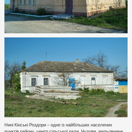
Нині Кінські Роздори – одне із найбільших населених
пунктів району, центр сільської ради. Чудове, мальовниче