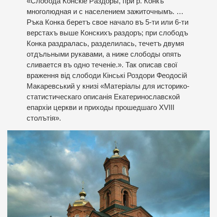
«Слобода Конскіе Раздоры, при р. Конкъ
многолюдная и с населением зажиточнымъ. …
Ръка Конка беретъ свое начало въ 5-ти или 6-ти
верстахъ выше Конскихъ раздоръ; при слободъ
Конка раздралась, разделилась, течетъ двумя
отдъльными рукавами, а ниже слободы опять
сливается въ одно теченіе.». Так описав свої
враження від слободи Кінські Роздори Феодосій
Макаревський у книзі «Матеріалы для историко-
статистическаго описанія Екатеринославской
епархіи церкви и приходы прошедшаго ХVІІІ
столътія».