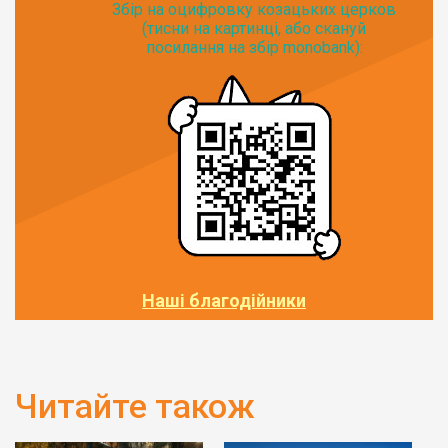
Збір на оцифровку козацьких церков
(тисни на картинці, або скануй
посилання на збір monobank):
Наші благодійники
Читайте також