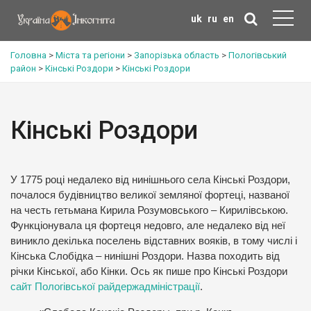
uk
ru
en
Головна
>
Міста та регіони
>
Запорізька область
>
Пологівський
район
>
Кінські Роздори
>
Кінські Роздори
Кінські Роздори
У 1775 році недалеко від нинішнього села Кінські Роздори,
почалося будівництво великої земляної фортеці, названої
на честь гетьмана Кирила Розумовського – Кирилівською.
Функціонувала ця фортеця недовго, але недалеко від неї
виникло декілька поселень відставних вояків, в тому числі і
Кінська Слобідка – нинішні Роздори. Назва походить від
річки Кінської, або Кінки. Ось як пише про Кінські Роздори
сайт Пологівської райдержадміністрації
.