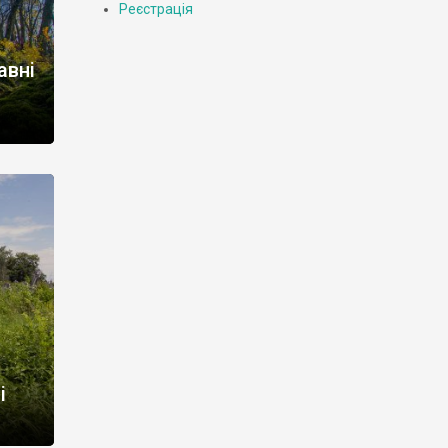
Реєстрація
авні
ятку.
ича
ив у
ише на
і