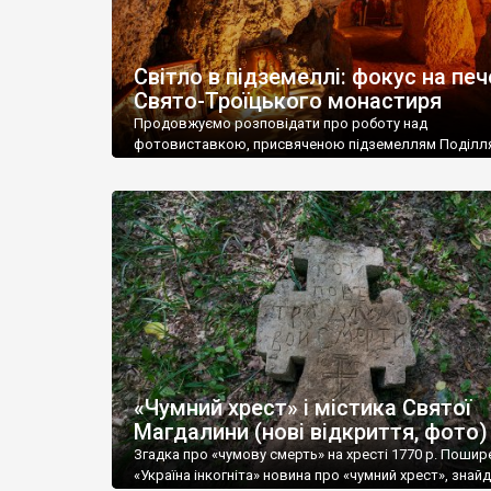
Світло в підземеллі: фокус на печ
Свято-Троїцького монастиря
Продовжуємо розповідати про роботу над
фотовиставкою, присвяченою підземеллям Поділля
готується у партнерстві Городоцької міської терито
громади (в особі Відділу культури, національностей, 
та туризму) – та ГО «Україна Інкогніта». Цього разу у
(і буквально, і метафорично) – печера Свято-Троїць
монастиря в селищі Сатанів. Як і личить поважній об
монастир від початку був печерним. […]
«Чумний хрест» і містика Святої
Магдалини (нові відкриття, фото)
Згадка про «чумову смерть» на хресті 1770 р. Пошир
«Україна інкогніта» новина про «чумний хрест», знай