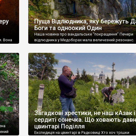
еру
Пуща Відлюдника, яку бережуть Д
Боги та одноокий Один
Наша новина про вандальське “покращення” Печери
. Вона
відлюдника у Медоборах мала величезний резонанс.
ріальної
Відповідно виникла потреба розповісти про саму пам’
релігій
Печера відлюдника. Тут і далі фото Дмитра Полюхов
 фокусі
Рівноапостольний князь Володимир Великий щиро вір
кого
силу Слова, але у теологічних диспутах покладався л
ителі,
гостроту меча. Волхви крутий норов Святославовича
знали, тож після знаменитого масового купання […]
Загадкові хрестики, не наш кАзак і
сердиті сонечка. Що ховають давн
цвинтарі Поділля
ена
дений
Експедиція на цвинтарі в Радковиці Хто хоч трішки