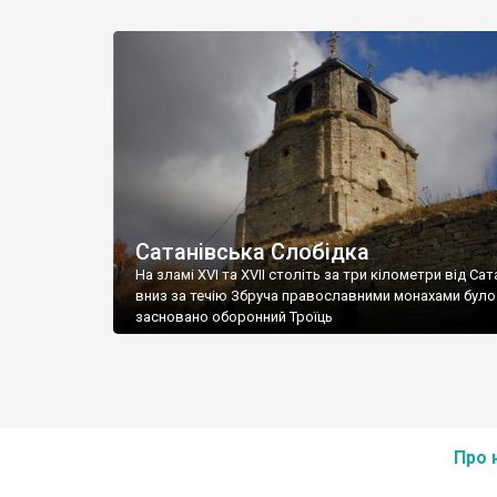
місцевим краєзнавцем Анатолієм Кобілецтким непо
Сатанова (Хмельницька обл.) мала чималий резонанс
по тому передрукована добрим десятком інтернет-в
До того, нагадаємо, що у самому Сатанові, що у лісі 
Троїцького монастиря валяється який старий хрест
чимало людей, […]
Сатанівська Слобідка
На зламі XVI та XVII століть за три кілометри від Са
вниз за течію Збруча православними монахами було
засновано оборонний Троїць
Про 