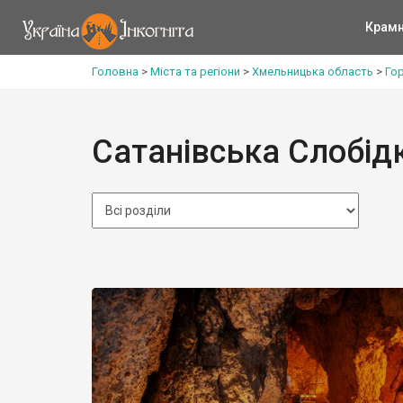
Крам
Головна
>
Міста та регіони
>
Хмельницька область
>
Го
Сатанівська Слобід