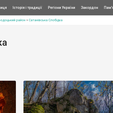
ниця
Історія і традиції
Регіони України
Закордон
Пам'
родоцький район
>
Сатанівська Слобідка
ка