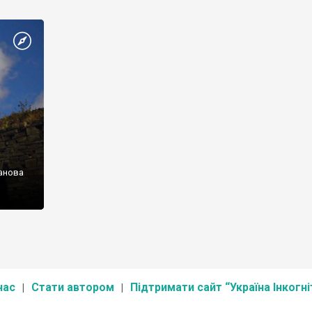
далік
цікавиться історією, має знати про проект громадськ
 і була
організація “Україна Інкогніта” із дослідження давніх
идань.
українських цвинтарів. Географія – вся Україна. Звісно
біля
окупованих та прифронтових територій. Мету проект
 знало
пояснив його керівник Роман Маленков: “В Україні не
жодного реєстру старовинних цвинтарів, в тотальній
більшості випадків такі цвинтарі занедбані або […]
танова
нас
Стати автором
Підтримати сайт “Україна Інкогні