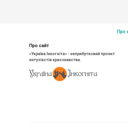
завширшки і 2 – 2,5 метри заввишки. Поселення з 
Кудринці відомо з кінця XV століття. У 1518 р. польс
король Сигізмунд на прохання власника Миколая Ге
та його дружини Єлизавети надав Кудринцям право 
щорічних ярмарки та щотижневі торги.
Про 
Про сайт
«Україна Інкогніта» - неприбутковий проект
ентузіастів краєзнавства.