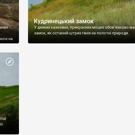
Кудринецький замок
ваних
У деяких казкових, прекрасних місцях обов’язково ма
.
замок, як останній штрих генія на полотні природи.
ночі на
ид
з стін.
рки
ісці
і.