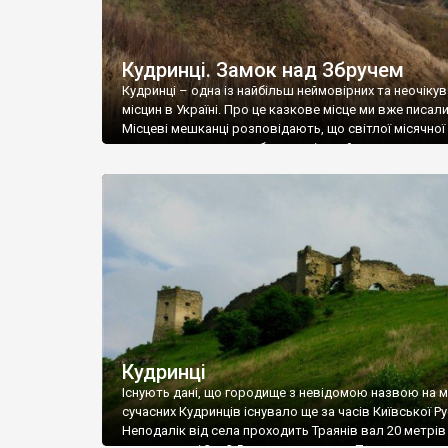
Кудринці. Замок над Збручем
Кудринці – одна із найбільш неймовірних та неочіку
місцин в Україні. Про це казкове місце ми вже писали
Місцеві мешканці розповідають, що світлої місячної 
мурах замку можна побачити жіночий силует – прив
дівчини-бранки, живцем замурованої турками в одну і
Ну який же замок обійдеться без такої легенди. А ту
дійсно здобували замок. […]
Кудринці
Існують дані, що городище з невідомою назвою на м
сучасних Кудринців існувало ще за часів Київської Рус
Неподалік від села проходить Траянів вал 20 метрів