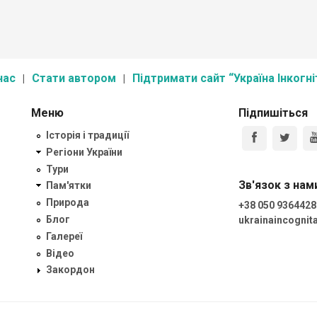
назвою
ький
рбурта
на два
нас
Стати автором
Підтримати сайт “Україна Інкогні
Меню
Підпишіться
Історія і традиції
Регіони України
Тури
Зв'язок з нам
Пам'ятки
Природа
+38 050 9364428
Блог
ukrainaincogni
Галереї
Відео
Закордон