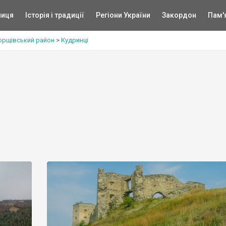
ниця
Історія і традиції
Регіони України
Закордон
Пам'
орщівський район
>
Кудринці