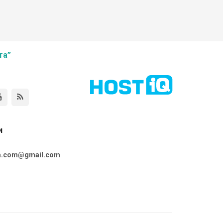
та”
и
ta.com@gmail.com