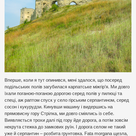
Вперше, коли я тут опинився, мені здалося, що посеред
подільських полів загубилася карпатське міжгір’я. Ми довго
їхали поганою-поганою дорогою серед полів у пилюці та
спеці, аж раптом спуск у село гірським серпантином, серед
сосон і кукурудзи. Кинувши машину і видершись на
прямовисну гору Стрілка, ми довго сміялись із себе.
Виявляється трохи далі під гору йде дорога, а потім зовсім
некрута стежка до замкових руїн. І дорога селом не такий
уже й серпантин – розбита грунтовка. Fata morgana щезла,