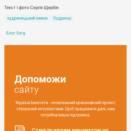
Текст і фото Сергія Щербія
кудринецький замок
Кудринці
Блог Serg
Допоможи
сайту
Україна Інкогніта - незалежний краєзнавчий проект,
створений ентузіастами. Щоб працювати далі, нам
потрібна ваша підтримка.
Станьте нашим меценатом на