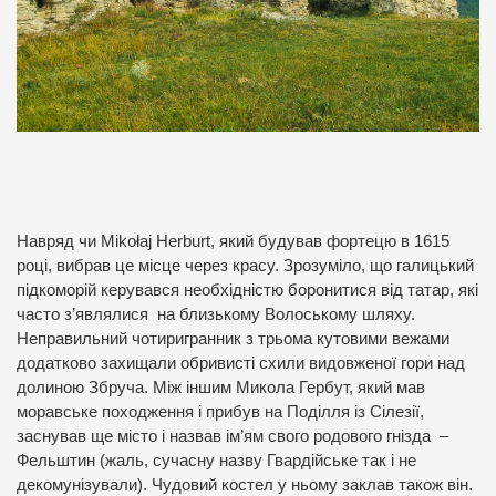
Навряд чи Mikołaj Herburt, який будував фортецю в 1615
році, вибрав це місце через красу. Зрозуміло, що галицький
підкоморій керувався необхідністю боронитися від татар, які
часто з’являлися на близькому Волоському шляху.
Неправильний чотиригранник з трьома кутовими вежами
додатково захищали обривисті схили видовженої гори над
долиною Збруча. Між іншим Микола Гербут, який мав
моравське походження і прибув на Поділля із Сілезії,
заснував ще місто і назвав ім’ям свого родового гнізда –
Фельштин (жаль, сучасну назву Гвардійське так і не
декомунізували). Чудовий костел у ньому заклав також він.