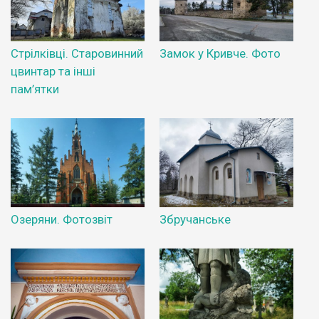
Стрілківці. Старовинний
Замок у Кривче. Фото
цвинтар та інші
пам’ятки
Озеряни. Фотозвіт
Збручанське