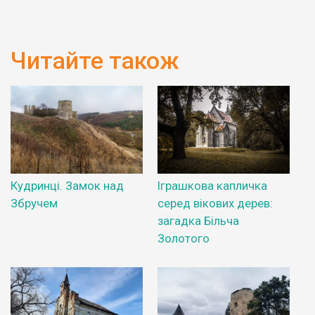
Читайте також
Кудринці. Замок над
Іграшкова капличка
Збручем
серед вікових дерев:
загадка Більча
Золотого