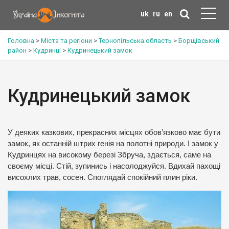
uk
ru
en
Головна
>
Міста та регіони
>
Тернопільська область
>
Борщівський
район
>
Кудринці
>
Кудринецький замок
Кудринецький замок
У деяких казкових, прекрасних місцях обов’язково має бути
замок, як останній штрих генія на полотні природи. І замок у
Кудринцях на високому березі Збруча, здається, саме на
своєму місці. Стій, зупинись і насолоджуйся. Вдихай пахощі
висохлих трав, сосен. Споглядай спокійний плин ріки.