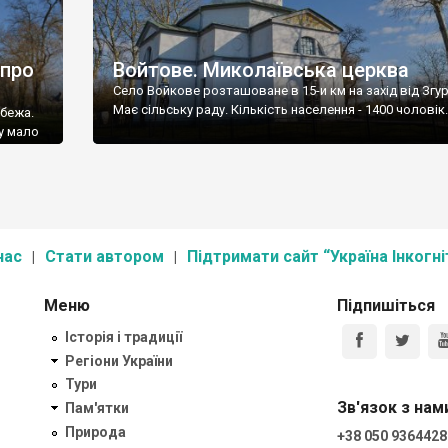
 про
Войтове. Миколаївська церква
Село Войкове розташоване в 15-и км на захід від Згур
Має сільську раду. Кількість населення - 1400 чоловік.
убежа.
ку мало
нас
Стати автором
Підтримати сайт “Україна Інкогні
Меню
Підпишіться
Історія і традиції
Регіони України
Тури
Зв'язок з нам
Пам'ятки
Природа
+38 050 9364428