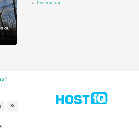
Реєстрація
івки.
та”
и