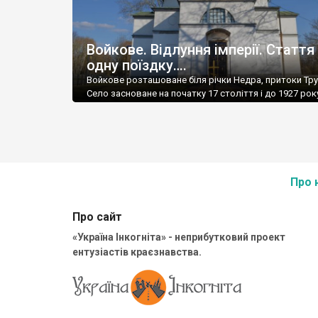
Войкове. Відлуння імперії. Стаття
одну поїздку….
Войкове розташоване біля річки Недра, притоки Тр
Село засноване на початку 17 століття і до 1927 ро
назву Ветове. Зараз тут мешкає понад 1000 чол.
Про 
Про сайт
«Україна Інкогніта» - неприбутковий проект
ентузіастів краєзнавства.