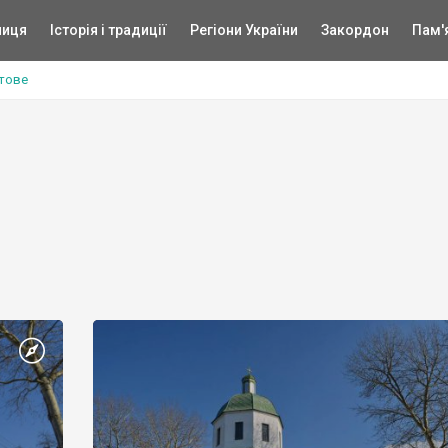
ниця
Історія і традиції
Регіони України
Закордон
Пам'
тове