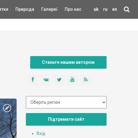
ятки
Природа
Галереї
Про нас
uk
ru
en
Станьте нашим автором
Підтримати сайт
Вхід