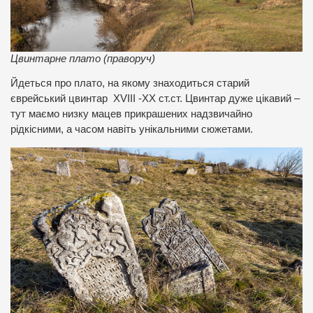
Цвинтарне плато (праворуч)
Йдеться про плато, на якому знаходиться старий
єврейський цвинтар XVIII -ХХ ст.ст. Цвинтар дуже цікавий –
тут маємо низку мацев прикрашених надзвичайно
рідкісними, а часом навіть унікальними сюжетами.