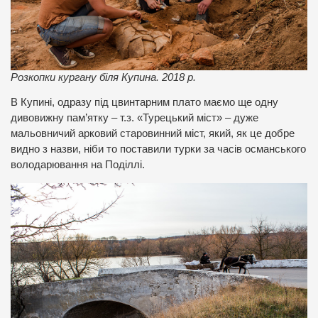
Розкопки кургану біля Купина. 2018 р.
В Купині, одразу під цвинтарним плато маємо ще одну
дивовижну пам’ятку – т.з. «Турецький міст» – дуже
мальовничий арковий старовинний міст, який, як це добре
видно з назви, ніби то поставили турки за часів османського
володарювання на Поділлі.