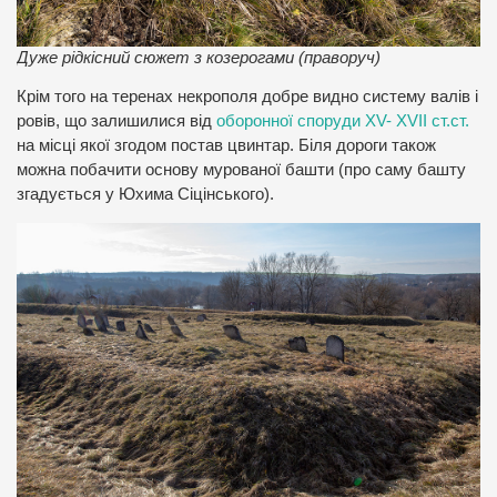
Дуже рідкісний сюжет з козерогами (праворуч)
Крім того на теренах некрополя добре видно систему валів і
ровів, що залишилися від
оборонної споруди XV- XVII ст.ст.
на місці якої згодом постав цвинтар. Біля дороги також
можна побачити основу мурованої башти (про саму башту
згадується у Юхима Сіцінського).