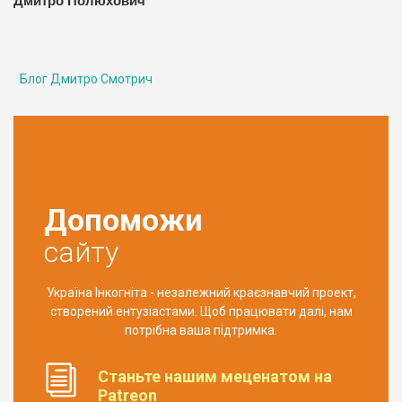
Дмитро Полюхович
Блог Дмитро Смотрич
Допоможи
сайту
Україна Інкогніта - незалежний краєзнавчий проект,
створений ентузіастами. Щоб працювати далі, нам
потрібна ваша підтримка.
Станьте нашим меценатом на
Patreon