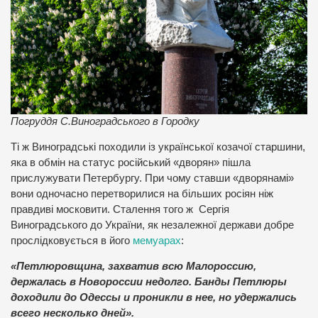
Погруддя С.Виноградського в Городку
Ті ж Виноградські походили із української козачої старшини,
яка в обмін на статус російський «дворян» пішла
прислужувати Петербургу. При чому ставши «дворянамі»
вони одночасно перетворилися на більших росіян ніж
правдиві московити. Сталення того ж Сергія
Виноградського до України, як незалежної держави добре
прослідковується в його
мемуарах
:
«Петлюровщина, захватив всю Малороссию,
держалась в Новороссии недолго. Банды Петлюры
доходили до Одессы и проникли в нее, но удержались
всего несколько дней».