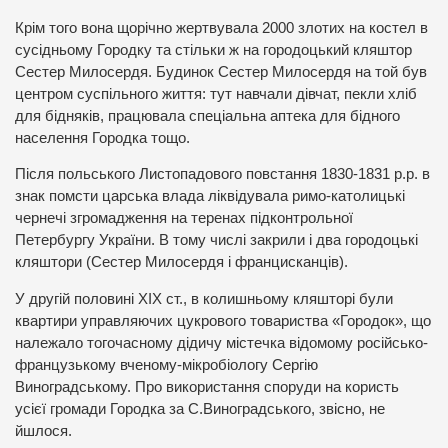
Крім того вона щорічно жертвувала 2000 злотих на костел в
сусідньому Городку та стільки ж на городоцький кляштор
Сестер Милосердя. Будинок Сестер Милосердя на той був
центром суспільного життя: тут навчали дівчат, пекли хліб
для бідняків, працювала спеціальна аптека для бідного
населення Городка тощо.
Після польського Листопадового повстання 1830-1831 р.р. в
знак помсти царська влада ліквідувала римо-католицькі
чернечі згромадження на теренах підконтрольної
Петербургу України. В тому числі закрили і два городоцькі
кляштори (Сестер Милосердя і францисканців).
У другій половині ХІХ ст., в колишньому кляшторі були
квартири управляючих цукрового товариства «Городок», що
належало тогочасному дідичу містечка відомому російсько-
французькому вченому-мікробіологу Сергію
Виноградському. Про використання споруди на користь
усієї громади Городка за С.Виноградського, звісно, не
йшлося.