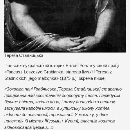
Тереза Стадницька
Польсько-український історик Ентоні Ролле у своїй праці
«Tadeusz Leszczyc Grabianka, starosta liwski i Teresa z
Stadnickich, jego małżonka» (1875 р.) зкрема пише:
«Зокрема пані Грабянська [Тереза Стадницька] старанно
працювала над зростанням добробуту селян. Передусім
більше світла, казала вона, і тому вона одна з перших
заснувала народні школи, а купинську школу хотіла
підняти до повітової, трикласної. У маєтку, у двох
належних їй містах [Кузьмин, Купин], власним коштом
відновлювала церкви…»