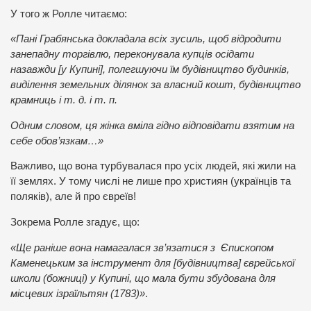
У того ж Ролле читаємо:
«Пані Грабянська докладала всіх зусиль, щоб відродити
занепадну торгівлю, переконувала купців осідати
назавжди [у Купині], полегшуючи їм будівництво будинків,
виділення земельних ділянок за власний кошт, будівництво
крамниць і т. д. і т. п.
Одним словом, ця жінка вміла гідно відповідати взятим на
себе обов’язкам…»
Важливо, що вона турбувалася про усіх людей, які жили на
її землях. У тому числі не лише про християн (українців та
поляків), але й про євреїв!
Зокрема Ролле згадує, що:
«Ще раніше вона намагалася зв’язатися з Єпископом
Каменецьким за інструмент для [будівництва] єврейської
школи (божниці) у Купині, що мала бути збудована для
місцевих ізраїльтян (1783)»
.