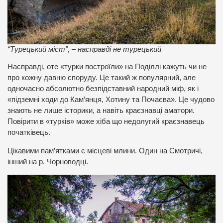
“Турецький міст”, – насправді не турецький
Насправді, оте «турки построїли» на Поділлі кажуть чи не
про кожну давню споруду. Це такий ж популярний, але
одночасно абсолютно безпідставний народний міф, як і
«підземні ходи до Кам’янця, Хотину та Почаєва». Це чудово
знають не лише історики, а навіть краєзнавці аматори.
Повірити в «турків» може хіба що недолугий краєзнавець
початківець.
Цікавими пам’ятками є місцеві млини. Один на Смотричі,
інший на р. Чорноводці.