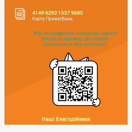
4149 6293 1537 9685
Карта ПриватБанк
Збір на оцифровку козацьких церков
(тисни на картинці, або скануй
посилання на збір monobank):
Наші благодійники