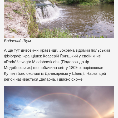
Водоспад Шум
А ще тут дивовижні краєвиди. Зокрема відомий польський
фізіограф Францішек Ксаверій Ґіжицький у своїй книзі
«Podróże w gór Miodoborskich» (Подорож до гір
Медоборських) що побачила світ у 1809 р. порівнював
Купин і його околиці із Далекарлією у Швеції. Наразі цей
регіон називається Даларна, і дійсно схоже.