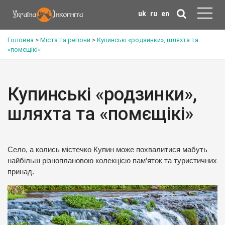
uk
ru
en
Головна
>
Міста та регіони
>
Купинські «родзинки», шляхта та
«помєщікі»
Купинські «родзинки»,
шляхта та «помєщікі»
Село, а колись містечко Купин може похвалитися мабуть
найбільш різноплановою колекцією пам’яток та туристичних
принад.