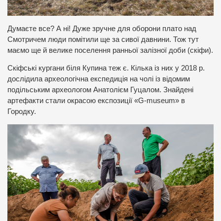
Думаєте все? А ні! Дуже зручне для оборони плато над
Смотричем люди помітили ще за сивої давнини. Тож тут
маємо ще й велике поселення ранньої залізної доби (скіфи).
Скіфські кургани біля Купина теж є. Кілька із них у 2018 р.
дослідила археологічна експедиція на чолі із відомим
подільським археологом Анатолієм Гуцалом. Знайдені
артефакти стали окрасою експозиції «G-museum» в
Городку.