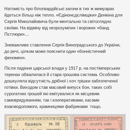
Натомість про білогвардійські загони в тих ж мемуарах
йдеться більш ніж тепло. «Єдінонєдєлімщіки» Денікіна для
Сергія Миколайовича були ментально та світоглядно
своїми. На відміну від незрозумілих і ворожих «банд
Пєтлюри»…
Зневажливе ставлення Сергія Виноградського до України,
до речі, цілком може пояснити один «бонністичний
феномен».
Після падіння царської влади у 1917 р. на постімперських
теренах обвалилася й стара грошова система. Особливо
дошкуляла відсутність дрібної і хоч трішки забезпеченої
готівки. Виходом став масовий випуск бон, таких собі
сурогатних грошей які емітувалися як місцевим
самоврядуванням, так і кооперативами, касами
взаємодопомоги, крамницями фабриками тощо.