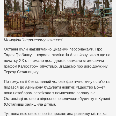
Меморіал “втраченому коханню”
Останні були надзвичайно цікавими персонажами. Про
Тадея Грабянку – короля Ілюмінатів Авіньйону, якого ще на
початку ХХ ст. чимало дослідників вважали «тим самим
графом Каліостро» опустимо. Згадаємо про його дружину
Терезу Стадницьку.
По тому, як її безталанний чоловік фактично кинув сім’ю та
подався до Авіньйону будувати новітнє «Царство Боже»,
вона незабаром переїхала з помпезного палацу в с.
Остапківці до свого відносно невеличкого будинку в Купині
(Остапківці залишила дітям).
Тут вона всю свою енергію присвятила розвитку містечка.