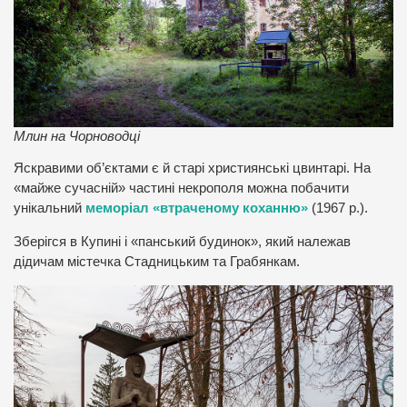
Млин на Чорноводці
Яскравими об’єктами є й старі християнські цвинтарі. На
«майже сучасній» частині некрополя можна побачити
унікальний
меморіал «втраченому коханню»
(1967 р.).
Зберігся в Купині і «панський будинок», який належав
дідичам містечка Стадницьким та Грабянкам.