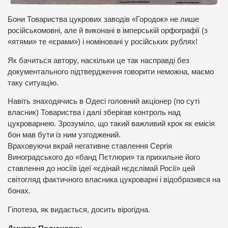
Бони Товариства цукрових заводів «Городок» не лише
російськомовні, але й виконані в імперській орфографії (з
«ятями» те «єрами») і номіновані у російських рублях!
Як бачиться автору, наскільки це так насправді без
документального підтвердження говорити неможна, маємо
таку ситуацію.
Навіть знаходячись в Одесі головний акціонер (по суті
власник) Товариства і далі зберігав контроль над
цукроварнею. Зрозуміло, що такий важливий крок як емісія
бон мав бути із ним узгоджений.
Враховуючи вкрай негативне ставлення Сергія
Виноградського до «банд Пєтлюри» та прихильне його
ставлення до носіїв ідеї «єдінай нєдєлімай Росії» цей
світогляд фактичного власника цукроварні і відобразився на
бонах.
Гіпотеза, як видається, досить вірогідна.