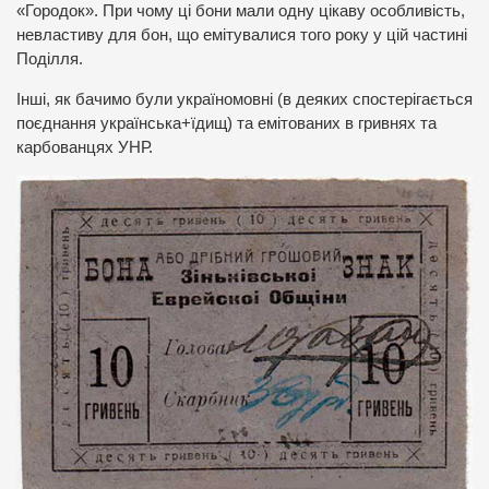
«Городок». При чому ці бони мали одну цікаву особливість,
невластиву для бон, що емітувалися того року у цій частині
Поділля.
Інші, як бачимо були україномовні (в деяких спостерігається
поєднання українська+їдищ) та емітованих в гривнях та
карбованцях УНР.