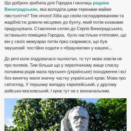
Що доброго зробила для Городка і околиць
родина
Виноградських
, яка володіла цими теренами майже
півстоліття? Теж нічого! Хіба що своїм господарюванням та
жадібністю довели місцевих до бунту, який потім козаками
придушували. Ставлення селян до Сергія Виноградського,
останнього поміщика Городка, було настільки «теплим», що
він у своїх мемуарах потім гірко скаржився, що був
змушений постійно ходити з «браунінгом» у кишені…
До речі коли згадувалася «шляхта», то тут мова зовсім не
про поляків. Тим більше що у переліченому вище списку
половина родів мала «руське» (українське) походження і всі
без винятку мали значну частку української крові. Мова про
світогляд. У першому випадку європейський, у другому
азійсько-московський. І кров тут не є визначальним.