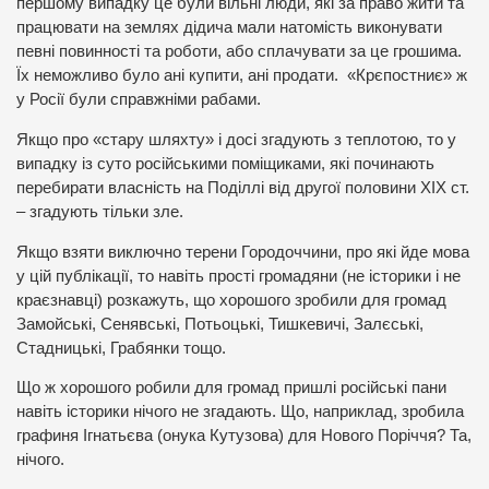
першому випадку це були вільні люди, які за право жити та
працювати на землях дідича мали натомість виконувати
певні повинності та роботи, або сплачувати за це грошима.
Їх неможливо було ані купити, ані продати. «Крєпостниє» ж
у Росії були справжніми рабами.
Якщо про «стару шляхту» і досі згадують з теплотою, то у
випадку із суто російськими поміщиками, які починають
перебирати власність на Поділлі від другої половини ХІХ ст.
– згадують тільки зле.
Якщо взяти виключно терени Городоччини, про які йде мова
у цій публікації, то навіть прості громадяни (не історики і не
краєзнавці) розкажуть, що хорошого зробили для громад
Замойські, Сенявські, Потьоцькі, Тишкевичі, Залєські,
Стадницькі, Грабянки тощо.
Що ж хорошого робили для громад пришлі російські пани
навіть історики нічого не згадають. Що, наприклад, зробила
графиня Ігнатьєва (онука Кутузова) для Нового Поріччя? Та,
нічого.