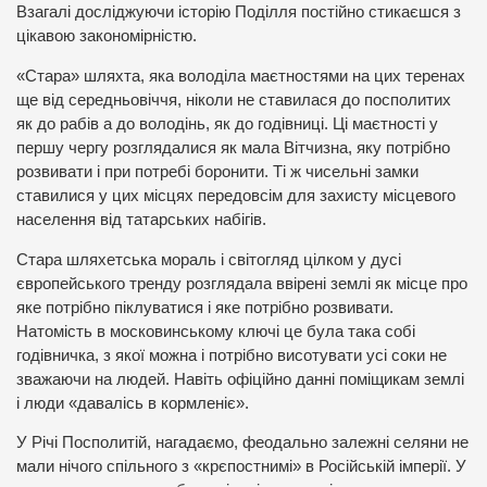
Взагалі досліджуючи історію Поділля постійно стикаєшся з
цікавою закономірністю.
«Стара» шляхта, яка володіла маєтностями на цих теренах
ще від середньовіччя, ніколи не ставилася до посполитих
як до рабів а до володінь, як до годівниці. Ці маєтності у
першу чергу розглядалися як мала Вітчизна, яку потрібно
розвивати і при потребі боронити. Ті ж чисельні замки
ставилися у цих місцях передовсім для захисту місцевого
населення від татарських набігів.
Стара шляхетська мораль і світогляд цілком у дусі
європейського тренду розглядала ввірені землі як місце про
яке потрібно піклуватися і яке потрібно розвивати.
Натомість в московинському ключі це була така собі
годівничка, з якої можна і потрібно висотувати усі соки не
зважаючи на людей. Навіть офіційно данні поміщикам землі
і люди «давалісь в кормленіє».
У Річі Посполитій, нагадаємо, феодально залежні селяни не
мали нічого спільного з «крєпостнимі» в Російській імперії. У