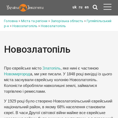
uk
ru
en
Головна
>
Міста та регіони
>
Запорізька область
>
Гуляйпільський
р-н
>
Новозлатопіль
>
Новозлатопіль
Новозлатопіль
Про єврейське місто
Златопіль
, яке нині є частиною
Новомиргород
а, ми уже писали. У 1848 році вихідці із цього
міста заснували єврейську колонію Новозлатопіль.
Колоністи обробляли навколишні землі, займалися
торгівлею і ремеслами.
У 1929 році було створено Новозлатопільський єврейський
національний район, в якому 68% населення становили
євреї. В часи Другої світової війни майже все єврейське