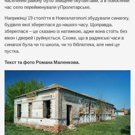
населення району було знищене окупантами, а в повоєнний
час село перейменували уПролетарське.
Наприкінці 19 століття в Новозлатополі збудували синагогу,
будівля якої збереглася до нашого часу. Щоправда,
збереглася – це сказано із натяжкою, адже вона стоїть без
вікон і дверей і руйнується. Схоже, що в радянські часи в
синагозі була чи то школа, чи то бібліотека, але нині це
пустка.
Текст та фото Романа Маленкова.