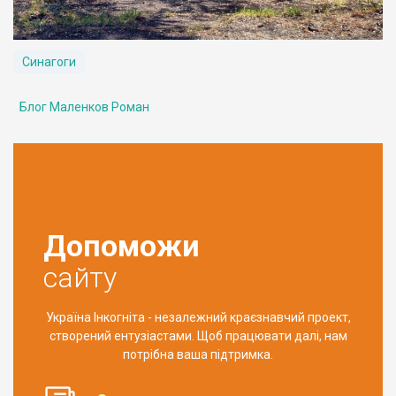
Синагоги
Блог Маленков Роман
Допоможи
сайту
Україна Інкогніта - незалежний краєзнавчий проект,
створений ентузіастами. Щоб працювати далі, нам
потрібна ваша підтримка.