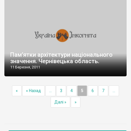
Пам’ятки архітектури національного
значення. Чернівецька область.
11 Березня, 2011
«
« Назад
...
3
4
5
6
7
...
Далі »
»