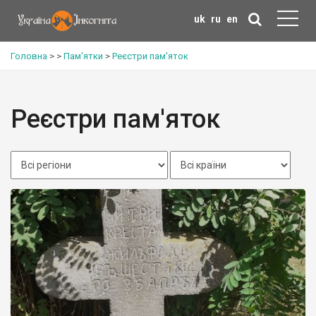
uk
ru
en
Головна
>
>
Пам'ятки
>
Реєстри пам'яток
Реєстри пам'яток