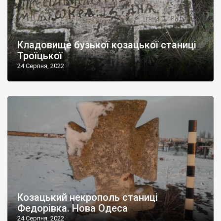
Кладовище бузької козацької станиці
Троїцької
24 Серпня, 2022
Козацький некрополь станиці
Федорівка. Нова Одеса
24 Серпня, 2022