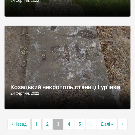
24 Серпня, 2022
Козацький некрополь станиці Гур’ївки
24 Серпня, 2022
« Назад
1
2
3
4
5
...
Далі »
»