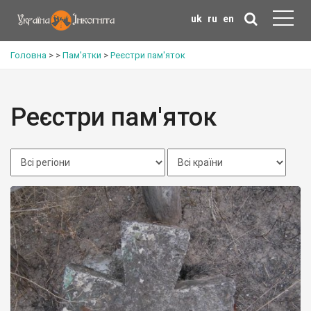
uk
ru
en
Головна
>
>
Пам'ятки
>
Реєстри пам'яток
Реєстри пам'яток