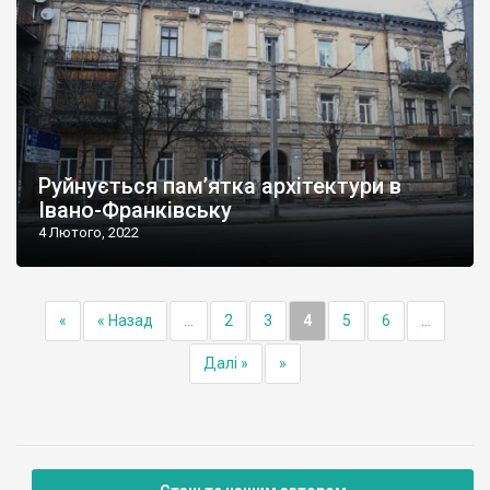
Руйнується пам’ятка архітектури в
Івано-Франківську
4 Лютого, 2022
«
« Назад
...
2
3
4
5
6
...
Далі »
»