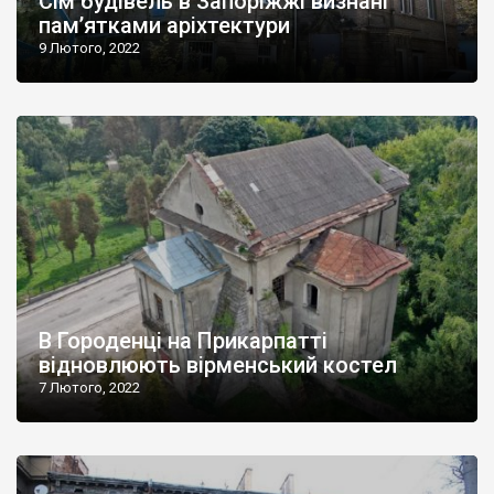
Сім будівель в Запоріжжі визнані
пам’ятками аріхтектури
9 Лютого, 2022
В Городенці на Прикарпатті
відновлюють вірменський костел
7 Лютого, 2022