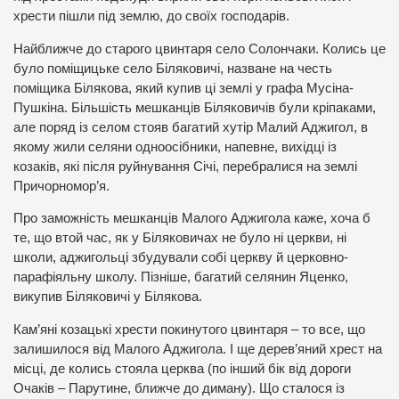
хрести пішли під землю, до своїх господарів.
Найближче до старого цвинтаря село Солончаки. Колись це
було поміщицьке село Біляковичі, назване на честь
поміщика Білякова, який купив ці землі у графа Мусіна-
Пушкіна. Більшість мешканців Біляковичів були кріпаками,
але поряд із селом стояв багатий хутір Малий Аджигол, в
якому жили селяни одноосібники, напевне, вихідці із
козаків, які після руйнування Січі, перебралися на землі
Причорномор’я.
Про заможність мешканців Малого Аджигола каже, хоча б
те, що втой час, як у Біляковичах не було ні церкви, ні
школи, аджигольці збудували собі церкву й церковно-
парафіяльну школу. Пізніше, багатий селянин Яценко,
викупив Біляковичі у Білякова.
Кам’яні козацькі хрести покинутого цвинтаря – то все, що
залишилося від Малого Аджигола. І ще дерев’яний хрест на
місці, де колись стояла церква (по інший бік від дороги
Очаків – Парутине, ближче до диману). Що сталося із