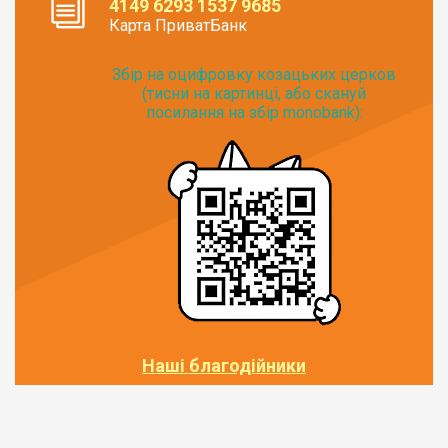
4149 6293 1537 9685
Карта ПриватБанк
Збір на оцифровку козацьких церков
(тисни на картинці, або скануй
посилання на збір monobank):
Наші благодійники