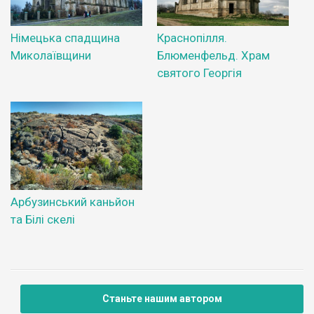
Німецька спадщина
Краснопілля.
Миколаївщини
Блюменфельд. Храм
святого Георгія
Арбузинський каньйон
та Білі скелі
Станьте нашим автором