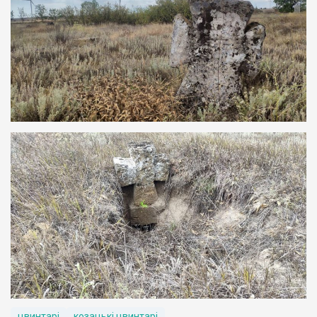
цвинтарі
козацькі цвинтарі