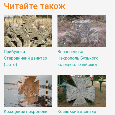
Читайте також
Прибужжя.
Вознесенськ.
Старовинний цвинтар
Некрополь Бузького
(фото)
козацького війська
Козацький некрополь
Козацький цвинтар