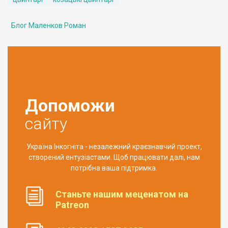
Блог Маленков Роман
Допоможи
сайту
Україна Інкогніта - незалежний краєзнавчий проект,
створений ентузіастами. Щоб працювати далі, нам
потрібна ваша підтримка.
Станьте нашим меценатом на
Patreon