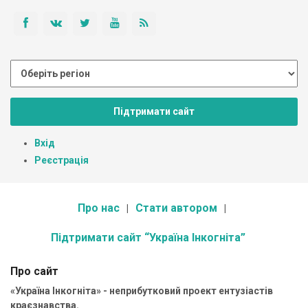
Підтримати сайт
Вхід
Реєстрація
Про нас
Стати автором
Підтримати сайт “Україна Інкогніта”
Про сайт
«Україна Інкогніта» - неприбутковий проект ентузіастів
краєзнавства.