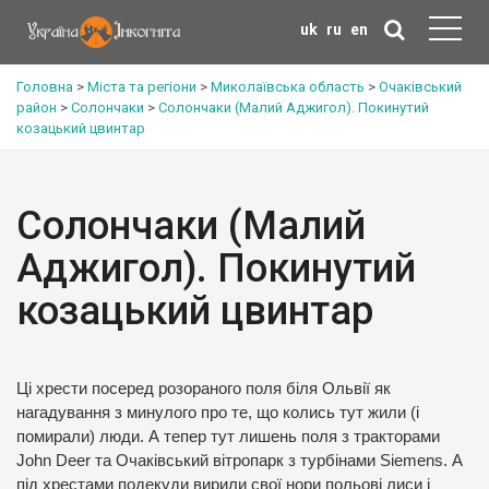
uk
ru
en
Головна
>
Міста та регіони
>
Миколаївська область
>
Очаківський
район
>
Солончаки
>
Солончаки (Малий Аджигол). Покинутий
козацький цвинтар
Солончаки (Малий
Аджигол). Покинутий
козацький цвинтар
Ці хрести посеред розораного поля біля Ольвії як
нагадування з минулого про те, що колись тут жили (і
помирали) люди. А тепер тут лишень поля з тракторами
John Deer та Очаківський вітропарк з турбінами Siemens. А
під хрестами подекуди вирили свої нори польові лиси і