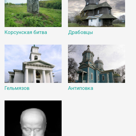
Корсунская битва
Драбовцы
Гельмязов
Антиповка