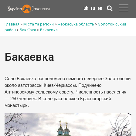
uk
ru
en
Главная
>
Міста та регіони
>
Черкаська область
>
Золотоніський
район
>
Бакаївка
>
Бакаевка
Бакаевка
Село Бакаевка расположено немного севернее Золотоноши
около автотрассы Киев-Черкассы. Подчинено
Антиповскому сельскому совету. Численность населения
— 250 человек. В селе расположен Красногорский
монастырь.