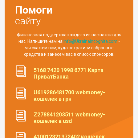
Помоги
сайту
Финансовая поддержка каждого из вас важна для
нас. Напишите нам на
info@UkrainaIncognita.com
-
мы скажем вам, куда потратили собранные
средства и занесем вас в список спонсоров.
5168 7420 1998 6771 Карта
ПриватБанка
U619286481700 webmoney-
кошелек в грн
Z278841203511 webmoney-
кошелек в usd
410012321372402 кошелек