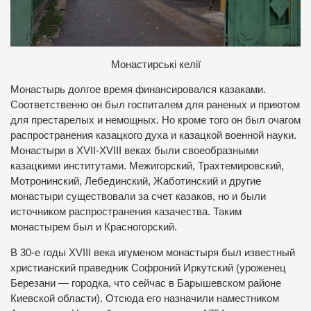
Монастирські келії
Монастырь долгое время финансировался казаками.
Соответственно он был госпиталем для раненых и приютом
для престарелых и немощных. Но кроме того он был очагом
распространения казацкого духа и казацкой военной науки.
Монастыри в XVII-XVIII веках были своеобразными
казацкими институтами. Межигорский, Трахтемировский,
Мотронинский, Лебединский, Жаботинский и другие
монастыри существовали за счет казаков, но и были
источником распространения казачества. Таким
монастырем был и Красногорский.
В 30-е годы XVIII века игуменом монастыря был известный
христианский праведник Софроний Иркутский (уроженец
Березани — городка, что сейчас в Барышевском районе
Киевской области). Отсюда его назначили наместником